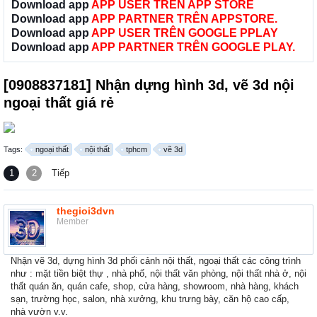
Download app
APP USER TRÊN APP STORE
Download app
APP PARTNER TRÊN APPSTORE.
Download app
APP USER TRÊN GOOGLE PPLAY
Download app
APP PARTNER TRÊN GOOGLE PLAY.
[0908837181] Nhận dựng hình 3d, vẽ 3d nội
ngoại thất giá rẻ
Tags:
ngoại thất
nội thất
tphcm
vẽ 3d
1
2
Tiếp
thegioi3dvn
Member
Nhận vẽ 3d, dựng hình 3d phối cảnh nội thất, ngoại thất các công trình
như : mặt tiền biệt thự , nhà phố, nội thất văn phòng, nội thất nhà ở, nội
thất quán ăn, quán cafe, shop, cửa hàng, showroom, nhà hàng, khách
sạn, trường học, salon, nhà xưởng, khu trưng bày, căn hộ cao cấp,
nhà vườn v.v.