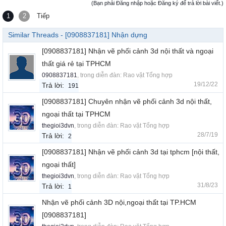
(Bạn phải Đăng nhập hoặc Đăng ký để trả lời bài viết.)
1
2
Tiếp
Similar Threads - [0908837181] Nhận dựng
[0908837181] Nhận vẽ phối cảnh 3d nội thất và ngoại
thất giá rẻ tại TPHCM
0908837181
, trong diễn đàn:
Rao vặt Tổng hợp
19/12/22
Trả lời:
191
[0908837181] Chuyên nhận vẽ phối cảnh 3d nội thất,
ngoại thất tại TPHCM
thegioi3dvn
, trong diễn đàn:
Rao vặt Tổng hợp
28/7/19
Trả lời:
2
[0908837181] Nhận vẽ phối cảnh 3d tại tphcm [nội thất,
ngoại thất]
thegioi3dvn
, trong diễn đàn:
Rao vặt Tổng hợp
31/8/23
Trả lời:
1
Nhận vẽ phối cảnh 3D nội,ngoại thất tại TP.HCM
[0908837181]