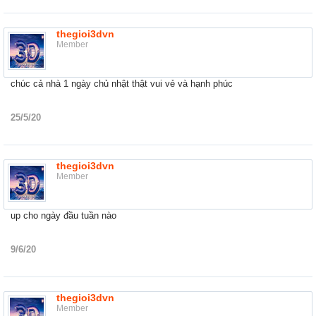
thegioi3dvn
Member
chúc cả nhà 1 ngày chủ nhật thật vui vẻ và hạnh phúc
25/5/20
thegioi3dvn
Member
up cho ngày đầu tuần nào
9/6/20
thegioi3dvn
Member