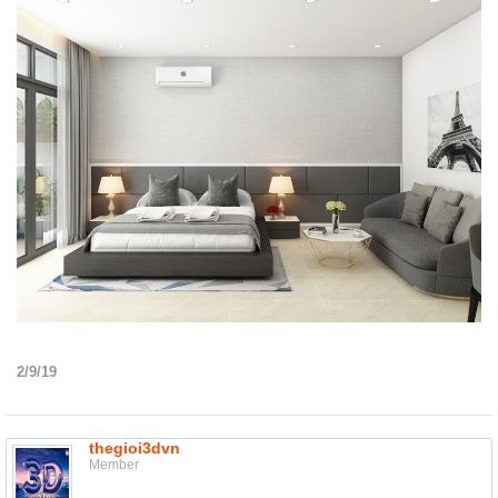
2/9/19
thegioi3dvn
Member