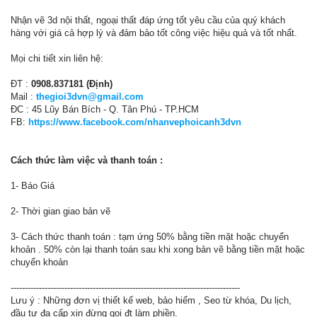
Nhận vẽ 3d nội thất, ngoại thất đáp ứng tốt yêu cầu của quý khách
hàng với giá cả hợp lý và đảm bảo tốt công việc hiệu quả và tốt nhất.
Mọi chi tiết xin liên hệ:
ĐT :
0908.837181 (Định)
Mail :
thegioi3dvn@gmail.com
ĐC : 45 Lũy Bán Bích - Q. Tân Phú - TP.HCM
FB:
https://www.facebook.com/nhanvephoicanh3dvn
Cách thức làm việc và thanh toán :
1- Báo Giá
2- Thời gian giao bản vẽ
3- Cách thức thanh toán : tạm ứng 50% bằng tiền mặt hoặc chuyển
khoản . 50% còn lại thanh toán sau khi xong bản vẽ bằng tiền mặt hoặc
chuyển khoản
---------------------------------------------------------------------------------
Lưu ý : Những đơn vị thiết kế web, bảo hiểm , Seo từ khóa, Du lịch,
đầu tư đa cấp xin đừng gọi đt làm phiền.