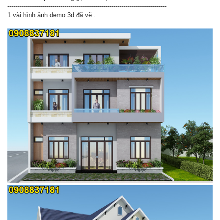
---------------------------------------------------------------------------------
1 vài hình ảnh demo 3d đã vẽ :