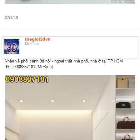
27/8/19
thegioi3dvn
Member
Nhận vẽ phối cảnh 3d nội - ngoại thất nhà phố, nhà ở tại TP.HCM
[ĐT: 0908837181][Mr.Định]