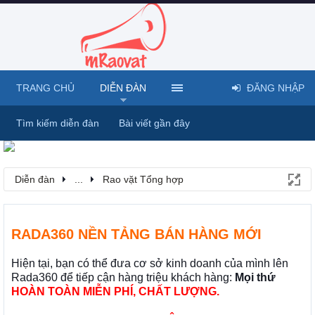
TRANG CHỦ
DIỄN ĐÀN
ĐĂNG NHẬP
Tìm kiếm diễn đàn
Bài viết gần đây
Diễn đàn
...
Rao vặt Tổng hợp
RADA360 NỀN TẢNG BÁN HÀNG MỚI
Hiện tại, bạn có thể đưa cơ sở kinh doanh của mình lên
Rada360 để tiếp cận hàng triệu khách hàng:
Mọi thứ
HOÀN TOÀN MIỄN PHÍ, CHẤT LƯỢNG.