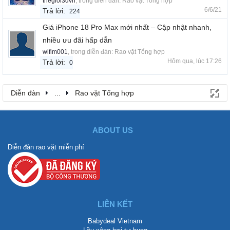
thegioi3dvn
, trong diễn đàn:
Rao vặt Tổng hợp
6/6/21
Trả lời:
224
Giá iPhone 18 Pro Max mới nhất – Cập nhật nhanh,
nhiều ưu đãi hấp dẫn
wifim001
, trong diễn đàn:
Rao vặt Tổng hợp
Hôm qua, lúc 17:26
Trả lời:
0
Diễn đàn
...
Rao vặt Tổng hợp
ABOUT US
Diễn đàn rao vặt miễn phí
LIÊN KẾT
Babydeal Vietnam