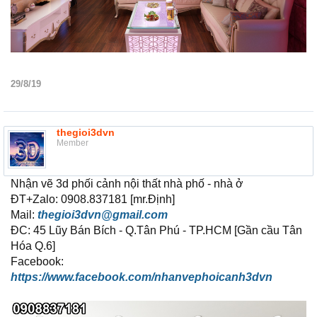
29/8/19
thegioi3dvn
Member
Nhận vẽ 3d phối cảnh nội thất nhà phố - nhà ở
ĐT+Zalo: 0908.837181 [mr.Định]
Mail:
thegioi3dvn@gmail.com
ĐC: 45 Lũy Bán Bích - Q.Tân Phú - TP.HCM [Gần cầu Tân
Hóa Q.6]
Facebook:
https://www.facebook.com/nhanvephoicanh3dvn