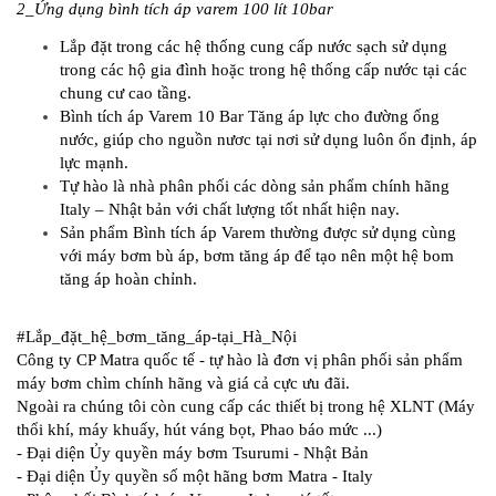
2_Ứng dụng bình tích áp varem 100 lít 10bar
Lắp đặt trong các hệ thống cung cấp nước sạch sử dụng
trong các hộ gia đình hoặc trong hệ thống cấp nước tại các
chung cư cao tầng.
Bình tích áp Varem 10 Bar Tăng áp lực cho đường ống
nước, giúp cho nguồn nươc tại nơi sử dụng luôn ổn định, áp
lực mạnh.
Tự hào là nhà phân phối các dòng sản phẩm chính hãng
Italy – Nhật bản với chất lượng tốt nhất hiện nay.
Sản phẩm Bình tích áp Varem thường được sử dụng cùng
với máy bơm bù áp, bơm tăng áp để tạo nên một hệ bom
tăng áp hoàn chỉnh.
#Lắp_đặt_hệ_bơm_tăng_áp-tại_Hà_Nội
Công ty CP Matra quốc tế - tự hào là đơn vị phân phối sản phẩm
máy bơm chìm chính hãng và giá cả cực ưu đãi.
Ngoài ra chúng tôi còn cung cấp các thiết bị trong hệ XLNT (Máy
thổi khí, máy khuấy, hút váng bọt, Phao báo mức ...)
- Đại diện Ủy quyền máy bơm Tsurumi - Nhật Bản
- Đại diện Ủy quyền số một hãng bơm Matra - Italy