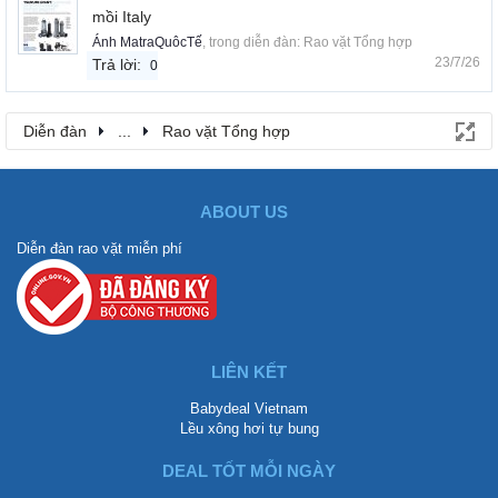
mồi Italy
Ánh MatraQuôcTế
, trong diễn đàn:
Rao vặt Tổng hợp
23/7/26
Trả lời:
0
Diễn đàn
...
Rao vặt Tổng hợp
ABOUT US
Diễn đàn rao vặt miễn phí
LIÊN KẾT
Babydeal Vietnam
Lều xông hơi tự bung
DEAL TỐT MỖI NGÀY