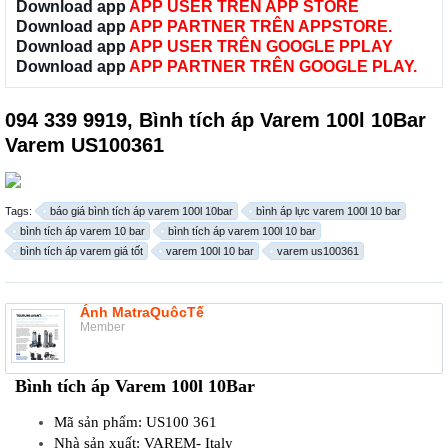
Download app
APP USER TRÊN APP STORE
Download app
APP PARTNER TRÊN APPSTORE.
Download app
APP USER TRÊN GOOGLE PPLAY
Download app
APP PARTNER TRÊN GOOGLE PLAY.
094 339 9919, Bình tích áp Varem 100l 10Bar
Varem US100361
Tags:
báo giá bình tích áp varem 100l 10bar
bình áp lực varem 100l 10 bar
bình tích áp varem 10 bar
bình tích áp varem 100l 10 bar
bình tích áp varem giá tốt
varem 100l 10 bar
varem us100361
Ánh MatraQuôcTế
Member
Bình tích áp Varem 100l 10Bar
Mã sản phẩm: US100 361
Nhà sản xuất: VAREM- Italy