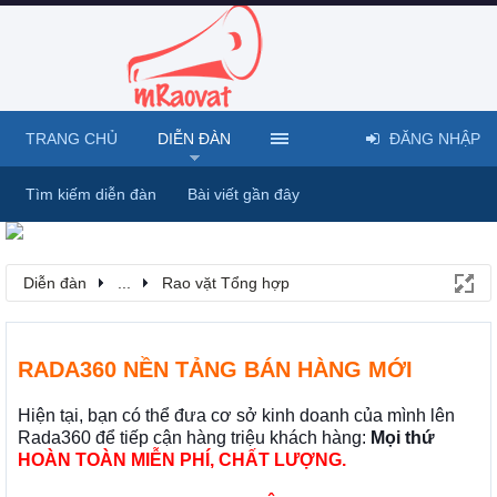
TRANG CHỦ
DIỄN ĐÀN
ĐĂNG NHẬP
Tìm kiếm diễn đàn
Bài viết gần đây
Diễn đàn
...
Rao vặt Tổng hợp
RADA360 NỀN TẢNG BÁN HÀNG MỚI
Hiện tại, bạn có thể đưa cơ sở kinh doanh của mình lên
Rada360 để tiếp cận hàng triệu khách hàng:
Mọi thứ
HOÀN TOÀN MIỄN PHÍ, CHẤT LƯỢNG.