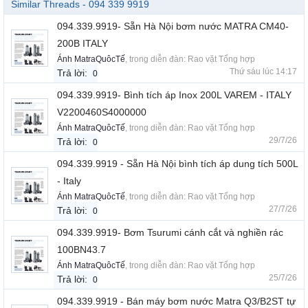
Similar Threads - 094 339 9919
094.339.9919- Sẵn Hà Nội bơm nước MATRA CM40-
200B ITALY
Ánh MatraQuôcTế
, trong diễn đàn:
Rao vặt Tổng hợp
Thứ sáu lúc 14:17
Trả lời:
0
094.339.9919- Bình tích áp Inox 200L VAREM - ITALY
V2200460S4000000
Ánh MatraQuôcTế
, trong diễn đàn:
Rao vặt Tổng hợp
29/7/26
Trả lời:
0
094.339.9919 - Sẵn Hà Nội bình tích áp dung tích 500L
- Italy
Ánh MatraQuôcTế
, trong diễn đàn:
Rao vặt Tổng hợp
27/7/26
Trả lời:
0
094.339.9919- Bơm Tsurumi cánh cắt và nghiền rác
100BN43.7
Ánh MatraQuôcTế
, trong diễn đàn:
Rao vặt Tổng hợp
25/7/26
Trả lời:
0
094.339.9919 - Bán máy bơm nước Matra Q3/B2ST tự