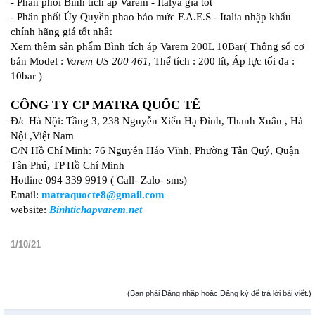
- Phân phối Bình tích áp Varem - Italya giá tốt
- Phân phối Ủy Quyền phao báo mức F.A.E.S - Italia nhập khẩu
chính hãng giá tốt nhất
Xem thêm sản phẩm Bình tích áp Varem 200L 10Bar( Thông số cơ
bản Model :
Varem US 200 461
, Thể tích : 200 lít, Áp lực tối đa :
10bar )
CÔNG TY CP MATRA QUỐC TẾ
Đ/c Hà Nội: Tầng 3, 238 Nguyễn Xiển Hạ Đình, Thanh Xuân , Hà
Nội ,Việt Nam
C/N Hồ Chí Minh: 76 Nguyễn Háo Vĩnh, Phường Tân Quý, Quận
Tân Phú, TP Hồ Chí Minh
Hotline 094 339 9919 ( Call- Zalo- sms)
Email:
matraquocte8@gmail.com
website:
Binhtichapvarem.net
1/10/21
(Bạn phải Đăng nhập hoặc Đăng ký để trả lời bài viết.)