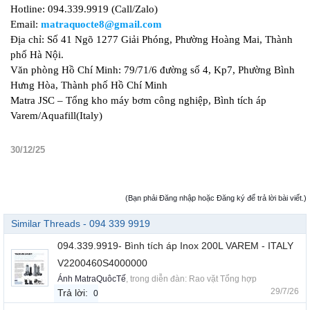
Hotline: 094.339.9919 (Call/Zalo)
Email:
matraquocte8@gmail.com
Địa chỉ: Số 41 Ngõ 1277 Giải Phóng, Phường Hoàng Mai, Thành
phố Hà Nội.
Văn phòng Hồ Chí Minh: 79/71/6 đường số 4, Kp7, Phường Bình
Hưng Hòa, Thành phố Hồ Chí Minh
Matra JSC – Tổng kho máy bơm công nghiệp, Bình tích áp
Varem/Aquafill(Italy)
30/12/25
(Bạn phải Đăng nhập hoặc Đăng ký để trả lời bài viết.)
Similar Threads - 094 339 9919
094.339.9919- Bình tích áp Inox 200L VAREM - ITALY
V2200460S4000000
Ánh MatraQuôcTế
, trong diễn đàn:
Rao vặt Tổng hợp
29/7/26
Trả lời:
0