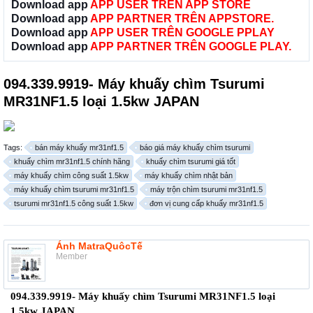
Download app
APP USER TRÊN APP STORE
Download app
APP PARTNER TRÊN APPSTORE.
Download app
APP USER TRÊN GOOGLE PPLAY
Download app
APP PARTNER TRÊN GOOGLE PLAY.
094.339.9919- Máy khuấy chìm Tsurumi
MR31NF1.5 loại 1.5kw JAPAN
Tags:
bán máy khuấy mr31nf1.5
báo giá máy khuấy chìm tsurumi
khuấy chìm mr31nf1.5 chính hãng
khuấy chìm tsurumi giá tốt
máy khuấy chìm công suất 1.5kw
máy khuấy chìm nhật bản
máy khuấy chìm tsurumi mr31nf1.5
máy trộn chìm tsurumi mr31nf1.5
tsurumi mr31nf1.5 công suất 1.5kw
đơn vị cung cấp khuấy mr31nf1.5
Ánh MatraQuôcTế
Member
094.339.9919- Máy khuấy chìm Tsurumi MR31NF1.5 loại
1.5kw JAPAN