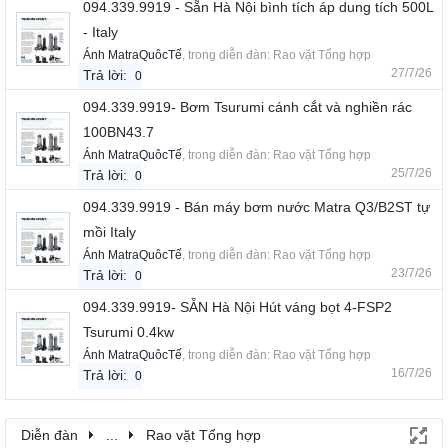
094.339.9919 - Sẵn Hà Nội bình tích áp dung tích 500L
- Italy
Ánh MatraQuôcTế
, trong diễn đàn:
Rao vặt Tổng hợp
27/7/26
Trả lời:
0
094.339.9919- Bơm Tsurumi cánh cắt và nghiền rác
100BN43.7
Ánh MatraQuôcTế
, trong diễn đàn:
Rao vặt Tổng hợp
25/7/26
Trả lời:
0
094.339.9919 - Bán máy bơm nước Matra Q3/B2ST tự
mồi Italy
Ánh MatraQuôcTế
, trong diễn đàn:
Rao vặt Tổng hợp
23/7/26
Trả lời:
0
094.339.9919- SẴN Hà Nội Hút váng bọt 4-FSP2
Tsurumi 0.4kw
Ánh MatraQuôcTế
, trong diễn đàn:
Rao vặt Tổng hợp
16/7/26
Trả lời:
0
Diễn đàn
...
Rao vặt Tổng hợp