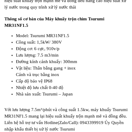
hiệu suất khuấy trộn mạnh mẽ và đồng đều nâng cao hiệu suất xử
lý nước trong quy trình xử lý nước thải
Thông số cơ bản của Máy khuấy trộn chìm Tsurumi
MR31NF1.5
Model: Tsurumi MR31NF1.5
Công suất: 1,5kW/ 380V
Động cơ: 6 cực, 910v/p
Lưu lượng: 7.5 m3/min
Đường kính cánh khuấy: 300mm
Vật liệu: Thân bằng gang + inox
Cánh và trục bằng inox
Cấp độ bảo vệ IP68
Nhiệt độ lưu chất 0-40 độ
Nhà sản xuất: Tsurumi – Japan
Với lưu lượng 7.5m³/phút và công suất 1.5kw, máy khuấy Tsurumi
MR31NF1.5 mang lại hiệu suất khuấy trộn mạnh mẽ và đồng đều.
Liên hệ hỗ trợ tư vấn Hotline(Zalo/Call): 0943399919 Ủy Quyền
nhập khẩu thiết bị xử lý nước Tsurumi