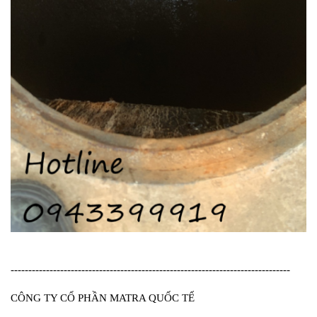
-------------------------------------------------------------------------------
CÔNG TY CỔ PHẦN MATRA QUỐC TẾ