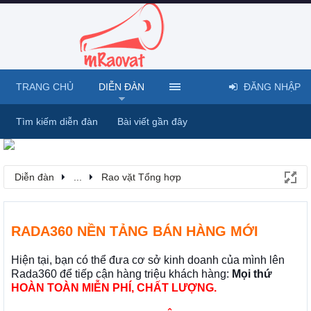
TRANG CHỦ
DIỄN ĐÀN
ĐĂNG NHẬP
Tìm kiếm diễn đàn
Bài viết gần đây
Diễn đàn
...
Rao vặt Tổng hợp
RADA360 NỀN TẢNG BÁN HÀNG MỚI
Hiện tại, bạn có thể đưa cơ sở kinh doanh của mình lên
Rada360 để tiếp cận hàng triệu khách hàng:
Mọi thứ
HOÀN TOÀN MIỄN PHÍ, CHẤT LƯỢNG.