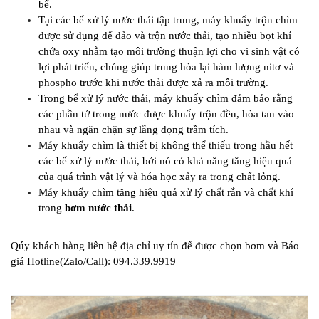
bể.
Tại các bể xử lý nước thải tập trung, máy khuấy trộn chìm
được sử dụng để đảo và trộn nước thải, tạo nhiều bọt khí
chứa oxy nhằm tạo môi trường thuận lợi cho vi sinh vật có
lợi phát triển, chúng giúp trung hòa lại hàm lượng nitơ và
phospho trước khi nước thải được xả ra môi trường.
Trong bể xử lý nước thải, máy khuấy chìm đảm bảo rằng
các phần tử trong nước được khuấy trộn đều, hòa tan vào
nhau và ngăn chặn sự lắng đọng trầm tích.
Máy khuấy chìm là thiết bị không thể thiếu trong hầu hết
các bể xử lý nước thải, bởi nó có khả năng tăng hiệu quả
của quá trình vật lý và hóa học xảy ra trong chất lỏng.
Máy khuấy chìm tăng hiệu quả xử lý chất rắn và chất khí
trong
bơm nước thải
.
Qúy khách hàng liên hệ địa chỉ uy tín để được chọn bơm và Báo
giá Hotline(Zalo/Call): 094.339.9919