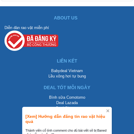
ABOUT US
Diễn đàn rao vặt miễn phí
LIÊN KẾT
Babydeal Vietnam
Lều xông hơi tự bung
DEAL TỐT MỖI NGÀY
Bình sữa Comotomo
Deal Lazada
Deal Shopee
[Xem] Hưỡng dẫn đăng tin rao vặt hiệu
LIÊN HỆ
quả
0858002468
Thành viên cố tình comment cho đủ bài viêt sẽ bị Baned