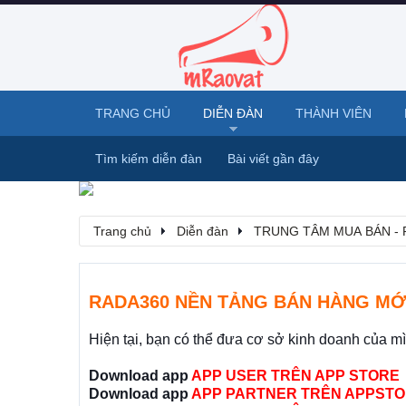
TRANG CHỦ
DIỄN ĐÀN
THÀNH VIÊN
Tìm kiếm diễn đàn
Bài viết gần đây
Trang chủ
Diễn đàn
TRUNG TÂM MUA BÁN - 
RADA360 NỀN TẢNG BÁN HÀNG MỚ
Hiện tại, bạn có thể đưa cơ sở kinh doanh của m
Download app
APP USER TRÊN APP STORE
Download app
APP PARTNER TRÊN APPSTO