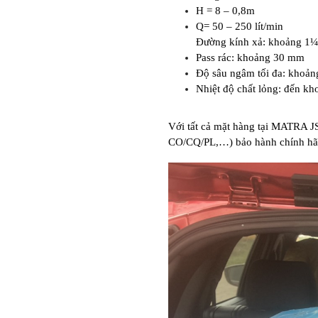
H = 8 – 0,8m
Q= 50 – 250 lít/min
Đường kính xả: khoảng 1¼
Pass rác: khoảng 30 mm
Độ sâu ngâm tối đa: khoản
Nhiệt độ chất lỏng: đến k
Với tất cả mặt hàng tại MATRA J
CO/CQ/PL,…) bảo hành chính hãn