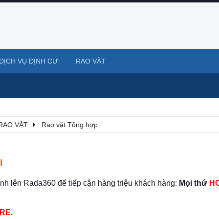
DỊCH VỤ ĐỊNH CƯ
RAO VẶT
RAO VẶT
Rao vặt Tổng hợp
I
ình lên Rada360 để tiếp cận hàng triệu khách hàng:
Mọi thứ
HO
RE.