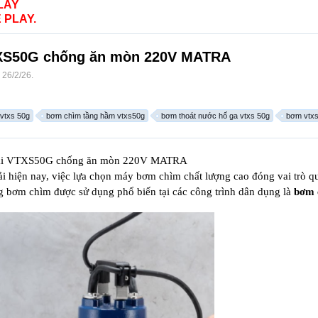
LAY
 PLAY.
TXS50G chống ăn mòn 220V MATRA
,
26/2/26
.
vtxs 50g
bơm chìm tầng hầm vtxs50g
bơm thoát nước hố ga vtxs 50g
bơm vtxs
hải VTXS50G chống ăn mòn 220V MATRA
ải hiện nay, việc lựa chọn máy bơm chìm chất lượng cao đóng vai trò qu
g bơm chìm được sử dụng phổ biến tại các công trình dân dụng là
bơm 