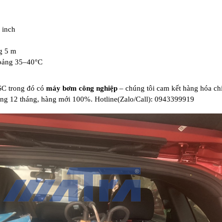
 inch
g 5 m
hoảng 35–40°C
SC trong đó có
máy bơm công nghiệp
– chúng tôi cam kết hàng hóa ch
g 12 tháng, hàng mới 100%. Hotline(Zalo/Call): 0943399919