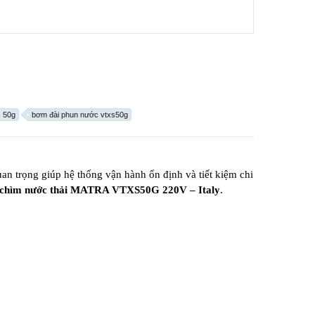
 50g
bơm đài phun nước vtxs50g
an trọng giúp hệ thống vận hành ổn định và tiết kiệm chi
chìm nước thải MATRA VTXS50G 220V – Italy
.