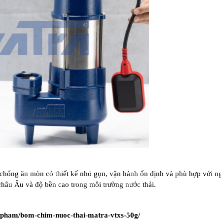
chống ăn mòn có thiết kế nhỏ gọn, vận hành ổn định và phù hợp với 
 châu Âu và độ bền cao trong môi trường nước thải.
n-pham/bom-chim-nuoc-thai-matra-vtxs-50g/