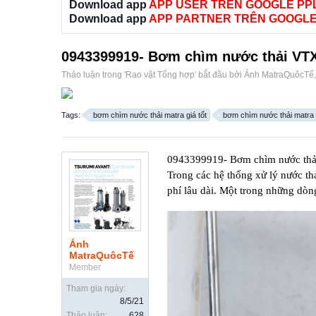
Download app
APP USER TRÊN GOOGLE PP
Download app
APP PARTNER TRÊN GOOGLE
0943399919- Bơm chìm nước thải V
Thảo luận trong '
Rao vặt Tổng hợp
' bắt đầu bởi
Ánh MatraQuôcTế
Tags:
bơm chìm nước thải matra giá tốt
bơm chìm nước thải matra 
0943399919- Bơm chìm nước t
Trong các hệ thống xử lý nước th
phí lâu dài. Một trong những dòn
Ánh
MatraQuôcTế
Member
Tham gia ngày:
8/5/21
Thảo luận:
628