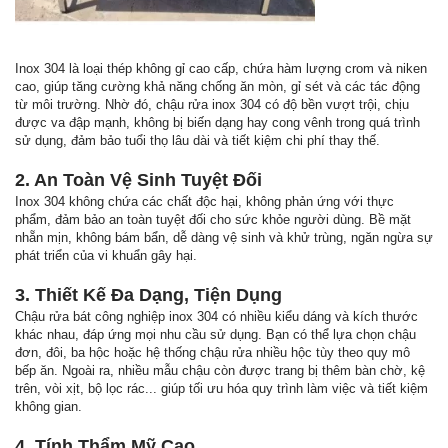
Inox 304 là loại thép không gỉ cao cấp, chứa hàm lượng crom và niken
cao, giúp tăng cường khả năng chống ăn mòn, gỉ sét và các tác động
từ môi trường. Nhờ đó, chậu rửa inox 304 có độ bền vượt trội, chịu
được va đập mạnh, không bị biến dạng hay cong vênh trong quá trình
sử dụng, đảm bảo tuổi thọ lâu dài và tiết kiệm chi phí thay thế.
2. An Toàn Vệ Sinh Tuyệt Đối
Inox 304 không chứa các chất độc hại, không phản ứng với thực
phẩm, đảm bảo an toàn tuyệt đối cho sức khỏe người dùng. Bề mặt
nhẵn mịn, không bám bẩn, dễ dàng vệ sinh và khử trùng, ngăn ngừa sự
phát triển của vi khuẩn gây hại.
3. Thiết Kế Đa Dạng, Tiện Dụng
Chậu rửa bát công nghiệp inox 304 có nhiều kiểu dáng và kích thước
khác nhau, đáp ứng mọi nhu cầu sử dụng. Bạn có thể lựa chọn chậu
đơn, đôi, ba hộc hoặc hệ thống chậu rửa nhiều hộc tùy theo quy mô
bếp ăn. Ngoài ra, nhiều mẫu chậu còn được trang bị thêm bàn chờ, kệ
trên, vòi xịt, bộ lọc rác... giúp tối ưu hóa quy trình làm việc và tiết kiệm
không gian.
4. Tính Thẩm Mỹ Cao