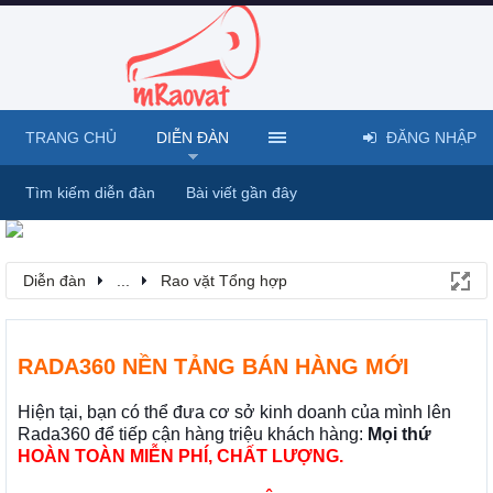
TRANG CHỦ
DIỄN ĐÀN
ĐĂNG NHẬP
Tìm kiếm diễn đàn
Bài viết gần đây
Diễn đàn
...
Rao vặt Tổng hợp
RADA360 NỀN TẢNG BÁN HÀNG MỚI
Hiện tại, bạn có thể đưa cơ sở kinh doanh của mình lên
Rada360 để tiếp cận hàng triệu khách hàng:
Mọi thứ
HOÀN TOÀN MIỄN PHÍ, CHẤT LƯỢNG.