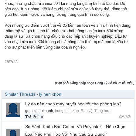
khác, nhưng chậu rửa inox 304 lại mang lại giá trị kinh tế lâu dài. Độ
bền cao, ít hư hỏng, tiết kiệm chi phí sửa chữa và thay thế, đồng thời
giúp tiết kiệm nước và năng lượng trong quá trình sử dụng.
Với những ưu điểm vượt trội về độ bền, an toàn vệ sinh, tính tiện dụng,
thẩm mỹ và giá trị kinh tế, chậu rửa bát công nghiệp inox 304 xứng
đáng là sự lựa chọn hàng đầu cho các bếp ăn chuyên nghiệp. Đầu tư
vào chậu rửa inox 304 không chỉ là nâng cấp thiết bị mà còn là đầu tư
cho sự phát triển bền vững của doanh nghiệp.
25/7/24
(Bạn phải Đăng nhập hoặc Đăng ký để trả lời bài viết.)
Similar Threads - lý nên chọn
Lý do nên chọn máy huyết học tốt cho phòng lab?
gomsubaokhanh
, trong diễn đàn:
Rao vặt Tổng hợp
25/7/26
Trả lời:
0
So Sánh Khăn Bàn Cotton Và Polyester – Nên Chọn
Loại Nào Phù Hợp Với Nhu Cầu Sử Dụng?