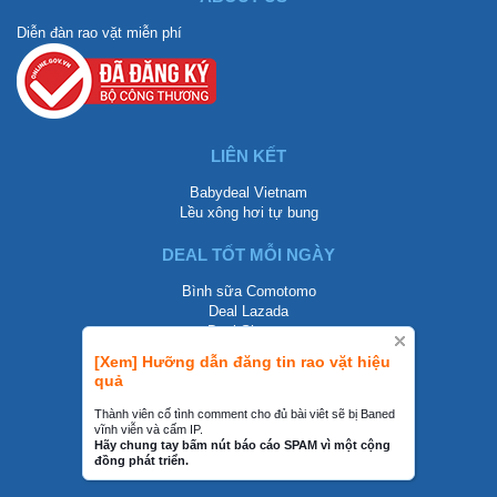
Diễn đàn rao vặt miễn phí
LIÊN KẾT
Babydeal Vietnam
Lều xông hơi tự bung
DEAL TỐT MỖI NGÀY
Bình sữa Comotomo
Deal Lazada
Deal Shopee
[Xem] Hưỡng dẫn đăng tin rao vặt hiệu
LIÊN HỆ
quả
0858002468
Thành viên cố tình comment cho đủ bài viêt sẽ bị Baned
vĩnh viễn và cấm IP.
contact@mraovat.vn
Hãy chung tay bấm nút báo cáo SPAM vì một cộng
đồng phát triển.
mraovat.vn