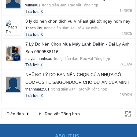
wifim001
, trong diễn đàn:
Rao vặt Tổng hợp
14/6/26
Trả lời:
0
3 lý do nên chọn dịch vụ VinFast giá tốt ngay hôm nay
Thạch Phi
, trong diễn đàn:
Xe Ôtô & Xe máy
1/6/25
Trả lời:
0
7 Lý Do Nên Chọn Mua Máy Lạnh Daikin - Đại Lý Ánh
Sao 0909588116
maylanhanhsao
, trong diễn đàn:
Rao vặt Tổng hợp
7/11/24
Trả lời:
0
NHỮNG LÝ DO BẠN NÊN CHỌN CỬA NHỰA GỖ
COMPOSITE SAIGONDOOR CHO DỰ ÁN CỦA MÌNH
thanhmai2501
, trong diễn đàn:
Rao vặt Tổng hợp
28/9/24
Trả lời:
0
Diễn đàn
...
Rao vặt Tổng hợp
ABOUT US