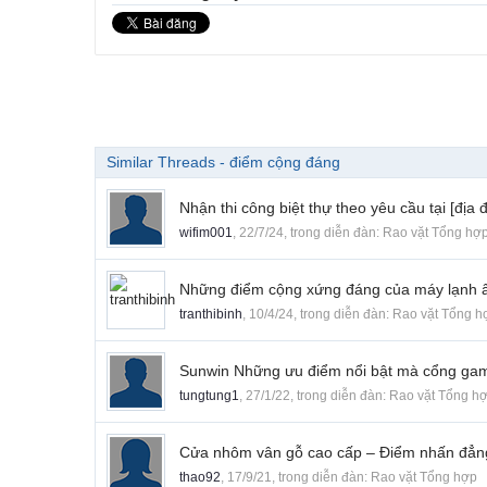
Similar Threads - điểm cộng đáng
Nhận thi công biệt thự theo yêu cầu tại [đị
wifim001
,
22/7/24
, trong diễn đàn:
Rao vặt Tổng hợ
Những điểm cộng xứng đáng của máy lạnh 
tranthibinh
,
10/4/24
, trong diễn đàn:
Rao vặt Tổng h
Sunwin Những ưu điểm nổi bật mà cổng gam
tungtung1
,
27/1/22
, trong diễn đàn:
Rao vặt Tổng h
Cửa nhôm vân gỗ cao cấp – Điểm nhấn đẳng 
thao92
,
17/9/21
, trong diễn đàn:
Rao vặt Tổng hợp