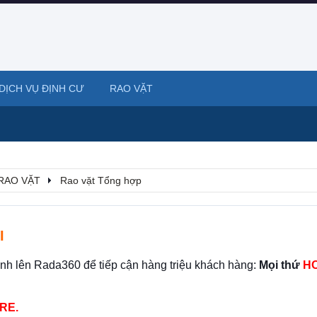
DỊCH VỤ ĐỊNH CƯ
RAO VẶT
RAO VẶT
Rao vặt Tổng hợp
I
ình lên Rada360 để tiếp cận hàng triệu khách hàng:
Mọi thứ
HO
RE.