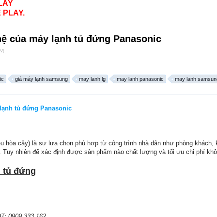
LAY
 PLAY.
hệ của máy lạnh tủ đứng Panasonic
24
.
ic
giá máy lạnh samsung
may lanh lg
may lanh panasonic
may lanh samsun
lạnh tủ đứng Panasonic
iều hòa cây) là sự lựa chọn phù hợp từ công trình nhà dân như phòng khách,
. Tuy nhiên để xác định được sản phẩm nào chất lượng và tối ưu chi phí khô
 tủ đứng
T: 0909.333.162