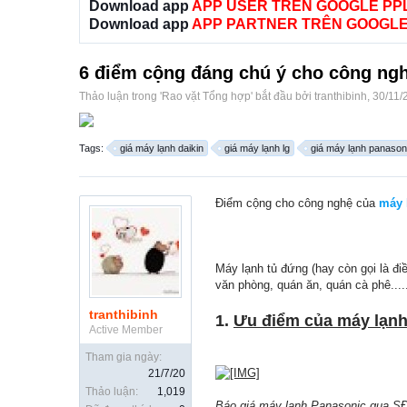
Download app
APP USER TRÊN GOOGLE PP
Download app
APP PARTNER TRÊN GOOGLE
6 điểm cộng đáng chú ý cho công ng
Thảo luận trong '
Rao vặt Tổng hợp
' bắt đầu bởi
tranthibinh
,
30/11/
Tags:
giá máy lạnh daikin
giá máy lạnh lg
giá máy lạnh panason
Điểm cộng cho công nghệ của
máy 
Máy lạnh tủ đứng (hay còn gọi là đ
văn phòng, quán ăn, quán cà phê....
tranthibinh
1.
Ưu điểm của máy lạnh
Active Member
Tham gia ngày:
21/7/20
Thảo luận:
1,019
Báo giá máy lạnh Panasonic qua SĐ