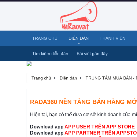
TRANG CHỦ
DIỄN ĐÀN
THÀNH VIÊN
Tìm kiếm diễn đàn
Bài viết gần đây
Trang chủ
Diễn đàn
TRUNG TÂM MUA BÁN - 
RADA360 NỀN TẢNG BÁN HÀNG MỚ
Hiện tại, bạn có thể đưa cơ sở kinh doanh của m
Download app
APP USER TRÊN APP STORE
Download app
APP PARTNER TRÊN APPSTO