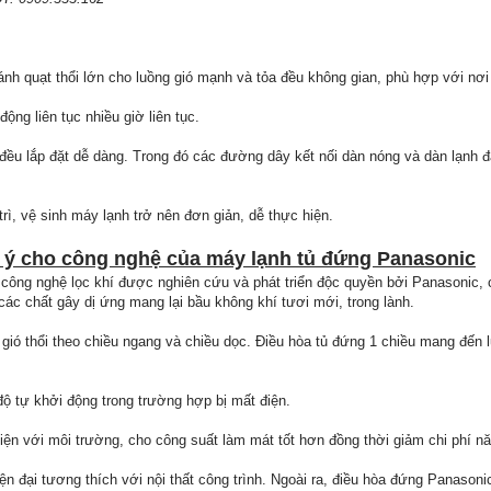
ánh quạt thổi lớn cho luồng gió mạnh và tỏa đều không gian, phù hợp với nơ
động liên tục nhiều giờ liên tục.
đều lắp đặt dễ dàng. Trong đó các đường dây kết nối dàn nóng và dàn lạnh 
rì, vệ sinh máy lạnh trở nên đơn giản, dễ thực hiện.
 ý cho công nghệ của máy lạnh tủ đứng Panasonic
 công nghệ lọc khí được nghiên cứu và phát triển độc quyền bởi Panasonic, 
 các chất gây dị ứng mang lại bầu không khí tươi mới, trong lành.
 gió thổi theo chiều ngang và chiều dọc. Điều hòa tủ đứng 1 chiều mang đến l
ộ tự khởi động trong trường hợp bị mất điện.
iện với môi trường, cho công suất làm mát tốt hơn đồng thời giảm chi phí n
iện đại tương thích với nội thất công trình. Ngoài ra, điều hòa đứng Panason