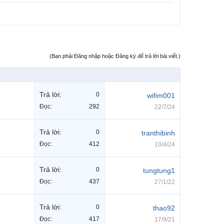
(Bạn phải Đăng nhập hoặc Đăng ký để trả lời bài viết.)
Trả lời:
0
wifim001
Đọc:
292
22/7/24
Trả lời:
0
tranthibinh
Đọc:
412
10/4/24
Trả lời:
0
tungtung1
Đọc:
437
27/1/22
Trả lời:
0
thao92
Đọc:
417
17/9/21