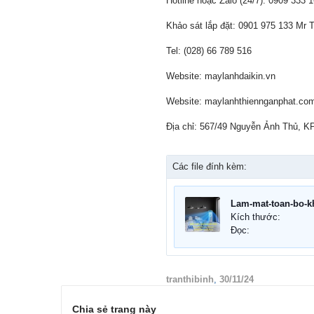
Hotline hoặc Zalo (24/7): 0909 333
Khảo sát lắp đặt: 0901 975 133 Mr 
Tel: (028) 66 789 516
Website: maylanhdaikin.vn
Website: maylanhthiennganphat.co
Địa chỉ: 567/49 Nguyễn Ảnh Thủ, 
Các file đính kèm:
Kích thước:
Đọc:
tranthibinh
,
30/11/24
Chia sẻ trang này