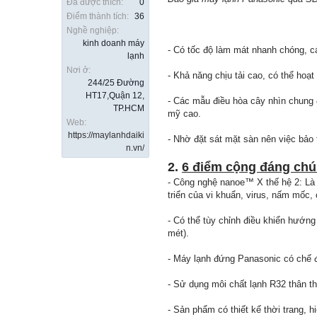
Đã được thích:
0
Điểm thành tích:
36
Nghề nghiệp:
kinh doanh máy
- Có tốc độ làm mát nhanh chóng, c
lạnh
Nơi ở:
- Khả năng chịu tải cao, có thể hoạt 
244/25 Đường
HT17,Quận 12,
- Các mẫu điều hòa cây nhìn chung 
TP.HCM
mỹ cao.
Web:
https://maylanhdaiki
- Nhờ đặt sát mặt sàn nên việc bảo t
n.vn/
2.
6 điểm cộng đáng chú
- Công nghệ nanoe™️ X thế hệ 2: Là
triển của vi khuẩn, virus, nấm mốc,
- Có thể tùy chỉnh điều khiển hướng
mét).
- Máy lạnh đứng Panasonic có chế đ
- Sử dụng môi chất lạnh R32 thân th
- Sản phẩm có thiết kế thời trang, h