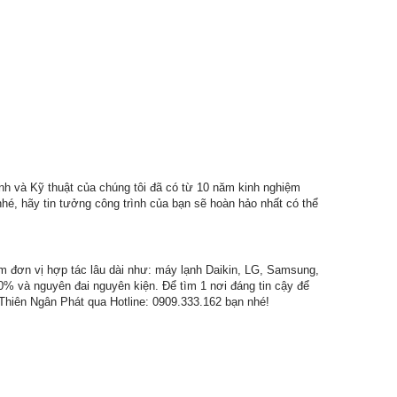
nh và Kỹ thuật của chúng tôi đã có từ 10 năm kinh nghiệm
nhé, hãy tin tưởng công trình của bạn sẽ hoàn hảo nhất có thể
m đơn vị hợp tác lâu dài như: máy lạnh Daikin, LG, Samsung,
0% và nguyên đai nguyên kiện. Để tìm 1 nơi đáng tin cậy để
 Thiên Ngân Phát qua Hotline: 0909.333.162 bạn nhé!