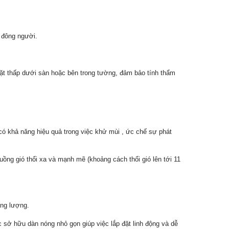
i đông người.
đặt thấp dưới sàn hoặc bên trong tường, đảm bảo tính thẩm
có khả năng hiệu quả trong việc khử mùi , ức chế sự phát
uồng gió thổi xa và mạnh mẽ (khoảng cách thổi gió lên tới 11
ăng lượng.
ic sở hữu dàn nóng nhỏ gọn giúp việc lắp đặt linh động và dễ