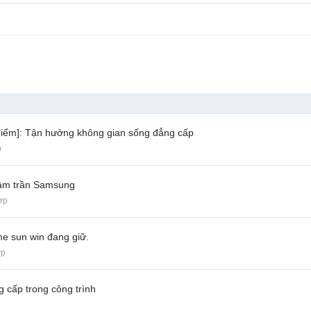
a điểm]: Tận hưởng không gian sống đẳng cấp
p
âm trần Samsung
ợp
e sun win đang giữ.
ợp
cấp trong công trình