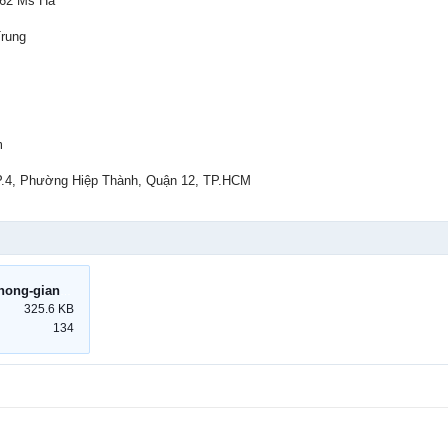
 162 Ms Hà
Trung
m
KP.4, Phường Hiệp Thành, Quận 12, TP.HCM
Lam-mat-toan-bo-khong-gian-cung-may-lanh-dung-Panasonic.jpg
325.6 KB
134