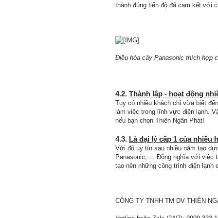
thành đúng tiến độ đã cam kết với c
Điều hòa cây Panasonic thích hợp c
4.2.
Thành lập - hoạt động nhi
Tuy có nhiều khách chỉ vừa biết đế
làm việc trong lĩnh vực điện lạnh. 
nếu bạn chọn Thiên Ngân Phát!
4.3.
Là đại lý cấp 1 của nhiều
Với độ uy tín sau nhiều năm tạo dự
Panasonic,.... Đồng nghĩa với việc
tạo nên những công trình điện lạnh 
CÔNG TY TNHH TM DV THIÊN N