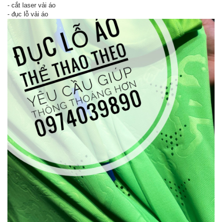
- cắt laser vải áo
- đục lỗ vải áo