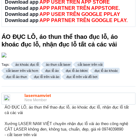
Download app
APP USER TRÊN APP STORE
Download app
APP PARTNER TRÊN APPSTORE.
Download app
APP USER TRÊN GOOGLE PPLAY
Download app
APP PARTNER TRÊN GOOGLE PLAY.
ÁO ĐỤC LỖ, áo thun thể thao đục lỗ, áo
khoác đục lỗ, nhận đục lỗ tất cả các vải
Tags:
áo khoác đục lỗ
áo thun cắt laser
cắt laser trên vải
cắt laser trên vải hcm
đục lỗ áo
đục lỗ áo bikini
đục lỗ áo khoác
đục lỗ áo thun
đục lỗ trên vải áo
đục lỗ trên vải đồ bơi
lasernamviet
New Member
ÁO ĐỤC LỖ, áo thun thể thao đục lỗ, áo khoác đục lỗ, nhận đục lỗ tất
cả các vải
Xưởng LASER NAM VIỆT chuyên nhận đục lỗ vải áo theo công nghệ
CẮT LASER không đen, không tua, chuẩn, đẹp, giá rẻ 0974039890
- cắt laser trên vải