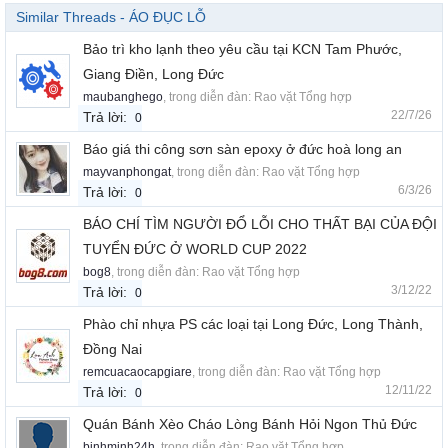
Similar Threads - ÁO ĐỤC LỖ
Bảo trì kho lạnh theo yêu cầu tại KCN Tam Phước,
Giang Điền, Long Đức
maubanghego
, trong diễn đàn:
Rao vặt Tổng hợp
22/7/26
Trả lời:
0
Báo giá thi công sơn sàn epoxy ở đức hoà long an
mayvanphongat
, trong diễn đàn:
Rao vặt Tổng hợp
6/3/26
Trả lời:
0
BÁO CHÍ TÌM NGƯỜI ĐỔ LỖI CHO THẤT BẠI CỦA ĐỘI
TUYỂN ĐỨC Ở WORLD CUP 2022
bog8
, trong diễn đàn:
Rao vặt Tổng hợp
3/12/22
Trả lời:
0
Phào chỉ nhựa PS các loại tại Long Đức, Long Thành,
Đồng Nai
remcuacaocapgiare
, trong diễn đàn:
Rao vặt Tổng hợp
12/11/22
Trả lời:
0
Quán Bánh Xèo Cháo Lòng Bánh Hỏi Ngon Thủ Đức
binhminh24h
, trong diễn đàn:
Rao vặt Tổng hợp