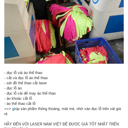
- đục lỗ vải áo thể thao
- cắt và đục lỗ áo thể thao
- sét đồ thể thao cắt laser
- đục lỗ áo
- đục lỗ vải để may áo thể thao
- áo khoác cắt lỗ
- áo thể thao cắt lỗ
==> g
i
úp sản phẩm thông thoáng, mát mẻ, nhờ vào đục lỗ trên vải giá
rẻ
HẪY ĐẾN VỚI LASER NAM VIỆT ĐỂ ĐƯỢC GIÁ TỐT NHẤT TRỂN