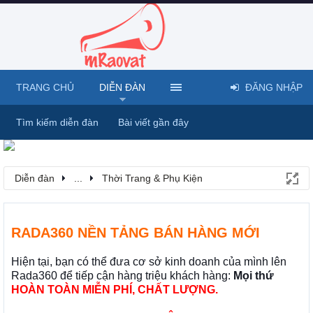
TRANG CHỦ
DIỄN ĐÀN
ĐĂNG NHẬP
Tìm kiếm diễn đàn
Bài viết gần đây
Diễn đàn
...
Thời Trang & Phụ Kiện
RADA360 NỀN TẢNG BÁN HÀNG MỚI
Hiện tại, bạn có thể đưa cơ sở kinh doanh của mình lên
Rada360 để tiếp cận hàng triệu khách hàng:
Mọi thứ
HOÀN TOÀN MIỄN PHÍ, CHẤT LƯỢNG.