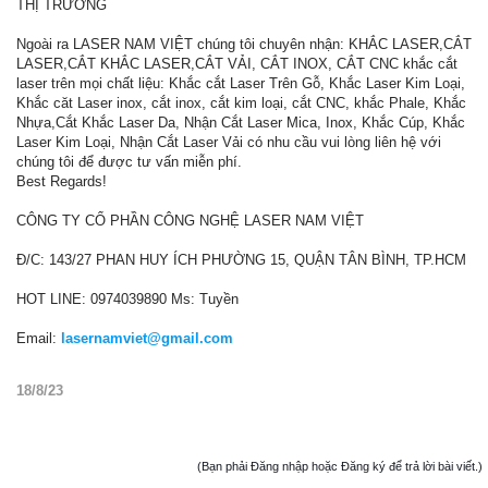
THỊ TRƯỜNG
Ngoài ra LASER NAM VIỆT chúng tôi chuyên nhận: KHẮC LASER,CẮT
LASER,CẮT KHẮC LASER,CẮT VẢI, CẮT INOX, CẮT CNC khắc cắt
laser trên mọi chất liệu: Khắc cắt Laser Trên Gỗ, Khắc Laser Kim Loại,
Khắc căt Laser inox, cắt inox, cắt kim loại, cắt CNC, khắc Phale, Khắc
Nhựa,Cắt Khắc Laser Da, Nhận Cắt Laser Mica, Inox, Khắc Cúp, Khắc
Laser Kim Loại, Nhận Cắt Laser Vải có nhu cầu vui lòng liên hệ với
chúng tôi để được tư vấn miễn phí.
Best Regards!
CÔNG TY CỔ PHẦN CÔNG NGHỆ LASER NAM VIỆT
Đ/C: 143/27 PHAN HUY ÍCH PHƯỜNG 15, QUẬN TÂN BÌNH, TP.HCM
HOT LINE: 0974039890 Ms: Tuyền
Email:
lasernamviet@gmail.com
18/8/23
(Bạn phải Đăng nhập hoặc Đăng ký để trả lời bài viết.)