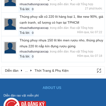
nhuachatluongcaocap
, trong diễn đàn:
Rao vặt Tổng hợp
27 phút trước
Trả lời:
0
Thùng phuy sắt cũ 220 lít hàng loại 1, like new 90%, giá
cạnh tranh, số lượng có hạn tại TPHCM
nhuachatluongcaocap
, trong diễn đàn:
Rao vặt Tổng hợp
Hôm qua, lúc 07:22
Trả lời:
0
Thùng phuy nhựa 150 lít lên men rượu nho, thùng phuy
nhựa 220 lít nắp kín đựng rượu gừng
nhuachatluongcaocap
, trong diễn đàn:
Rao vặt Tổng hợp
Hôm qua, lúc 07:18
Trả lời:
0
Diễn đàn
...
Thời Trang & Phụ Kiện
ABOUT US
Diễn đàn rao vặt miễn phí