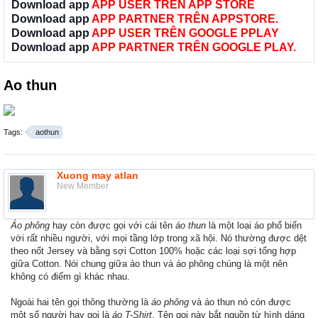
Download app
APP USER TRÊN APP STORE
Download app
APP PARTNER TRÊN APPSTORE.
Download app
APP USER TRÊN GOOGLE PPLAY
Download app
APP PARTNER TRÊN GOOGLE PLAY.
Ao thun
Tags:
aothun
Xuong may atlan
New Member
Áo phông
hay còn được gọi với cái tên
áo thun
là một loại áo phổ biến
với rất nhiều người, với mọi tầng lớp trong xã hội. Nó thường được dệt
theo nốt Jersey và bằng sợi Cotton 100% hoặc các loại sợi tổng hợp
giữa Cotton. Nói chung giữa áo thun và áo phông chúng là một nên
không có điểm gì khác nhau.
Ngoài hai tên gọi thông thường là
áo phông
và áo thun nó còn được
một số người hay gọi là
áo T-Shirt
. Tên gọi này bắt nguồn từ hình dáng