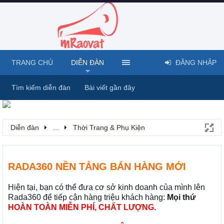
TRANG CHỦ
DIỄN ĐÀN
ĐĂNG NHẬP
Tìm kiếm diễn đàn
Bài viết gần đây
Diễn đàn
...
Thời Trang & Phụ Kiện
RADA360 NỀN TẢNG BÁN HÀNG MỚI
Hiện tại, bạn có thể đưa cơ sở kinh doanh của mình lên
Rada360 để tiếp cận hàng triệu khách hàng:
Mọi thứ
HOÀN TOÀN MIỄN PHÍ, CHẤT LƯỢNG.