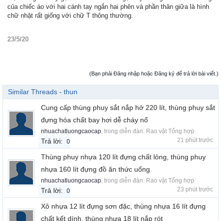
của chiếc áo với hai cánh tay ngắn hai phên và phần thân giữa là hình
chữ nhật rất giống với chữ T thông thường.
23/5/20
(Bạn phải Đăng nhập hoặc Đăng ký để trả lời bài viết.)
Similar Threads - thun
Cung cấp thùng phuy sắt nắp hở 220 lít, thùng phuy sắt
đựng hóa chất bay hơi dễ cháy nổ
nhuachatluongcaocap
, trong diễn đàn:
Rao vặt Tổng hợp
21 phút trước
Trả lời:
0
Thùng phuy nhựa 120 lít đựng chất lỏng, thùng phuy
nhựa 160 lít đựng đồ ăn thức uống
nhuachatluongcaocap
, trong diễn đàn:
Rao vặt Tổng hợp
23 phút trước
Trả lời:
0
Xô nhựa 12 lít đựng sơn đặc, thùng nhựa 16 lít đựng
chất kết dính, thùng nhựa 18 lít nắp rót