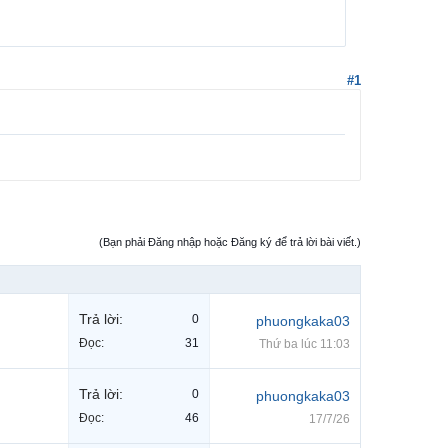
#1
(Bạn phải Đăng nhập hoặc Đăng ký để trả lời bài viết.)
Trả lời:
0
phuongkaka03
Đọc:
31
Thứ ba lúc 11:03
Trả lời:
0
phuongkaka03
Đọc:
46
17/7/26