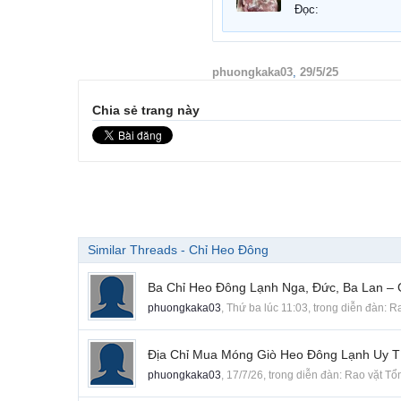
Đọc:
phuongkaka03
,
29/5/25
Chia sẻ trang này
Similar Threads - Chỉ Heo Đông
Ba Chỉ Heo Đông Lạnh Nga, Đức, Ba Lan –
phuongkaka03
,
Thứ ba lúc 11:03
, trong diễn đàn:
Ra
Địa Chỉ Mua Móng Giò Heo Đông Lạnh Uy T
phuongkaka03
,
17/7/26
, trong diễn đàn:
Rao vặt Tổ