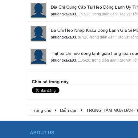
Địa Chỉ Cung Cấp Tai Heo Đông Lạnh Uy Tí
phuongkaka03
,
17/7/26
, trong diễn đàn:
Rao vặt Tổ
Ba Chỉ Heo Nhập Khẩu Đông Lạnh Giá Sỉ Mớ
phuongkaka03
,
8/7/26
, trong diễn đàn:
Rao vặt Tổn
Thịt ba chỉ heo đông lạnh giao hàng toàn qu
phuongkaka03
,
11/5/26
, trong diễn đàn:
Rao vặt Tổ
Chia sẻ trang này
Trang chủ
Diễn đàn
TRUNG TÂM MUA BÁN - 
ABOUT US