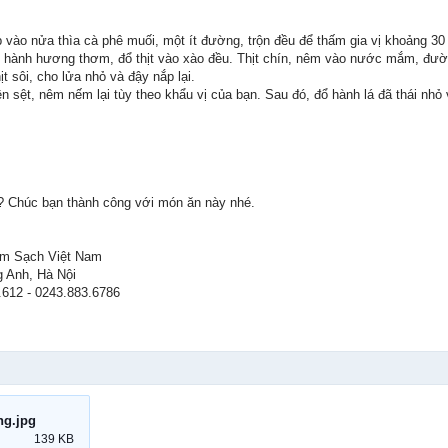
p vào nửa thìa cà phê muối, một ít đường, trộn đều để thấm gia vị khoảng 30
hi hành hương thơm, đổ thịt vào xào đều. Thịt chín, nêm vào nước mắm, đườ
ịt sôi, cho lửa nhỏ và đậy nắp lại.
n sệt, nêm nếm lại tùy theo khẩu vị của bạn. Sau đó, đổ hành lá đã thái nhỏ 
? Chúc bạn thành công với món ăn này nhé.
m Sạch Việt Nam
g Anh, Hà Nội
.612 - 0243.883.6786
ng.jpg
139 KB