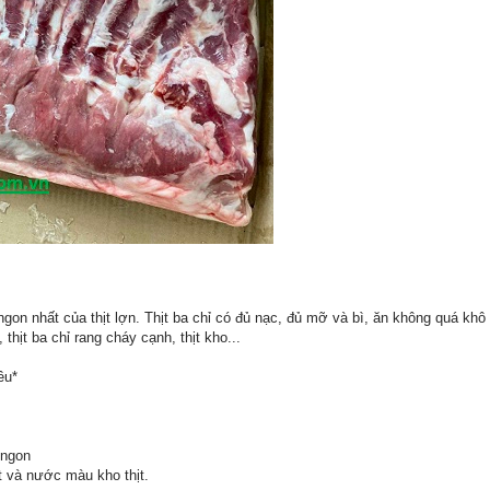
 ngon nhất của thịt lợn. Thịt ba chỉ có đủ nạc, đủ mỡ và bì, ăn không quá kh
thịt ba chỉ rang cháy cạnh, thịt kho...
êu*
 ngon
t và nước màu kho thịt.