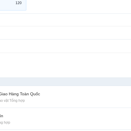
120
 Giao Hàng Toàn Quốc
o vặt Tổng hợp
ín
ng hợp