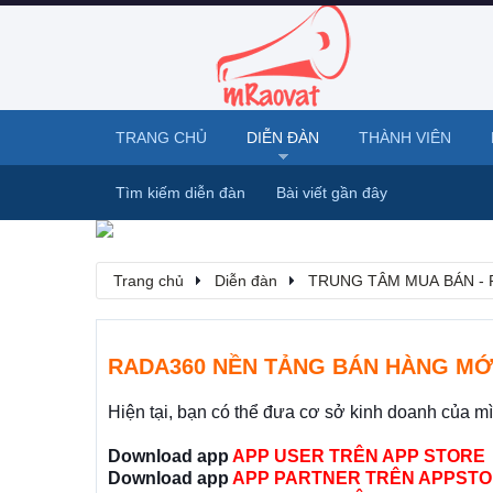
TRANG CHỦ
DIỄN ĐÀN
THÀNH VIÊN
Tìm kiếm diễn đàn
Bài viết gần đây
Trang chủ
Diễn đàn
TRUNG TÂM MUA BÁN - 
RADA360 NỀN TẢNG BÁN HÀNG MỚ
Hiện tại, bạn có thể đưa cơ sở kinh doanh của m
Download app
APP USER TRÊN APP STORE
Download app
APP PARTNER TRÊN APPSTO