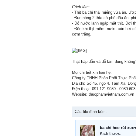
Cách làm:
- Thịt ba chỉ thái miếng vừa ăn. Ướ
- Đun nóng 2 thìa cà phê dầu ăn, p
- Đổ nước lạnh ngập mặt thịt. Đợi th
- Đến khi thịt mềm, nước còn hơi sề
cơm trắng.
Thật hấp dẫn và dễ làm đúng không
Mọi chi tiết xin liên hệ:
Công ty TNHH Phân Phối Thực Phẩ
Địa chỉ: Số 45, ngõ 4, Tàm Xá, Đôn
Điện thoại: 091.121.9089 - 0989.603
Website: thucphamvietnam.com.vn
Các file đính kèm:
ba chỉ heo rút xươ
Kích thước: