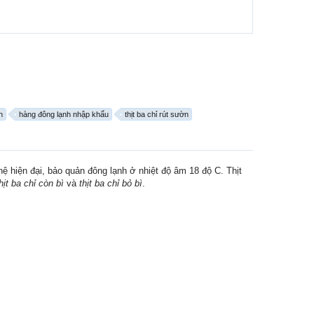
h
hàng đông lạnh nhập khẩu
thịt ba chỉ rút sườn
hệ hiện đại, bảo quản đông lạnh ở nhiệt độ âm 18 độ C. Thịt
hịt ba chỉ còn bì
và
thịt ba chỉ bỏ bì
.