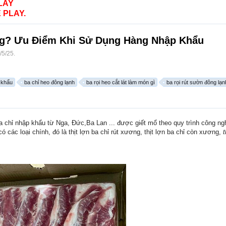
LAY
 PLAY.
g? Ưu Điểm Khi Sử Dụng Hàng Nhập Khẩu
/5/25
.
 khẩu
ba chỉ heo đông lạnh
ba rọi heo cắt lát làm món gì
ba rọi rút sườn đông lạn
ba chỉ nhập khẩu từ Nga, Đức,Ba Lan ... được giết mổ theo quy trình công ng
ó các loại chính, đó là thịt lợn ba chỉ rút xương, thịt lợn ba chỉ còn xương,
t