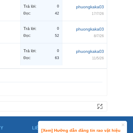
Trả lời:
0
phuongkaka03
Đọc:
42
17/7/26
Trả lời:
0
phuongkaka03
Đọc:
52
8/7/26
Trả lời:
0
phuongkaka03
Đọc:
63
11/5/26
ÀY
LIÊN HỆ
[Xem] Hưỡng dẫn đăng tin rao vặt hiệu