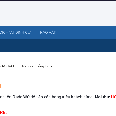
DỊCH VỤ ĐỊNH CƯ
RAO VẶT
RAO VẶT
Rao vặt Tổng hợp
I
ình lên Rada360 để tiếp cận hàng triệu khách hàng:
Mọi thứ
HO
RE.