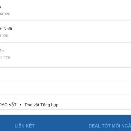
n
ng hợp
i Nhất
g hợp
ốc
ng hợp
RAO VẶT
Rao vặt Tổng hợp
LIÊN KẾT
DEAL TỐT MỖI NG