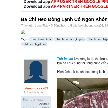
Download app
APP USER TRÊN GOOGLE PP
Download app
APP PARTNER TRÊN GOOGLE
Ba Chỉ Heo Đông Lạnh Có Ngon Khôn
Thảo luận trong '
Rao vặt Tổng hợp
' bắt đầu bởi
phuongkaka03
,
29
Tags:
ba chỉ heo cắt lát
ba chỉ heo làm gì ngon
ba chỉ heo nhập
thịt heo nhập khẩu
Thịt ba chỉ
lợn đông lạnh, thịt lợn 
lợn ba chỉ chúng tôi đang cung cấp c
Hình ảnh thịt ba chỉ heo đông lạnh
phuongkaka03
Active Member
Tham gia ngày:
20/5/18