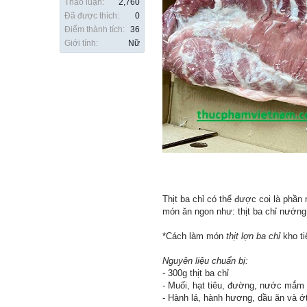
Thảo luận:
2,760
Đã được thích:
0
Điểm thành tích:
36
Giới tính:
Nữ
Thịt ba chỉ có thể được coi là phần
món ăn ngon như: thịt ba chỉ nướng, 
*Cách làm món
thịt lợn ba chỉ
kho ti
Nguyên liệu chuẩn bị:
- 300g thịt ba chỉ
- Muối, hạt tiêu, đường, nước mắm
- Hành lá, hành hương, dầu ăn và ớ