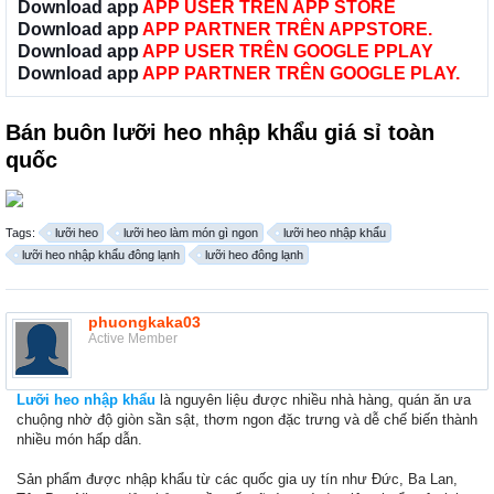
Download app
APP USER TRÊN APP STORE
Download app
APP PARTNER TRÊN APPSTORE.
Download app
APP USER TRÊN GOOGLE PPLAY
Download app
APP PARTNER TRÊN GOOGLE PLAY.
Bán buôn lưỡi heo nhập khẩu giá sỉ toàn
quốc
Tags:
lưỡi heo
lưỡi heo làm món gì ngon
lưỡi heo nhập khẩu
lưỡi heo nhập khẩu đông lạnh
lưỡi heo đông lạnh
phuongkaka03
Active Member
Lưỡi heo nhập khẩu
là nguyên liệu được nhiều nhà hàng, quán ăn ưa
chuộng nhờ độ giòn sần sật, thơm ngon đặc trưng và dễ chế biến thành
nhiều món hấp dẫn.
Sản phẩm được nhập khẩu từ các quốc gia uy tín như Đức, Ba Lan,