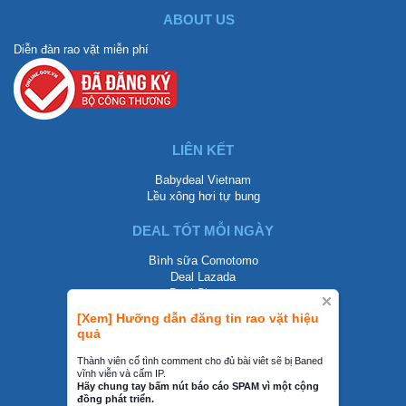
ABOUT US
Diễn đàn rao vặt miễn phí
LIÊN KẾT
Babydeal Vietnam
Lều xông hơi tự bung
DEAL TỐT MỖI NGÀY
Bình sữa Comotomo
Deal Lazada
Deal Shopee
[Xem] Hưỡng dẫn đăng tin rao vặt hiệu
LIÊN HỆ
quả
0858002468
Thành viên cố tình comment cho đủ bài viêt sẽ bị Baned
vĩnh viễn và cấm IP.
contact@mraovat.vn
Hãy chung tay bấm nút báo cáo SPAM vì một cộng
đồng phát triển.
mraovat.vn