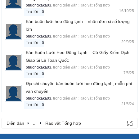
phuongkaka03
, trong diễn đàn:
Rao vặt Tổng hợp
16/10/25
Trả lời:
0
Bán buôn lưỡi heo đông lạnh – nhận đơn sỉ số lượng
lớn
phuongkaka03
, trong diễn đàn:
Rao vặt Tổng hợp
29/9/25
Trả lời:
0
Bán Buôn Lưỡi Heo Đông Lạnh – Có Giấy Kiểm Dịch,
Giao Sỉ Lẻ Toàn Quốc
phuongkaka03
, trong diễn đàn:
Rao vặt Tổng hợp
7/6/25
Trả lời:
0
Địa chỉ chuyên bán buôn lưỡi heo đông lạnh, miễn phí
vận chuyển
phuongkaka03
, trong diễn đàn:
Rao vặt Tổng hợp
21/6/24
Trả lời:
0
Diễn đàn
...
Rao vặt Tổng hợp