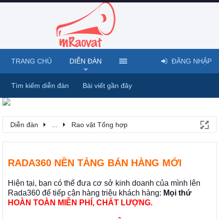
TRANG CHỦ
DIỄN ĐÀN
ĐĂNG NHẬP
Tìm kiếm diễn đàn
Bài viết gần đây
Diễn đàn
...
Rao vặt Tổng hợp
RADA360 NỀN TẢNG BÁN HÀNG MỚI
Hiện tại, bạn có thể đưa cơ sở kinh doanh của mình lên
Rada360 để tiếp cận hàng triệu khách hàng:
Mọi thứ
HOÀN TOÀN MIỄN PHÍ, CHẤT LƯỢNG.