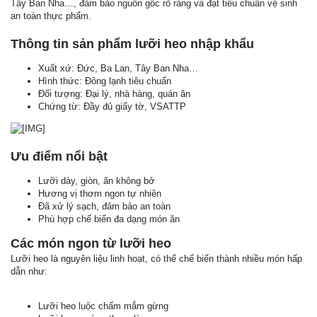
Tây Ban Nha…, đảm bảo nguồn gốc rõ ràng và đạt tiêu chuẩn vệ sinh
an toàn thực phẩm.
Thông tin sản phẩm lưỡi heo nhập khẩu
Xuất xứ: Đức, Ba Lan, Tây Ban Nha…
Hình thức: Đông lạnh tiêu chuẩn
Đối tượng: Đại lý, nhà hàng, quán ăn
Chứng từ: Đầy đủ giấy tờ, VSATTP
Ưu điểm nổi bật
Lưỡi dày, giòn, ăn không bở
Hương vị thơm ngon tự nhiên
Đã xử lý sạch, đảm bảo an toàn
Phù hợp chế biến đa dạng món ăn
Các món ngon từ lưỡi heo
Lưỡi heo là nguyên liệu linh hoạt, có thể chế biến thành nhiều món hấp
dẫn như:
Lưỡi heo luộc chấm mắm gừng