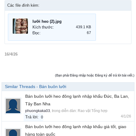
Các file đính kèm:
lưỡi heo (2).jpg
Kích thước:
439.1 KB
Đọc:
67
16/4/26
(Bạn phải Đăng nhập hoặc Đăng ký để trả lời bài viết.)
Similar Threads - Bán buôn lưỡi
Bán buôn lưỡi heo đông lạnh nhập khẩu Đức, Ba Lan,
Tây Ban Nha
phuongkaka03
, trong diễn đàn:
Rao vặt Tổng hợp
4/1/26
Trả lời:
0
Bán buôn lưỡi heo đông lạnh nhập khẩu giá tốt, giao
hàng toàn quốc