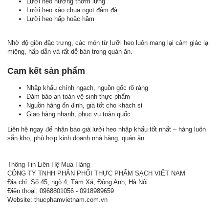
Lưỡi heo nướng thơm lừng
Lưỡi heo xào chua ngọt đậm đà
Lưỡi heo hấp hoặc hầm
Nhờ độ giòn đặc trưng, các món từ lưỡi heo luôn mang lại cảm giác lạ
miệng, hấp dẫn và rất dễ bán trong quán ăn.
Cam kết sản phẩm
Nhập khẩu chính ngạch, nguồn gốc rõ ràng
Đảm bảo an toàn vệ sinh thực phẩm
Nguồn hàng ổn định, giá tốt cho khách sỉ
Giao hàng nhanh, phục vụ toàn quốc
Liên hệ ngay để nhận báo giá lưỡi heo nhập khẩu tốt nhất – hàng luôn
sẵn kho, phù hợp kinh doanh nhà hàng, quán ăn.
Thông Tin Liên Hệ Mua Hàng
CÔNG TY TNHH PHÂN PHỐI THỰC PHẨM SẠCH VIỆT NAM
Địa chỉ: Số 45, ngõ 4, Tàm Xá, Đông Anh, Hà Nội
Điện thoại: 0968801056 - 0918989659
Website: thucphamvietnam.com.vn