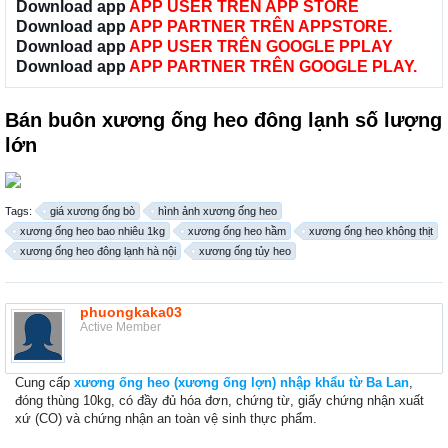
Download app
APP USER TRÊN APP STORE
Download app
APP PARTNER TRÊN APPSTORE.
Download app
APP USER TRÊN GOOGLE PPLAY
Download app
APP PARTNER TRÊN GOOGLE PLAY.
Bán buôn xương ống heo đông lạnh số lượng
lớn
Tags:
giá xương ống bò
hình ảnh xương ống heo
xương ống heo bao nhiêu 1kg
xương ống heo hầm
xương ống heo không thịt
xương ống heo đông lạnh hà nội
xương ống tủy heo
phuongkaka03
Active Member
Cung cấp
xương ống heo (xương ống lợn) nhập khẩu từ Ba Lan
,
đóng thùng 10kg, có đầy đủ hóa đơn, chứng từ, giấy chứng nhận xuất
xứ (CO) và chứng nhận an toàn vệ sinh thực phẩm.