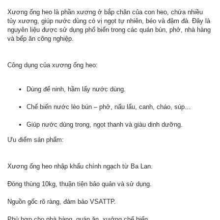
Xương ống heo là phần xương ở bắp chân của con heo, chứa nhiều
tủy xương, giúp nước dùng có vị ngọt tự nhiên, béo và đậm đà. Đây là
nguyên liệu được sử dụng phổ biến trong các quán bún, phở, nhà hàng
và bếp ăn công nghiệp.
Công dụng của xương ống heo:
Dùng để ninh, hầm lấy nước dùng.
Chế biến nước lèo bún – phở, nấu lẩu, canh, cháo, súp…
Giúp nước dùng trong, ngọt thanh và giàu dinh dưỡng.
Ưu điểm sản phẩm:
Xương ống heo nhập khẩu chính ngạch từ Ba Lan.
Đóng thùng 10kg, thuận tiện bảo quản và sử dụng.
Nguồn gốc rõ ràng, đảm bảo VSATTP.
Phù hợp cho nhà hàng, quán ăn, xưởng chế biến.