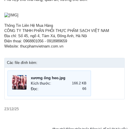
Thông Tin Liên Hệ Mua Hàng
CÔNG TY TNHH PHÂN PHỐI THỰC PHẨM SẠCH VIỆT NAM
Địa chỉ: Số 45, ngõ 4, Tàm Xá, Đông Anh, Hà Nội
Điện thoại: 0968801056 - 0918989659
Website: thucphamvietnam.com.vn
Các file đính kèm:
xương ống heo.jpg
Kích thước:
166.2 KB
Đọc:
66
23/12/25