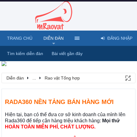
TRANG CHỦ
DIỄN ĐÀN
ĐĂNG NHẬP
Tìm kiếm diễn đàn
Bài viết gần đây
Diễn đàn
...
Rao vặt Tổng hợp
RADA360 NỀN TẢNG BÁN HÀNG MỚI
Hiện tại, bạn có thể đưa cơ sở kinh doanh của mình lên
Rada360 để tiếp cận hàng triệu khách hàng:
Mọi thứ
HOÀN TOÀN MIỄN PHÍ, CHẤT LƯỢNG.