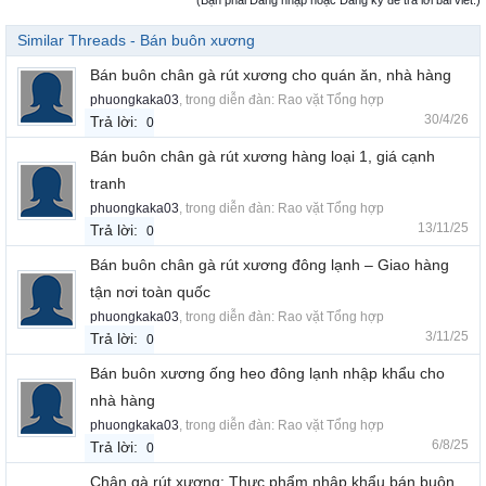
(Bạn phải Đăng nhập hoặc Đăng ký để trả lời bài viết.)
Similar Threads - Bán buôn xương
Bán buôn chân gà rút xương cho quán ăn, nhà hàng
phuongkaka03
, trong diễn đàn:
Rao vặt Tổng hợp
30/4/26
Trả lời:
0
Bán buôn chân gà rút xương hàng loại 1, giá cạnh
tranh
phuongkaka03
, trong diễn đàn:
Rao vặt Tổng hợp
13/11/25
Trả lời:
0
Bán buôn chân gà rút xương đông lạnh – Giao hàng
tận nơi toàn quốc
phuongkaka03
, trong diễn đàn:
Rao vặt Tổng hợp
3/11/25
Trả lời:
0
Bán buôn xương ống heo đông lạnh nhập khẩu cho
nhà hàng
phuongkaka03
, trong diễn đàn:
Rao vặt Tổng hợp
6/8/25
Trả lời:
0
Chân gà rút xương: Thực phẩm nhập khẩu bán buôn