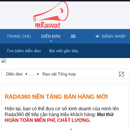
TRANG CHỦ
DIỄN ĐÀN
ĐĂNG NHẬP
Tìm kiếm diễn đàn
Bài viết gần đây
Diễn đàn
...
Rao vặt Tổng hợp
RADA360 NỀN TẢNG BÁN HÀNG MỚI
Hiện tại, bạn có thể đưa cơ sở kinh doanh của mình lên
Rada360 để tiếp cận hàng triệu khách hàng:
Mọi thứ
HOÀN TOÀN MIỄN PHÍ, CHẤT LƯỢNG.