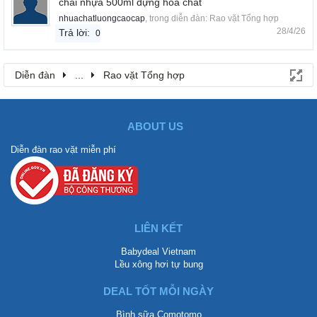
chai nhựa 500ml đựng hóa chất
nhuachatluongcaocap
, trong diễn đàn:
Rao vặt Tổng hợp
28/4/26
Trả lời:
0
Diễn đàn
...
Rao vặt Tổng hợp
ABOUT US
Diễn đàn rao vặt miễn phí
LIÊN KẾT
Babydeal Vietnam
Lều xông hơi tự bung
DEAL TỐT MỖI NGÀY
Bình sữa Comotomo