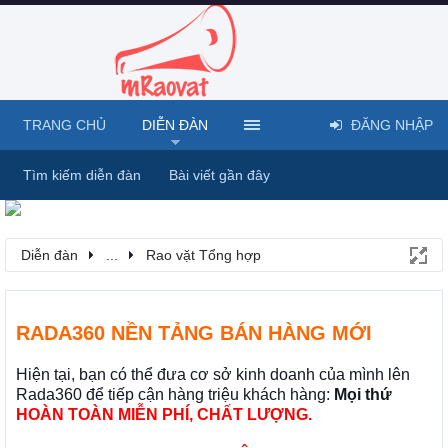
TRANG CHỦ
DIỄN ĐÀN
ĐĂNG NHẬP
Tìm kiếm diễn đàn
Bài viết gần đây
Diễn đàn
...
Rao vặt Tổng hợp
RADA360 NỀN TẢNG BÁN HÀNG MỚI
Hiện tại, bạn có thể đưa cơ sở kinh doanh của mình lên
Rada360 để tiếp cận hàng triệu khách hàng:
Mọi thứ
HOÀN TOÀN MIỄN PHÍ, CHẤT LƯỢNG.