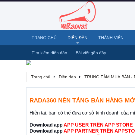
TRANG CHỦ
DIỄN ĐÀN
THÀNH VIÊN
Tìm kiếm diễn đàn
Bài viết gần đây
Trang chủ
Diễn đàn
TRUNG TÂM MUA BÁN - 
RADA360 NỀN TẢNG BÁN HÀNG MỚ
Hiện tại, bạn có thể đưa cơ sở kinh doanh của m
Download app
APP USER TRÊN APP STORE
Download app
APP PARTNER TRÊN APPSTO