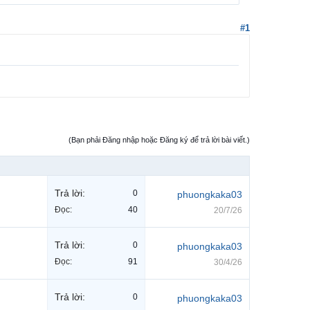
#1
(Bạn phải Đăng nhập hoặc Đăng ký để trả lời bài viết.)
Trả lời:
0
phuongkaka03
Đọc:
40
20/7/26
Trả lời:
0
phuongkaka03
Đọc:
91
30/4/26
Trả lời:
0
phuongkaka03