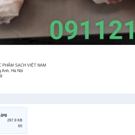
C PHẨM SẠCH VIỆT NAM
g Anh, Hà Nội
59
.jpg
287.8 KB
60