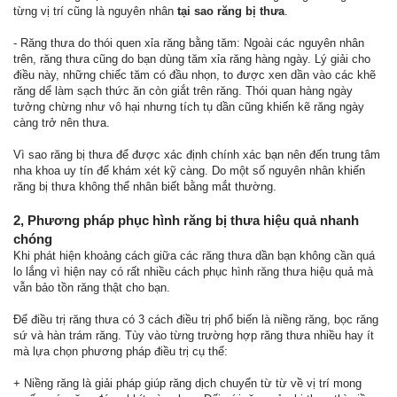
từng vị trí cũng là nguyên nhân
tại sao răng bị thưa
.
- Răng thưa do thói quen xỉa răng bằng tăm: Ngoài các nguyên nhân
trên, răng thưa cũng do bạn dùng tăm xỉa răng hàng ngày. Lý giải cho
điều này, những chiếc tăm có đầu nhọn, to được xen dần vào các khẽ
răng dể làm sạch thức ăn còn giắt trên răng. Thói quan hàng ngày
tưởng chừng như vô hại nhưng tích tụ dần cũng khiến kẽ răng ngày
càng trở nên thưa.
Vì sao răng bị thưa để được xác định chính xác bạn nên đến trung tâm
nha khoa uy tín để khám xét kỹ càng. Do một số nguyên nhân khiến
răng bị thưa không thể nhân biết bằng mắt thường.
2, Phương pháp phục hình răng bị thưa hiệu quả nhanh
chóng
Khi phát hiện khoảng cách giữa các răng thưa dần bạn không cần quá
lo lắng vì hiện nay có rất nhiều cách phục hình răng thưa hiệu quả mà
vẫn bảo tồn răng thật cho bạn.
Để điều trị răng thưa có 3 cách điều trị phổ biến là niềng răng, bọc răng
sứ và hàn trám răng. Tùy vào từng trường hợp răng thưa nhiều hay ít
mà lựa chọn phương pháp điều trị cụ thể:
+ Niềng răng là giải pháp giúp răng dịch chuyển từ từ về vị trí mong