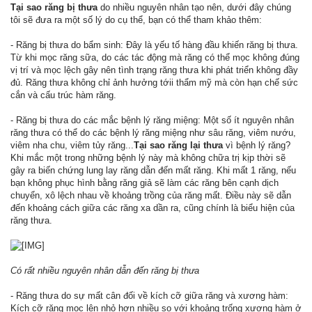
Tại sao răng bị thưa
do nhiều nguyên nhân tạo nên, dưới đây chúng
tôi sẽ đưa ra một số lý do cụ thể, bạn có thể tham khảo thêm:
- Răng bị thưa do bẩm sinh: Đây là yếu tố hàng đầu khiến răng bị thưa.
Từ khi mọc răng sữa, do các tác động mà răng có thể mọc không đúng
vị trí và mọc lệch gây nên tình trạng răng thưa khi phát triển không đầy
đủ. Răng thưa không chỉ ảnh hưởng tớii thẩm mỹ mà còn hạn chế sức
cắn và cấu trúc hàm răng.
- Răng bị thưa do các mắc bệnh lý răng miệng: Một số ít nguyên nhân
răng thưa có thể do các bệnh lý răng miệng như sâu răng, viêm nướu,
viêm nha chu, viêm tủy răng...
Tại sao răng lại thưa
vì bệnh lý răng?
Khi mắc một trong những bệnh lý này mà không chữa trị kịp thời sẽ
gây ra biến chứng lung lay răng dẫn đến mất răng. Khi mất 1 răng, nếu
bạn không phục hình bằng răng giả sẽ làm các răng bên cạnh dịch
chuyển, xô lệch nhau về khoảng trồng của răng mất. Điều này sẽ dẫn
đến khoảng cách giữa các răng xa dần ra, cũng chính là biểu hiện của
răng thưa.
Có rất nhiều nguyên nhân dẫn đến răng bị thưa
- Răng thưa do sự mất cân đối về kích cỡ giữa răng và xương hàm:
Kích cỡ răng mọc lên nhỏ hơn nhiều so với khoảng trống xương hàm ở