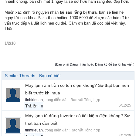
nhanh chóng, bạn chỉ mất 1 ngày là sẽ sở hữu hàm răng đều đẹp hơn.
Muốn xác định rõ nguyên nhân
tại sao răng bị thưa
, bạn sẽ liên hệ
ngay tới nha khoa Paris theo hotlien 1900.6900 để được các bác sĩ tư
vấn trực tiếp và đặt lịch hẹn cụ thể. Cảm ơn bạn đã đọc bài viết này.
Thân!
1/2/18
(Bạn phải Đăng nhập hoặc Đăng ký để trả lời bài viết.)
Similar Threads - Bạn có biết
Máy lạnh âm trần có tốn điện không? Sự thật bạn nên
biết trước khi mua
tinhtrieuan
, trong diễn đàn:
Rao vặt Tổng hợp
6/12/25
Trả lời:
0
Máy lạnh tủ đứng Inverter có tiết kiệm điện không? Sự
thật bạn cần biết
tinhtrieuan
, trong diễn đàn:
Rao vặt Tổng hợp
4/12/25