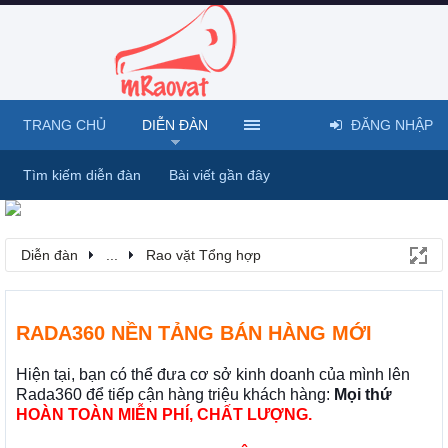
TRANG CHỦ
DIỄN ĐÀN
ĐĂNG NHẬP
Tìm kiếm diễn đàn
Bài viết gần đây
Diễn đàn
...
Rao vặt Tổng hợp
RADA360 NỀN TẢNG BÁN HÀNG MỚI
Hiện tại, bạn có thể đưa cơ sở kinh doanh của mình lên
Rada360 để tiếp cận hàng triệu khách hàng:
Mọi thứ
HOÀN TOÀN MIỄN PHÍ, CHẤT LƯỢNG.