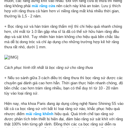
muốn, các răng đứng khít vào nhau. Đối với răng cửa bị thưa thì niềng
răng không phải
mài răng cửa
nên cách này khá an toàn. Lưu ý thích
hợp với răng thưa cả hàm hơn vì niềng răng mất khá nhiều thời gian,
thường là 1,5 - 2 năm.
+ Bọc răng sứ và hàn trám răng thẩm mỹ thì chi hiệu quả nhanh chóng
hơn, chỉ mất từ 1-3 lần gặp nha sĩ là đã có thể sở hữu hàm răng đều
đẹp và sát khít. Tuy nhiên hàn trám không cho hiệu quả bền chắc lâu
mà dễ bị dong tróc và chỉ áp dụng cho những trường hợp kẽ hở răng
thưa rất nhỏ, dưới 1 mm.
Cách phục hình tốt nhất là bọc răng sứ cho răng thưa
+ Nếu so sánh giữa 3 cách điều trị răng thưa thì bọc răng sứ được các
chuyên gai đánh giá cao hơn hẳn. Thời gian thực hiện nhanh chóng, độ
bền chắc cao hơn trám răng nhiều, bạn có thể duy trì từ 10 - 20 năm
tùy vào loại răng sứ.
Hiện nay, nha khoa Paris đang áp dụng công nghệ Nano Shining 5S vào
tất cả ca bọc răng sứ với bất kì loại răng sứ nào, khắc phục hiệu quả
nhược điểm
mài răng khểnh
hiệu quả. Quá trình chế tạo răng sứ
được phân tích trên thiết bị hiện đại, đảm bảo răng sứ sát khít với răng
thật 100% trên từng gỡ rãnh. Đồng thời các ca bọc răng sứ diễn ra