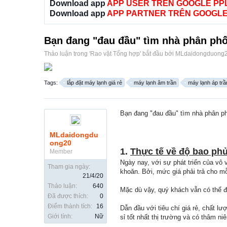
Download app
APP USER TRÊN GOOGLE PP
Download app
APP PARTNER TRÊN GOOGLE
Bạn đang "đau đầu" tìm nhà phân phố
Thảo luận trong '
Rao vặt Tổng hợp
' bắt đầu bởi
MLdaidongduong
Tags:
lắp đặt máy lạnh giá rẻ
máy lạnh âm trần
máy lạnh áp trầ
Bạn đang "đau đầu" tìm nhà phân ph
MLdaidongdu
ong20
1.
Thực tế về độ bao phủ
Member
Ngày nay, với sự phát triển của vô v
Tham gia ngày:
khoăn. Bởi, mức giá phải trả cho m
21/4/20
Thảo luận:
640
Mặc dù vậy, quý khách vẫn có thể đư
Đã được thích:
0
Điểm thành tích:
16
Dẫn đầu với tiêu chí giá rẻ, chất l
Giới tính:
Nữ
sỉ tốt nhất thị trường và có thâm n