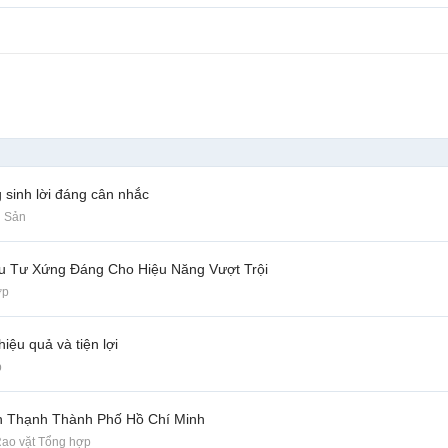
 sinh lời đáng cân nhắc
g Sản
u Tư Xứng Đáng Cho Hiệu Năng Vượt Trội
ợp
iệu quả và tiện lợi
p
nh Thạnh Thành Phố Hồ Chí Minh
ao vặt Tổng hợp