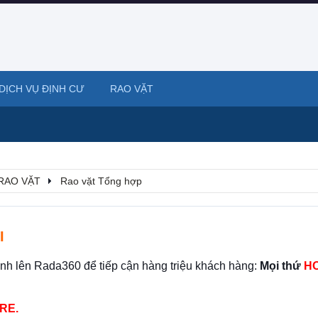
DỊCH VỤ ĐỊNH CƯ
RAO VẶT
RAO VẶT
Rao vặt Tổng hợp
I
ình lên Rada360 để tiếp cận hàng triệu khách hàng:
Mọi thứ
HO
RE.