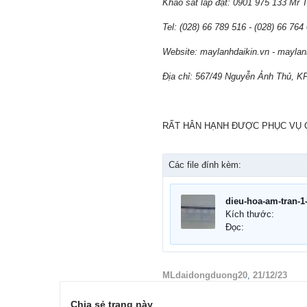
Khảo sát lắp đặt: 0901 975 133 Mr 
Tel: (028) 66 789 516 - (028) 66 764
Website: maylanhdaikin.vn - mayla
Địa chỉ: 567/49 Nguyễn Ảnh Thủ, K
RẤT HÂN HẠNH ĐƯỢC PHỤC VỤ 
Các file đính kèm:
Kích thước:
Đọc:
MLdaidongduong20
,
21/12/23
Chia sẻ trang này