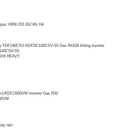
 qua: 0909.333.162 Ms Hà
vy FDF140CSV-S5/FDC140CSV-S5 Gas R410A không inverter
140CSV-S5
ISHI HEAVY
V1/RZFC60DVM Inverter Gas R32
0DVM
máy nén