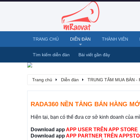
TRANG CHỦ
DIỄN ĐÀN
THÀNH VIÊN
Tìm kiếm diễn đàn
Bài viết gần đây
Trang chủ
Diễn đàn
TRUNG TÂM MUA BÁN - 
RADA360 NỀN TẢNG BÁN HÀNG MỚ
Hiện tại, bạn có thể đưa cơ sở kinh doanh của m
Download app
APP USER TRÊN APP STORE
Download app
APP PARTNER TRÊN APPSTO