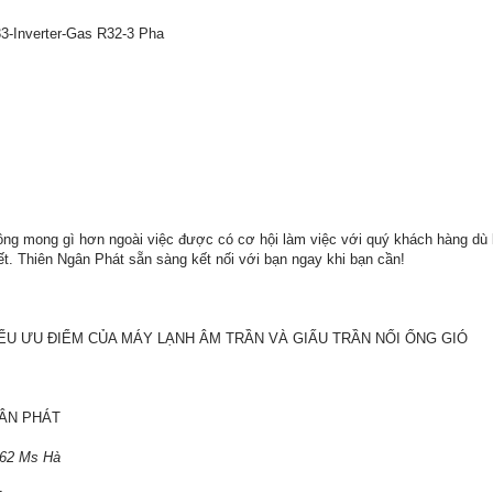
-Inverter-Gas R32-3 Pha
hông mong gì hơn ngoài việc được có cơ hội làm việc với quý khách hàng dù 
iết. Thiên Ngân Phát sẵn sàng kết nối với bạn ngay khi bạn cần!
ỂU ƯU ĐIỂM CỦA MÁY LẠNH ÂM TRẦN VÀ GIẤU TRẦN NỐI ỐNG GIÓ
GÂN PHÁT
 162 Ms Hà