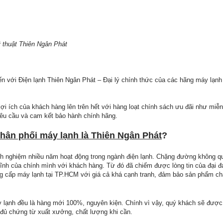
 thuật Thiên Ngân Phát
ến với Điện lạnh Thiên Ngân Phát – Đại lý chính thức của các hãng máy lạnh
lợi ích của khách hàng lên trên hết với hàng loạt chính sách ưu đãi như miễ
yêu cầu và cam kết bảo hành chính hãng.
hân phối máy lạnh là Thiên Ngân Phát
?
inh nghiệm nhiều năm hoạt động trong ngành điện lạnh. Chặng đường không 
ĩnh của chính mình với khách hàng. Từ đó đã chiếm được lòng tin của đại đ
cung cấp máy lạnh tại TP.HCM với giá cả khá cạnh tranh, đảm bảo sản phẩm ch
y lạnh đều là hàng mới 100%, nguyên kiện. Chính vì vậy, quý khách sẽ được
 đủ chứng từ xuất xưởng, chất lượng khi cần.