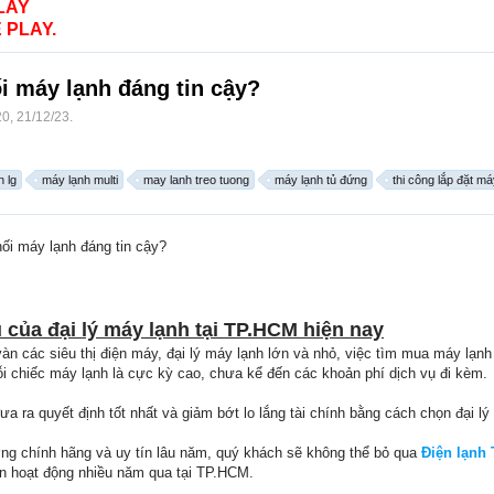
LAY
 PLAY.
i máy lạnh đáng tin cậy?
20
,
21/12/23
.
n lg
máy lạnh multi
may lanh treo tuong
máy lạnh tủ đứng
thi công lắp đặt má
ối máy lạnh đáng tin cậy?
 của đại lý máy lạnh tại TP.HCM hiện nay
àn các siêu thị điện máy, đại lý máy lạnh lớn và nhỏ, việc tìm mua máy lạnh 
ỗi chiếc máy lạnh là cực kỳ cao, chưa kể đến các khoản phí dịch vụ đi kèm.
a ra quyết định tốt nhất và giảm bớt lo lắng tài chính bằng cách chọn đại lý 
ượng chính hãng và uy tín lâu năm, quý khách sẽ không thể bỏ qua
Điện lạnh
iên hoạt động nhiều năm qua tại TP.HCM.