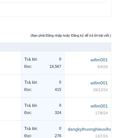
(Bạn phải Đăng nhập hoặc Đăng ký để trả lời bài viết.)
Trả lời:
0
wifim001
Đọc:
16,567
5/4/26
Trả lời:
0
wifim001
Đọc:
415
28/12/24
Trả lời:
0
wifim001
Đọc:
324
17/8/24
Trả lời:
0
dangkythuonghieuvihaco
Đọc:
276
13/7/24