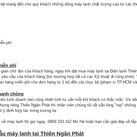
át mang đến cho quý khách những dòng máy lạnh chất lượng cao từ các thươ
iễn phí
iễn phí
ian chờ đợi của khách hàng, ngay khi đặt mua máy lạnh tại Điện lạnh Thiên 
 yêu cầu của khách hàng (trừ trường hợp tất cả các Kỹ thuật đi công trình).
giao hàng miễn phí cho đơn hàng từ 1 bộ đến vài chục bộ (phạm vi TP.HCM và 
nhanh chóng
iên kinh doanh nào cũng nhiệt tình tư vấn mỗi khi khách có thắc mắc. Và nếu
hưng riêng Thiên Ngân Phát thì nhân viên chúng tôi rất sẵn lòng "rep" nhữn
 ý định hợp tác trong tương lai.
về máy lạnh thì gọi ngay: 0909.333.162 Ms Hà hoặc bạn cần giải đáp về lắp đ
ẫu máy lạnh tại Thiên Ngân Phát