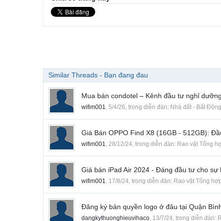
Similar Threads - Bạn đang đau
Mua bán condotel – Kênh đầu tư nghỉ dưỡng
wifim001
,
5/4/26
, trong diễn đàn:
Nhà đất - Bất Độn
Giá Bán OPPO Find X8 (16GB - 512GB): Đầ
wifim001
,
28/12/24
, trong diễn đàn:
Rao vặt Tổng h
Giá bán iPad Air 2024 - Đáng đầu tư cho sự h
wifim001
,
17/8/24
, trong diễn đàn:
Rao vặt Tổng hợ
Đăng ký bản quyền logo ở đâu tại Quận Bì
dangkythuonghieuvihaco
,
13/7/24
, trong diễn đàn:
R