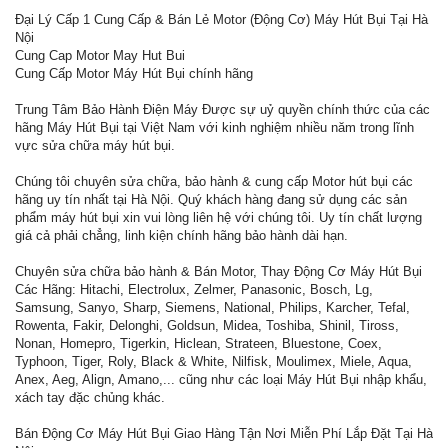
Đại Lý Cấp 1 Cung Cấp & Bán Lẻ Motor (Động Cơ) Máy Hút Bụi Tại Hà
Nội
Cung Cap Motor May Hut Bui
Cung Cấp Motor Máy Hút Bụi chính hãng
Trung Tâm Bảo Hành Điện Máy Được sự uỷ quyền chính thức của các
hãng Máy Hút Bụi tại Việt Nam với kinh nghiệm nhiều năm trong lĩnh
vực sửa chữa máy hút bụi.
Chúng tôi chuyên sửa chữa, bảo hành & cung cấp Motor hút bụi các
hãng uy tín nhất tại Hà Nội. Quý khách hàng đang sử dụng các sản
phẩm máy hút bụi xin vui lòng liên hệ với chúng tôi. Uy tín chất lượng
giá cả phải chẳng, linh kiện chính hãng bảo hành dài hạn.
Chuyên sửa chữa bảo hành & Bán Motor, Thay Động Cơ Máy Hút Bụi
Các Hãng: Hitachi, Electrolux, Zelmer, Panasonic, Bosch, Lg,
Samsung, Sanyo, Sharp, Siemens, National, Philips, Karcher, Tefal,
Rowenta, Fakir, Delonghi, Goldsun, Midea, Toshiba, Shinil, Tiross,
Nonan, Homepro, Tigerkin, Hiclean, Strateen, Bluestone, Coex,
Typhoon, Tiger, Roly, Black & White, Nilfisk, Moulimex, Miele, Aqua,
Anex, Aeg, Align, Amano,... cũng như các loại Máy Hút Bụi nhập khẩu,
xách tay đặc chủng khác.
Bán Động Cơ Máy Hút Bụi Giao Hàng Tận Nơi Miễn Phí Lắp Đặt Tại Hà