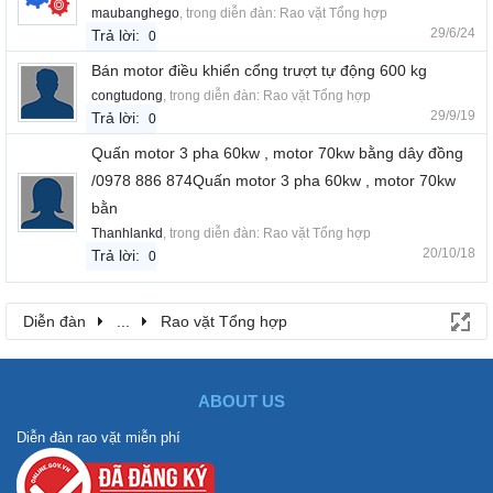
maubanghego
, trong diễn đàn:
Rao vặt Tổng hợp
29/6/24
Trả lời:
0
Bán motor điều khiển cổng trượt tự động 600 kg
congtudong
, trong diễn đàn:
Rao vặt Tổng hợp
29/9/19
Trả lời:
0
Quấn motor 3 pha 60kw , motor 70kw bằng dây đồng
/0978 886 874Quấn motor 3 pha 60kw , motor 70kw
bằn
Thanhlankd
, trong diễn đàn:
Rao vặt Tổng hợp
20/10/18
Trả lời:
0
Diễn đàn
...
Rao vặt Tổng hợp
ABOUT US
Diễn đàn rao vặt miễn phí