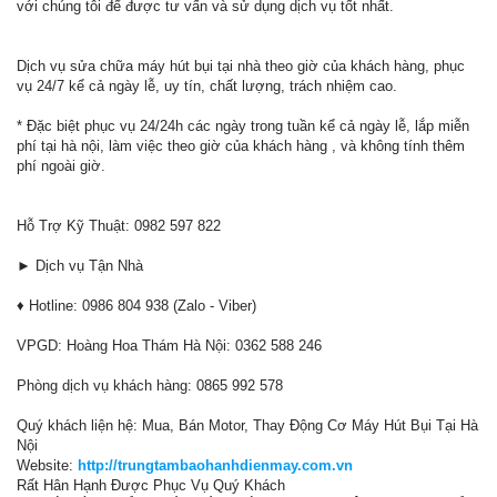
với chúng tôi để được tư vấn và sử dụng dịch vụ tốt nhất.
Dịch vụ sửa chữa máy hút bụi tại nhà theo giờ của khách hàng, phục
vụ 24/7 kể cả ngày lễ, uy tín, chất lượng, trách nhiệm cao.
* Đặc biệt phục vụ 24/24h các ngày trong tuần kể cả ngày lễ, lắp miễn
phí tại hà nội, làm việc theo giờ của khách hàng , và không tính thêm
phí ngoài giờ.
Hỗ Trợ Kỹ Thuật: 0982 597 822
► Dịch vụ Tận Nhà
♦ Hotline: 0986 804 938 (Zalo - Viber)
VPGD: Hoàng Hoa Thám Hà Nội: 0362 588 246
Phòng dịch vụ khách hàng: 0865 992 578
Quý khách liện hệ: Mua, Bán Motor, Thay Động Cơ Máy Hút Bụi Tại Hà
Nội
Website:
http://trungtambaohanhdienmay.com.vn
Rất Hân Hạnh Được Phục Vụ Quý Khách