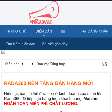
TRANG CHỦ
DIỄN ĐÀN
ĐĂNG NHẬP
Tìm kiếm diễn đàn
Bài viết gần đây
Diễn đàn
...
Rao vặt Tổng hợp
RADA360 NỀN TẢNG BÁN HÀNG MỚI
Hiện tại, bạn có thể đưa cơ sở kinh doanh của mình lên
Rada360 để tiếp cận hàng triệu khách hàng:
Mọi thứ
HOÀN TOÀN MIỄN PHÍ, CHẤT LƯỢNG.