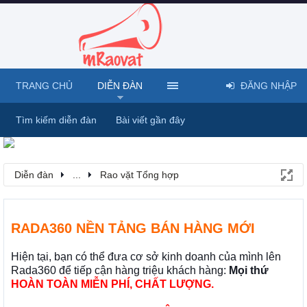
TRANG CHỦ
DIỄN ĐÀN
ĐĂNG NHẬP
Tìm kiếm diễn đàn
Bài viết gần đây
Diễn đàn
...
Rao vặt Tổng hợp
RADA360 NỀN TẢNG BÁN HÀNG MỚI
Hiện tại, bạn có thể đưa cơ sở kinh doanh của mình lên
Rada360 để tiếp cận hàng triệu khách hàng:
Mọi thứ
HOÀN TOÀN MIỄN PHÍ, CHẤT LƯỢNG.