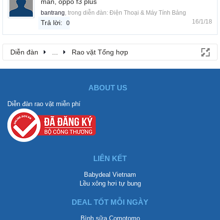
màn, oppo f3 plus
bantrang
, trong diễn đàn:
Điện Thoại & Máy Tính Bảng
16/1/18
Trả lời:
0
Diễn đàn
...
Rao vặt Tổng hợp
ABOUT US
Diễn đàn rao vặt miễn phí
LIÊN KẾT
Babydeal Vietnam
Lều xông hơi tự bung
DEAL TỐT MỖI NGÀY
Bình sữa Comotomo