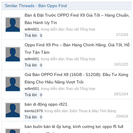
Similar Threads - Bán Oppo Find
Bán & Đặt Trước OPPO Find X9 Giá Tốt – Hàng Chuẩn,
Bảo Hành Uy Tín
wifim001
, trong diễn đàn:
Rao vặt Tổng hợp
27/2/26
Trả lời:
0
Oppo Find X9 Pro – Bán Hàng Chính Hãng, Giá Tốt, Hỗ
Trợ Tận Tâm
wifim001
, trong diễn đàn:
Rao vặt Tổng hợp
19/12/25
Trả lời:
0
Giá Bán OPPO Find X8 (16GB - 512GB): Đầu Tư Xứng
Đáng Cho Hiệu Năng Vượt Trội
wifim001
, trong diễn đàn:
Rao vặt Tổng hợp
28/12/24
Trả lời:
0
bán di động oppo r821
kienta1979
, trong diễn đàn:
Điện Thoại & Máy Tính Bảng
20/4/18
Trả lời:
0
bán buôn bán lẻ ốp lưng, kính cường lực oppo f5 full