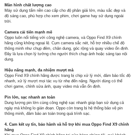
Màn hình chất lượng cao
Máy sử dụng tấm nền cao cấp cho độ phân giải lớn, màu sắc đẹp và
độ sáng cao, phù hợp cho xem phim, chơi game hay sử dụng ngoài
trời.
Camera cải tiến mạnh mẽ
Oppo luôn nổi tiếng với công nghệ camera, và Oppo Find X9 chính
hãng cũng không ngoại lệ. Cụm camera sắc nét, hỗ trợ nhiều chế độ
thông minh như chụp đêm, chân dung, góc rộng và quay video ổn định.
Đây là lựa chọn lý tưởng cho người thích chụp ảnh hoặc sáng tạo nội
dung.
Hiệu năng mạnh, đa nhiệm mượt mà
Oppo Find X9 chính hãng được trang bị chip xử lý mới, đảm bảo tốc độ
nhanh, xử lý mượt mọi tác vụ từ nhẹ đến nặng. Người dùng có thể
chơi game, chỉnh sửa ảnh, quay video mà vẫn ổn định.
Pin lớn, sạc nhanh an toàn
Dung lượng pin lớn cùng công nghệ sạc nhanh giúp bạn sử dụng cả
ngày mà không lo gián đoạn. Oppo còn trang bị hệ thống bảo vệ pin
thông minh, đảm bảo an toàn trong quá trình sạc.
4. Cam kết uy tín, bảo hành và hỗ trợ khi mua Oppo Find X9 chính
hãng