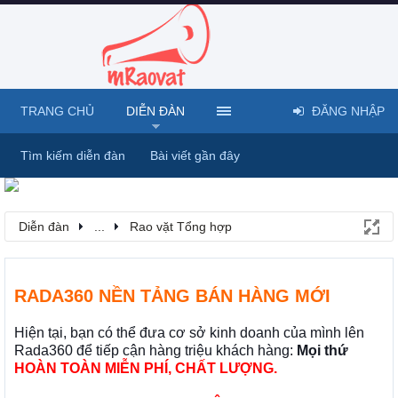
TRANG CHỦ
DIỄN ĐÀN
ĐĂNG NHẬP
Tìm kiếm diễn đàn
Bài viết gần đây
Diễn đàn
...
Rao vặt Tổng hợp
RADA360 NỀN TẢNG BÁN HÀNG MỚI
Hiện tại, bạn có thể đưa cơ sở kinh doanh của mình lên
Rada360 để tiếp cận hàng triệu khách hàng:
Mọi thứ
HOÀN TOÀN MIỄN PHÍ, CHẤT LƯỢNG.