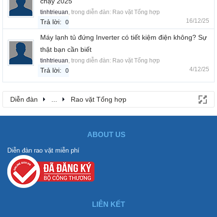
chạy 2025
tinhtrieuan
, trong diễn đàn:
Rao vặt Tổng hợp
16/12/25
Trả lời:
0
Máy lạnh tủ đứng Inverter có tiết kiệm điện không? Sự
thật bạn cần biết
tinhtrieuan
, trong diễn đàn:
Rao vặt Tổng hợp
4/12/25
Trả lời:
0
Diễn đàn
...
Rao vặt Tổng hợp
ABOUT US
Diễn đàn rao vặt miễn phí
LIÊN KẾT