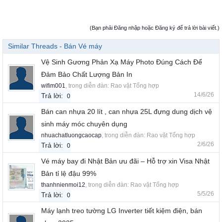
(Bạn phải Đăng nhập hoặc Đăng ký để trả lời bài viết.)
Similar Threads - Bán Vé máy
Vệ Sinh Gương Phản Xạ Máy Photo Đúng Cách Để
Đảm Bảo Chất Lượng Bản In
wifim001
, trong diễn đàn:
Rao vặt Tổng hợp
14/6/26
Trả lời:
0
Bán can nhựa 20 lít , can nhựa 25L đựng dung dịch vệ
sinh máy móc chuyên dụng
nhuachatluongcaocap
, trong diễn đàn:
Rao vặt Tổng hợp
2/6/26
Trả lời:
0
Vé máy bay đi Nhật Bản ưu đãi – Hỗ trợ xin Visa Nhật
Bản tỉ lệ đậu 99%
thanhnienmoi12
, trong diễn đàn:
Rao vặt Tổng hợp
5/5/26
Trả lời:
0
Máy lạnh treo tường LG Inverter tiết kiệm điện, bán