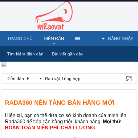
TRANG CHỦ
DIỄN ĐÀN
ĐĂNG NHẬP
Tìm kiếm diễn đàn
Bài viết gần đây
Diễn đàn
...
Rao vặt Tổng hợp
RADA360 NỀN TẢNG BÁN HÀNG MỚI
Hiện tại, bạn có thể đưa cơ sở kinh doanh của mình lên
Rada360 để tiếp cận hàng triệu khách hàng:
Mọi thứ
HOÀN TOÀN MIỄN PHÍ, CHẤT LƯỢNG.