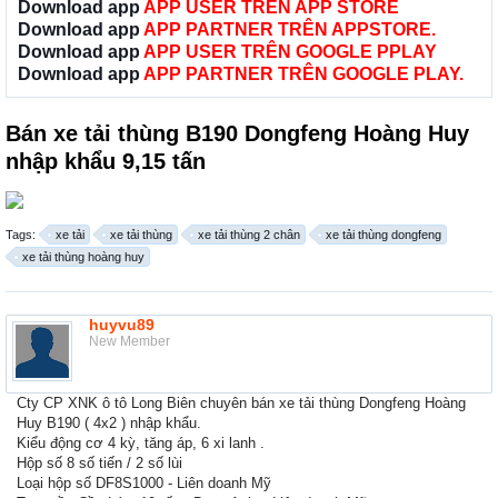
Download app
APP USER TRÊN APP STORE
Download app
APP PARTNER TRÊN APPSTORE.
Download app
APP USER TRÊN GOOGLE PPLAY
Download app
APP PARTNER TRÊN GOOGLE PLAY.
Bán xe tải thùng B190 Dongfeng Hoàng Huy
nhập khẩu 9,15 tấn
Tags:
xe tải
xe tải thùng
xe tải thùng 2 chân
xe tải thùng dongfeng
xe tải thùng hoàng huy
huyvu89
New Member
Cty CP XNK ô tô Long Biên chuyên bán xe tải thùng Dongfeng Hoàng
Huy B190 ( 4x2 ) nhập khẩu.
Kiểu động cơ 4 kỳ, tăng áp, 6 xi lanh .
Hộp số 8 số tiến / 2 số lùi
Loại hộp số DF8S1000 - Liên doanh Mỹ