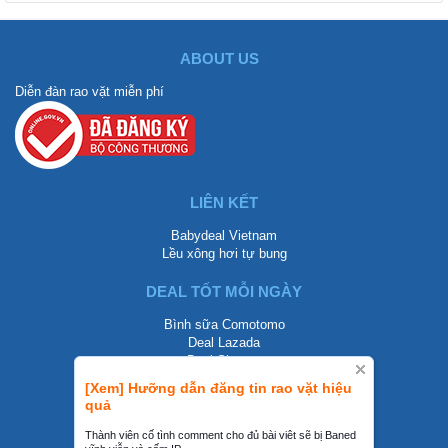
ABOUT US
Diễn đàn rao vặt miễn phí
LIÊN KẾT
Babydeal Vietnam
Lều xông hơi tự bung
DEAL TỐT MỖI NGÀY
Bình sữa Comotomo
Deal Lazada
Deal Shopee
[Xem] Hưỡng dẫn đăng tin rao vặt hiệu
LIÊN HỆ
quả
0858002468
Thành viên cố tình comment cho đủ bài viêt sẽ bị Baned