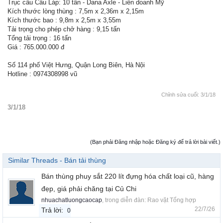
Trục cầu Cầu Láp: 10 tấn - Dana Axle - Liên doanh Mỹ
Kích thước lòng thùng : 7,5m x 2,36m x 2,15m
Kích thước bao : 9,8m x 2,5m x 3,55m
Tải trọng cho phép chở hàng : 9,15 tấn
Tổng tải trọng : 16 tấn
Giá : 765.000.000 đ
Số 114 phố Việt Hưng, Quận Long Biên, Hà Nội
Hotline : 0974308998 vũ
Chỉnh sửa cuối:
3/1/18
3/1/18
(Bạn phải Đăng nhập hoặc Đăng ký để trả lời bài viết.)
Similar Threads - Bán tải thùng
Bán thùng phuy sắt 220 lít đựng hóa chất loại cũ, hàng
đẹp, giá phải chăng tại Củ Chi
nhuachatluongcaocap
, trong diễn đàn:
Rao vặt Tổng hợp
22/7/26
Trả lời:
0