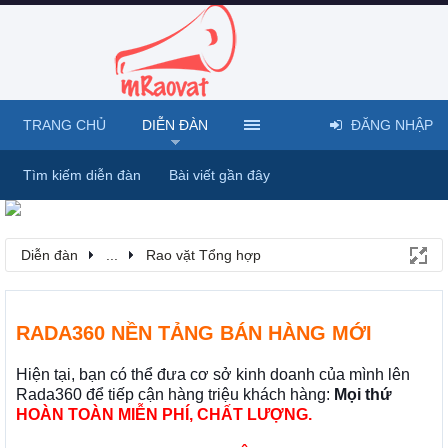
TRANG CHỦ
DIỄN ĐÀN
ĐĂNG NHẬP
Tìm kiếm diễn đàn
Bài viết gần đây
Diễn đàn
...
Rao vặt Tổng hợp
RADA360 NỀN TẢNG BÁN HÀNG MỚI
Hiện tại, bạn có thể đưa cơ sở kinh doanh của mình lên
Rada360 để tiếp cận hàng triệu khách hàng:
Mọi thứ
HOÀN TOÀN MIỄN PHÍ, CHẤT LƯỢNG.