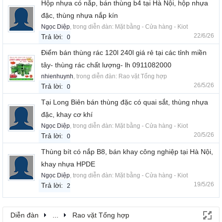
Hộp nhựa có nắp, bán thùng b4 tại Hà Nội, hộp nhựa
đặc, thùng nhựa nắp kín
Ngọc Diệp
, trong diễn đàn:
Mặt bằng - Cửa hàng - Kiot
22/6/26
Trả lời:
0
Điểm bán thùng rác 120l 240l giá rẻ tại các tỉnh miền
tây- thùng rác chất lượng- lh 0911082000
nhienhuynh
, trong diễn đàn:
Rao vặt Tổng hợp
26/5/26
Trả lời:
0
Tại Long Biên bán thùng đặc có quai sắt, thùng nhựa
đặc, khay cơ khí
Ngọc Diệp
, trong diễn đàn:
Mặt bằng - Cửa hàng - Kiot
20/5/26
Trả lời:
0
Thùng bít có nắp B8, bán khay công nghiệp tại Hà Nội,
khay nhựa HPDE
Ngọc Diệp
, trong diễn đàn:
Mặt bằng - Cửa hàng - Kiot
19/5/26
Trả lời:
2
Diễn đàn
...
Rao vặt Tổng hợp