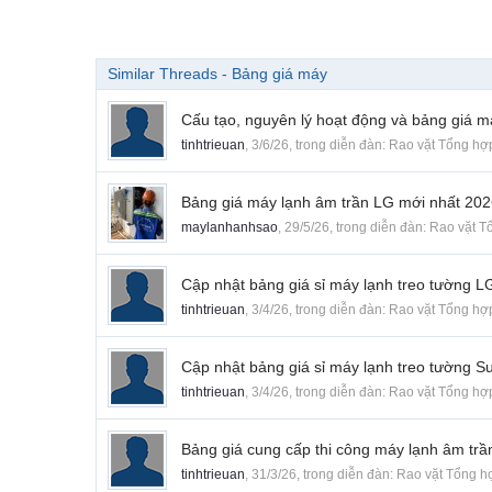
Similar Threads - Bảng giá máy
Cấu tạo, nguyên lý hoạt động và bảng giá m
tinhtrieuan
,
3/6/26
, trong diễn đàn:
Rao vặt Tổng hợ
Bảng giá máy lạnh âm trần LG mới nhất 20
maylanhanhsao
,
29/5/26
, trong diễn đàn:
Rao vặt T
Cập nhật bảng giá sỉ máy lạnh treo tường L
tinhtrieuan
,
3/4/26
, trong diễn đàn:
Rao vặt Tổng hợ
Cập nhật bảng giá sỉ máy lạnh treo tường S
tinhtrieuan
,
3/4/26
, trong diễn đàn:
Rao vặt Tổng hợ
Bảng giá cung cấp thi công máy lạnh âm trần
tinhtrieuan
,
31/3/26
, trong diễn đàn:
Rao vặt Tổng h