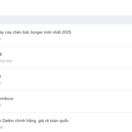
áy rửa chén bát Junger mới nhất 2025
p
26
ổng hợp
G
p
umikura
p
 Daikin chính hãng, giá rẻ toàn quốc
ợp