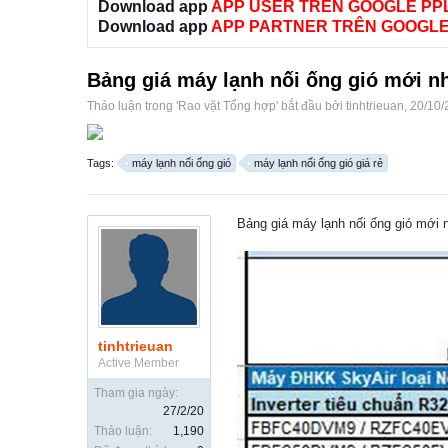
Download app
APP USER TRÊN GOOGLE PP
Download app
APP PARTNER TRÊN GOOGLE
Bảng giá máy lạnh nối ống gió mới n
Thảo luận trong '
Rao vặt Tổng hợp
' bắt đầu bởi
tinhtrieuan
,
20/10/
Tags:
máy lạnh nối ống gió
máy lạnh nối ống gió giá rẻ
Bảng giá máy lạnh nối ống gió mới 
tinhtrieuan
Active Member
Tham gia ngày:
27/2/20
Thảo luận:
1,190