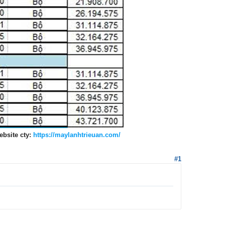
ebsite cty:
https://maylanhtrieuan.com/
#1