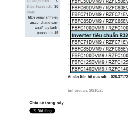
Đã được thích:
0
Điểm thành tích:
36
Web:
https://maylanhtrieu
an.com/hang-san-
xuat/may-lanh-
panasonic-45
Ai cần liên hệ qua sđt:
- 028.3717
tinhtrieuan
,
20/10/25
Chia sẻ trang này