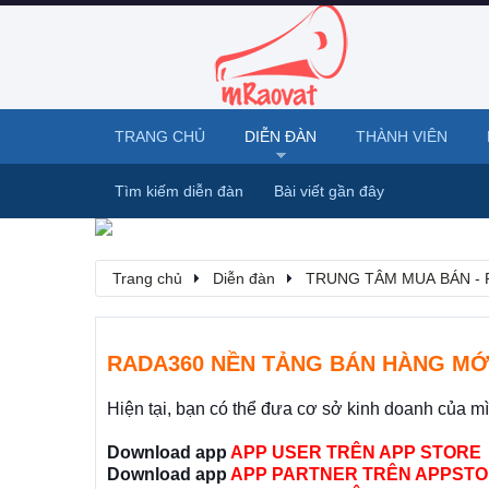
TRANG CHỦ
DIỄN ĐÀN
THÀNH VIÊN
Tìm kiếm diễn đàn
Bài viết gần đây
Trang chủ
Diễn đàn
TRUNG TÂM MUA BÁN - 
RADA360 NỀN TẢNG BÁN HÀNG MỚ
Hiện tại, bạn có thể đưa cơ sở kinh doanh của m
Download app
APP USER TRÊN APP STORE
Download app
APP PARTNER TRÊN APPSTO