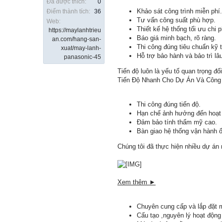
Đã được thích:
0
Khảo sát công trình miễn phí.
Điểm thành tích:
36
Tư vấn công suất phù hợp.
Web:
Thiết kế hệ thống tối ưu chi p
https://maylanhtrieu
Báo giá minh bạch, rõ ràng.
an.com/hang-san-
Thi công đúng tiêu chuẩn kỹ t
xuat/may-lanh-
Hỗ trợ bảo hành và bảo trì lâu
panasonic-45
Tiến độ luôn là yếu tố quan trọng đ
Tiến Độ Nhanh Cho Dự Án Và Công T
Thi công đúng tiến độ.
Hạn chế ảnh hưởng đến hoạt 
Đảm bảo tính thẩm mỹ cao.
Bàn giao hệ thống vận hành ổ
Chúng tôi đã thực hiện nhiều dự án
Xem thêm ►
Chuyên cung cấp và lắp đặt 
Cấu tạo ,nguyên lý hoạt động 