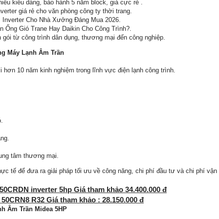
ều kiểu dáng, bảo hành 5 năm block, giá cực rẻ .
erter giá rẻ cho văn phòng công ty thời trang.
 Inverter Cho Nhà Xưởng Đáng Mua 2026.
n Ống Gió Trane Hay Daikin Cho Công Trình?.
n gói từ công trình dân dụng, thương mại đến công nghiệp.
ng Máy Lạnh Âm Trần
i hơn 10 năm kinh nghiệm trong lĩnh vực điện lạnh công trình.
ó.
àng.
ung tâm thương mại.
ực tế để đưa ra giải pháp tối ưu về công năng, chi phí đầu tư và chi phí vận 
50CRDN inverter 5hp Giá tham khảo 34.400.000 đ
 50CRN8 R32 Giá tham khảo : 28.150.000 đ
nh Âm Trần Midea 5HP