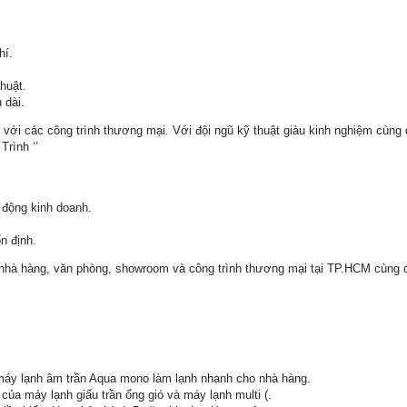
hí.
huật.
 dài.
ối với các công trình thương mại. Với đội ngũ kỹ thuật giàu kinh nghiệm cùng
rình ‘’
động kinh doanh.
n định.
 nhà hàng, văn phòng, showroom và công trình thương mại tại TP.HCM cùng c
máy lạnh âm trần Aqua mono làm lạnh nhanh cho nhà hàng.
của máy lạnh giấu trần ống gió và máy lạnh multi (.