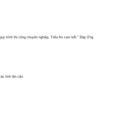
 quy trình thi công chuyên nghiệp, Triều An cam kết:’’ Đáp Ứng
ác tỉnh lân cận.