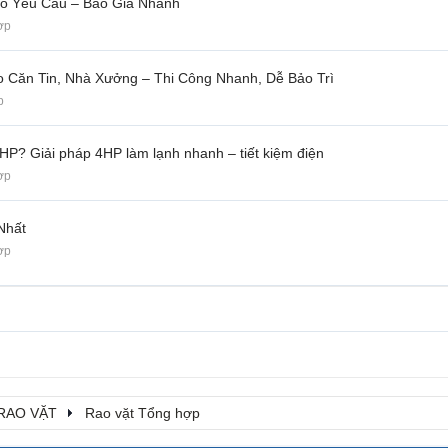
eo Yêu Cầu – Báo Giá Nhanh
ợp
 Căn Tin, Nhà Xưởng – Thi Công Nhanh, Dễ Bảo Trì
p
P? Giải pháp 4HP làm lạnh nhanh – tiết kiệm điện
ợp
Nhất
ợp
RAO VẶT
Rao vặt Tổng hợp