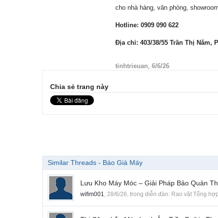
cho nhà hàng, văn phòng, showroom 
Hotline: 0909 090 622
Địa chỉ: 403/38/55 Trần Thị Năm,
tinhtrieuan
,
6/6/26
Chia sẻ trang này
Similar Threads - Báo Giá Máy
Lưu Kho Máy Móc – Giải Pháp Bảo Quản Thiế
wifim001
,
28/6/26
, trong diễn đàn:
Rao vặt Tổng hợ