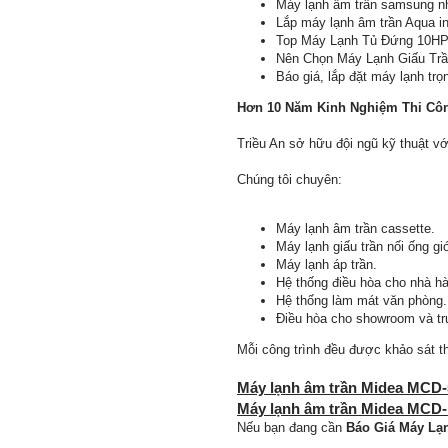
Máy lạnh âm trần samsung nhi
Lắp máy lạnh âm trần Aqua inv
Top Máy Lạnh Tủ Đứng 10HP
Nên Chọn Máy Lạnh Giấu Trầ
Báo giá, lắp đặt máy lạnh trọ
Hơn 10 Năm Kinh Nghiệm Thi Cô
Triều An sở hữu đội ngũ kỹ thuật vớ
Chúng tôi chuyên:
Máy lạnh âm trần cassette.
Máy lạnh giấu trần nối ống gi
Máy lạnh áp trần.
Hệ thống điều hòa cho nhà h
Hệ thống làm mát văn phòng.
Điều hòa cho showroom và tr
Mỗi công trình đều được khảo sát th
Máy lạnh âm trần Midea MCD-
Máy lạnh âm trần Midea MCD-
Nếu bạn đang cần
Báo Giá Máy Lạ