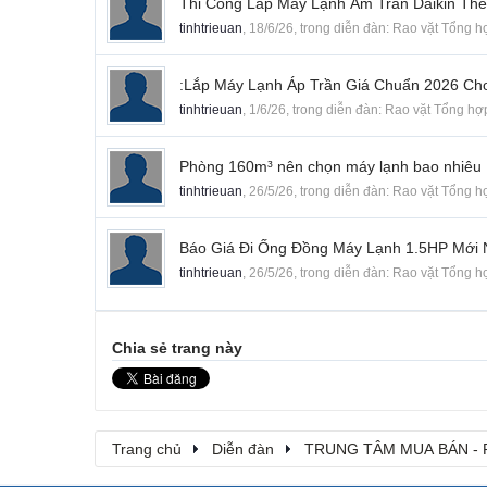
Thi Công Lắp Máy Lạnh Âm Trần Daikin Th
tinhtrieuan
,
18/6/26
, trong diễn đàn:
Rao vặt Tổng h
:Lắp Máy Lạnh Áp Trần Giá Chuẩn 2026 Cho
tinhtrieuan
,
1/6/26
, trong diễn đàn:
Rao vặt Tổng hợ
Phòng 160m³ nên chọn máy lạnh bao nhiêu H
tinhtrieuan
,
26/5/26
, trong diễn đàn:
Rao vặt Tổng h
Báo Giá Đi Ống Đồng Máy Lạnh 1.5HP Mới 
tinhtrieuan
,
26/5/26
, trong diễn đàn:
Rao vặt Tổng h
Chia sẻ trang này
Trang chủ
Diễn đàn
TRUNG TÂM MUA BÁN - 