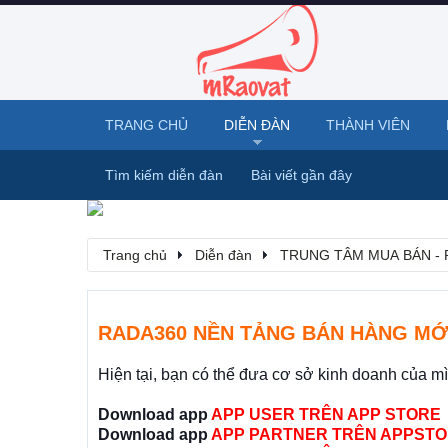
TRANG CHỦ
DIỄN ĐÀN
THÀNH VIÊN
Tìm kiếm diễn đàn
Bài viết gần đây
Trang chủ
Diễn đàn
TRUNG TÂM MUA BÁN - 
RADA360 NỀN TẢNG BÁN HÀNG MỚ
Hiện tại, bạn có thể đưa cơ sở kinh doanh của m
Download app
APP USER TRÊN APP STORE
Download app
APP PARTNER TRÊN APPSTO