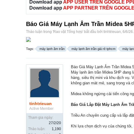
Download app
APP USER TRÊN GOOGLE PP
Download app
APP PARTNER TRÊN GOOGLE
Báo Giá Máy Lạnh Âm Trần Midea 5HP
Thảo luận trong '
Rao vặt Tổng hợp
' bắt đầu bởi
tinhtrieuan
,
6/6/26
.
Tags:
máy lạnh âm trần
máy lạnh âm trần giá rẻ tphcm
máy lạn
Báo Giá Máy Lạnh Âm Trần Midea 5
Máy lạnh âm trần Midea 5HP đang là
hàng, siêu thị mini và khu dịch vụ.
không gian mát mẻ, sang trọng và c
Midea không ngừng cải tiến công ngh
tinhtrieuan
Báo Giá Lắp Đặt Máy Lạnh Âm Trầ
Active Member
Triều An chuyên cung cấp và lắp đặ
Tham gia ngày:
27/2/20
Khi lựa chọn dịch vụ của chúng tôi
Thảo luận:
1,190