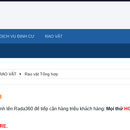
DỊCH VỤ ĐỊNH CƯ
RAO VẶT
RAO VẶT
Rao vặt Tổng hợp
I
ình lên Rada360 để tiếp cận hàng triệu khách hàng:
Mọi thứ
HO
RE.