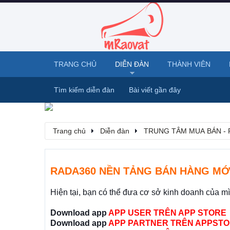
TRANG CHỦ
DIỄN ĐÀN
THÀNH VIÊN
Tìm kiếm diễn đàn
Bài viết gần đây
Trang chủ
Diễn đàn
TRUNG TÂM MUA BÁN - 
RADA360 NỀN TẢNG BÁN HÀNG MỚ
Hiện tại, bạn có thể đưa cơ sở kinh doanh của m
Download app
APP USER TRÊN APP STORE
Download app
APP PARTNER TRÊN APPSTO