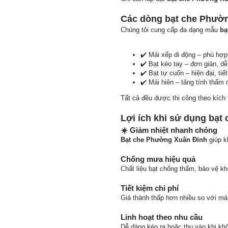
Các dòng bạt che Phườ
Chúng tôi cung cấp đa dạng mẫu
bạ
✔️ Mái xếp di động – phù hợp
✔️ Bạt kéo tay – đơn giản, d
✔️ Bạt tự cuốn – hiện đại, tiế
✔️ Mái hiên – tăng tính thẩm
Tất cả đều được thi công theo kích
Lợi ích khi sử dụng bạ
☀️ Giảm nhiệt nhanh chóng
Bạt che Phường Xuân Đỉnh
giúp k
Chống mưa hiệu quả
Chất liệu bạt chống thấm, bảo vệ k
Tiết kiệm chi phí
Giá thành thấp hơn nhiều so với mái
Linh hoạt theo nhu cầu
Dễ dàng kéo ra hoặc thu vào khi kh