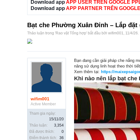
Download app
APP USER TRÊN GOOGLE PP
Download app
APP PARTNER TRÊN GOOGLE
Bạt che Phường Xuân Đỉnh – Lắp đặt
Thảo luận trong '
Rao vặt Tổng hợp
' bắt đầu bởi
wifim001
,
11/4/26
.
Bạn đang cần giải pháp che nắng m
năng sử dụng linh hoạt theo thời tiết
Xem thêm tại:
https://maixepsaigo
Khi nào nên lắp bạt ch
wifim001
Active Member
Tham gia ngày:
15/11/20
Thảo luận:
3,354
Đã được thích:
0
Điểm thành tích:
36