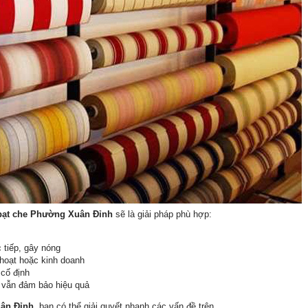
bạt che Phường Xuân Đỉnh
sẽ là giải pháp phù hợp:
 tiếp, gây nóng
hoạt hoặc kinh doanh
 cố định
g vẫn đảm bảo hiệu quả
ân Đỉnh
, bạn có thể giải quyết nhanh các vấn đề trên.