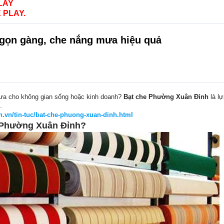
LAY
 PLAY.
 gọn gàng, che nắng mưa hiệu quả
ưa cho không gian sống hoặc kinh doanh?
Bạt che Phường Xuân Đỉnh
là lự
.
n.vn/tin-tuc/bat-che-phuong-xuan-dinh.html
e Phường Xuân Đỉnh?