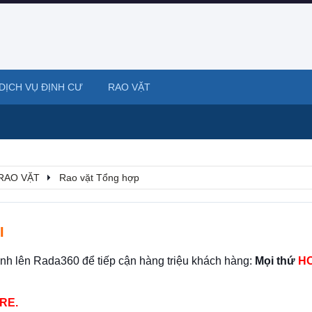
DỊCH VỤ ĐỊNH CƯ
RAO VẶT
RAO VẶT
Rao vặt Tổng hợp
I
ình lên Rada360 để tiếp cận hàng triệu khách hàng:
Mọi thứ
HO
RE.