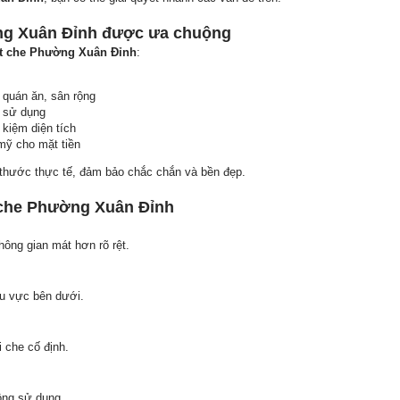
ng Xuân Đỉnh được ưa chuộng
t che Phường Xuân Đỉnh
:
 quán ăn, sân rộng
ễ sử dụng
t kiệm diện tích
 mỹ cho mặt tiền
 thước thực tế, đảm bảo chắc chắn và bền đẹp.
t che Phường Xuân Đỉnh
hông gian mát hơn rõ rệt.
hu vực bên dưới.
 che cố định.
ông sử dụng.