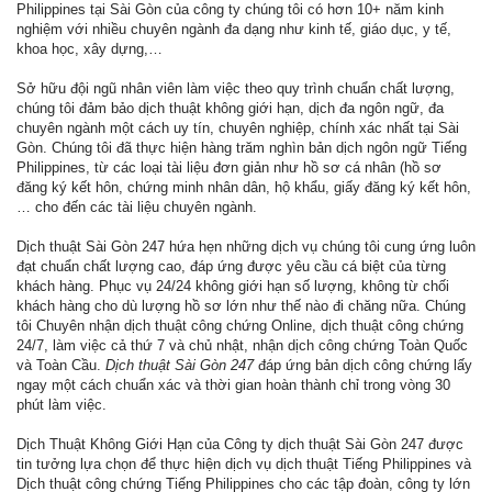
Philippines tại Sài Gòn của công ty chúng tôi có hơn 10+ năm kinh
nghiệm với nhiều chuyên ngành đa dạng như kinh tế, giáo dục, y tế,
khoa học, xây dựng,…
Sở hữu đội ngũ nhân viên làm việc theo quy trình chuẩn chất lượng,
chúng tôi đảm bảo dịch thuật không giới hạn, dịch đa ngôn ngữ, đa
chuyên ngành một cách uy tín, chuyên nghiệp, chính xác nhất tại Sài
Gòn. Chúng tôi đã thực hiện hàng trăm nghìn bản dịch ngôn ngữ Tiếng
Philippines, từ các loại tài liệu đơn giản như hồ sơ cá nhân (hồ sơ
đăng ký kết hôn, chứng minh nhân dân, hộ khẩu, giấy đăng ký kết hôn,
… cho đến các tài liệu chuyên ngành.
Dịch thuật Sài Gòn 247 hứa hẹn những dịch vụ chúng tôi cung ứng luôn
đạt chuẩn chất lượng cao, đáp ứng được yêu cầu cá biệt của từng
khách hàng. Phục vụ 24/24 không giới hạn số lượng, không từ chối
khách hàng cho dù lượng hồ sơ lớn như thế nào đi chăng nữa. Chúng
tôi Chuyên nhận dịch thuật công chứng Online, dịch thuật công chứng
24/7, làm việc cả thứ 7 và chủ nhật, nhận dịch công chứng Toàn Quốc
và Toàn Cầu.
Dịch thuật Sài Gòn 247
đáp ứng bản dịch công chứng lấy
ngay một cách chuẩn xác và thời gian hoàn thành chỉ trong vòng 30
phút làm việc.
Dịch Thuật Không Giới Hạn của Công ty dịch thuật Sài Gòn 247 được
tin tưởng lựa chọn để thực hiện dịch vụ dịch thuật Tiếng Philippines và
Dịch thuật công chứng Tiếng Philippines cho các tập đoàn, công ty lớn