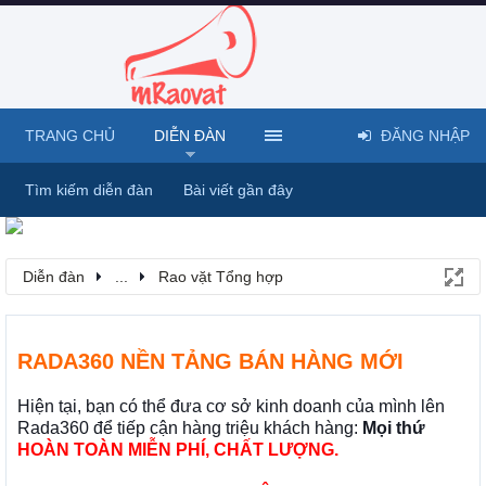
TRANG CHỦ
DIỄN ĐÀN
ĐĂNG NHẬP
Tìm kiếm diễn đàn
Bài viết gần đây
Diễn đàn
...
Rao vặt Tổng hợp
RADA360 NỀN TẢNG BÁN HÀNG MỚI
Hiện tại, bạn có thể đưa cơ sở kinh doanh của mình lên
Rada360 để tiếp cận hàng triệu khách hàng:
Mọi thứ
HOÀN TOÀN MIỄN PHÍ, CHẤT LƯỢNG.