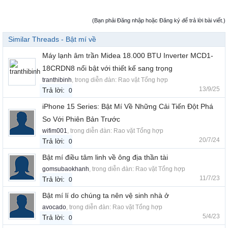
(Bạn phải Đăng nhập hoặc Đăng ký để trả lời bài viết.)
Similar Threads - Bật mí về
Máy lạnh âm trần Midea 18.000 BTU Inverter MCD1-
18CRDN8 nổi bật với thiết kế sang trọng
tranthibinh
, trong diễn đàn:
Rao vặt Tổng hợp
13/9/25
Trả lời:
0
iPhone 15 Series: Bật Mí Về Những Cải Tiến Đột Phá
So Với Phiên Bản Trước
wifim001
, trong diễn đàn:
Rao vặt Tổng hợp
20/7/24
Trả lời:
0
Bật mí điều tâm linh về ông địa thần tài
gomsubaokhanh
, trong diễn đàn:
Rao vặt Tổng hợp
11/7/23
Trả lời:
0
Bật mí lí do chúng ta nên vệ sinh nhà ở
avocado
, trong diễn đàn:
Rao vặt Tổng hợp
5/4/23
Trả lời:
0