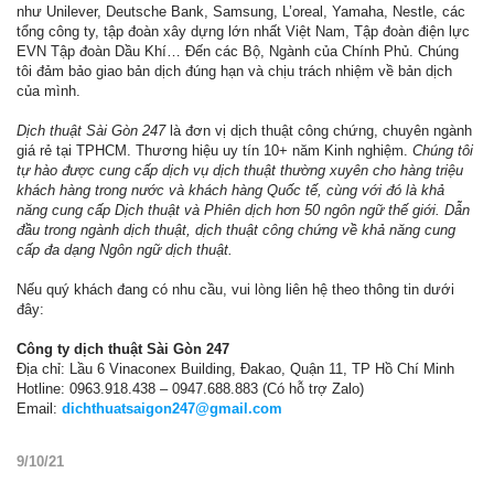
như Unilever, Deutsche Bank, Samsung, L’oreal, Yamaha, Nestle, các
tổng công ty, tập đoàn xây dựng lớn nhất Việt Nam, Tập đoàn điện lực
EVN Tập đoàn Dầu Khí… Đến các Bộ, Ngành của Chính Phủ. Chúng
tôi đảm bảo giao bản dịch đúng hạn và chịu trách nhiệm về bản dịch
của mình.
Dịch thuật Sài Gòn 247
là đơn vị dịch thuật công chứng, chuyên ngành
giá rẻ tại TPHCM. Thương hiệu uy tín 10+ năm Kinh nghiệm.
Chúng tôi
tự hào được cung cấp dịch vụ dịch thuật thường xuyên cho hàng triệu
khách hàng trong nước và khách hàng Quốc tế, cùng với đó là khả
năng cung cấp Dịch thuật và Phiên dịch hơn 50 ngôn ngữ thế giới. Dẫn
đầu trong ngành dịch thuật, dịch thuật công chứng về khả năng cung
cấp đa dạng Ngôn ngữ dịch thuật.
Nếu quý khách đang có nhu cầu, vui lòng liên hệ theo thông tin dưới
đây:
Công ty dịch thuật Sài Gòn 247
Địa chỉ: Lầu 6 Vinaconex Building, Đakao, Quận 11, TP Hồ Chí Minh
Hotline: 0963.918.438 – 0947.688.883 (Có hỗ trợ Zalo)
Email:
dichthuatsaigon247@gmail.com
9/10/21