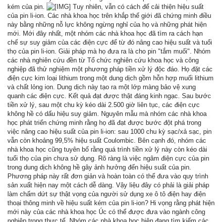
kém của pin.
Tuy nhiên, vẫn có cách để cải thiện hiệu suất
của pin li-ion. Các nhà khoa học trên khắp thế giới đã chứng minh điều
này bằng những nỗ lực không ngừng nghỉ của họ và những phát hiện
mới. Mới đây nhất, một nhóm các nhà khoa học đã tìm ra cách hạn
chế sự suy giảm của các điện cực để từ đó nâng cao hiệu suất và tuổi
thọ của pin li-ion. Giải pháp mà họ đưa ra là cho pin "tắm muối". Nhóm
các nhà nghiên cứu đền từ Tổ chức nghiên cứu khoa học và công
nghiệp đã thử nghiệm một phương pháp tiền xử lý độc đáo. Họ đặt các
điện cực kim loại lithium trong một dung dịch gồm hỗn hợp muối lithium
và chất lỏng ion. Dung dịch này tạo ra một lớp màng bảo vệ xung
quanh các điện cực. Kết quả đạt được thật đáng kinh ngạc. Sau bước
tiền xử lý, sau một chu kỳ kéo dài 2.500 giờ liên tục, các điện cực
không hề có dấu hiệu suy giảm. Nguyên mẫu mà nhóm các nhà khoa
học phát triển chứng minh rằng họ đã đạt được bước đột phá trong
việc nâng cao hiệu suất của pin li-ion: sau 1000 chu kỳ sạc/xả sạc, pin
vẫn còn khoảng 99,5% hiệu suất Coulombic. Bên cạnh đó, nhóm các
nhà khoa học cũng tuyên bố rằng quá trình tiền xử lý này còn kéo dài
tuổi thọ của pin chưa sử dụng. Rõ ràng là việc ngâm điện cực của pin
trong dung dịch không hề gây ảnh hưởng đến hiệu suất của pin.
Phương pháp này rất đơn giản và hoàn toàn có thể đưa vào quy trình
sản xuất hiện nay một cách dễ dàng. Vậy liệu đây có phải là giải pháp
làm chấm dứt sự thật vọng của người sử dụng xe ô tô điện hay điện
thoại thông minh về hiệu suất kém của pin li-ion? Hi vọng rằng phát hiện
mới này của các nhà khoa học Úc có thể được đưa vào ngành công
nghiệp trong thực tế. Nhóm các nhà khoa học hiện đang tìm kiếm các