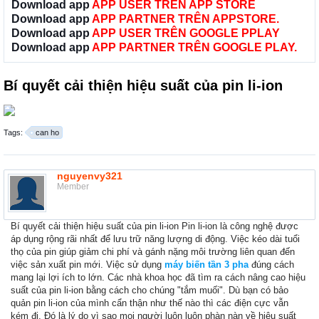
Download app
APP USER TRÊN APP STORE
Download app
APP PARTNER TRÊN APPSTORE.
Download app
APP USER TRÊN GOOGLE PPLAY
Download app
APP PARTNER TRÊN GOOGLE PLAY.
Bí quyết cải thiện hiệu suất của pin li-ion
Tags:
can ho
nguyenvy321
Member
Bí quyết cải thiện hiệu suất của pin li-ion Pin li-ion là công nghệ được
áp dụng rộng rãi nhất để lưu trữ năng lượng di động. Việc kéo dài tuổi
thọ của pin giúp giảm chi phí và gánh nặng môi trường liên quan đến
việc sản xuất pin mới. Việc sử dụng
máy biến tần 3 pha
đúng cách
mang lại lợi ích to lớn. Các nhà khoa học đã tìm ra cách nâng cao hiệu
suất của pin li-ion bằng cách cho chúng "tắm muối". Dù bạn có bảo
quản pin li-ion của mình cẩn thận như thế nào thì các điện cực vẫn
kém đi. Đó là lý do vì sao mọi người luôn luôn phàn nàn về hiệu suất