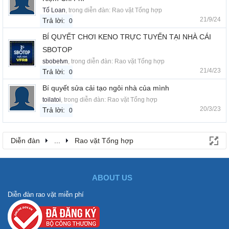
Tố Loan
, trong diễn đàn:
Rao vặt Tổng hợp
21/9/24
Trả lời:
0
BÍ QUYẾT CHƠI KENO TRỰC TUYẾN TẠI NHÀ CÁI
SBOTOP
sbobetvn
, trong diễn đàn:
Rao vặt Tổng hợp
21/4/23
Trả lời:
0
Bí quyết sửa cải tạo ngôi nhà của mình
toilatoi
, trong diễn đàn:
Rao vặt Tổng hợp
20/3/23
Trả lời:
0
Diễn đàn
...
Rao vặt Tổng hợp
ABOUT US
Diễn đàn rao vặt miễn phí