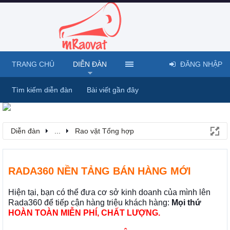
TRANG CHỦ
DIỄN ĐÀN
ĐĂNG NHẬP
Tìm kiếm diễn đàn
Bài viết gần đây
Diễn đàn
...
Rao vặt Tổng hợp
RADA360 NỀN TẢNG BÁN HÀNG MỚI
Hiện tại, bạn có thể đưa cơ sở kinh doanh của mình lên
Rada360 để tiếp cận hàng triệu khách hàng:
Mọi thứ
HOÀN TOÀN MIỄN PHÍ, CHẤT LƯỢNG.