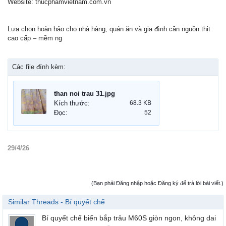
Website: thucphamvietnam.com.vn
Lựa chọn hoàn hảo cho nhà hàng, quán ăn và gia đình cần nguồn thịt
cao cấp – mềm ng
Các file đính kèm:
than noi trau 31.jpg
Kích thước:
68.3 KB
Đọc:
52
29/4/26
(Bạn phải Đăng nhập hoặc Đăng ký để trả lời bài viết.)
Similar Threads - Bí quyết chế
Bí quyết chế biến bắp trâu M60S giòn ngon, không dai