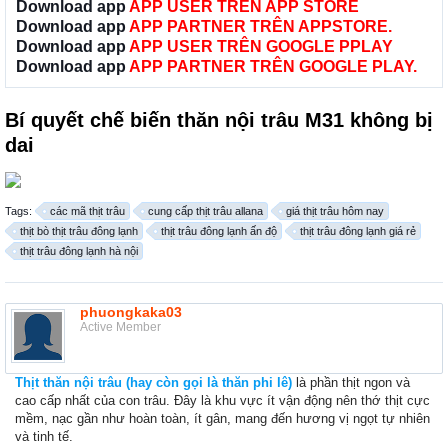
Download app
APP USER TRÊN APP STORE
Download app
APP PARTNER TRÊN APPSTORE.
Download app
APP USER TRÊN GOOGLE PPLAY
Download app
APP PARTNER TRÊN GOOGLE PLAY.
Bí quyết chế biến thăn nội trâu M31 không bị
dai
Tags:
các mã thịt trâu
cung cấp thịt trâu allana
giá thịt trâu hôm nay
thịt bò thịt trâu đông lạnh
thịt trâu đông lạnh ấn độ
thịt trâu đông lạnh giá rẻ
thịt trâu đông lạnh hà nội
phuongkaka03
Active Member
Thịt thăn nội trâu (hay còn gọi là thăn phi lê)
là phần thịt ngon và
cao cấp nhất của con trâu. Đây là khu vực ít vận động nên thớ thịt cực
mềm, nạc gần như hoàn toàn, ít gân, mang đến hương vị ngọt tự nhiên
và tinh tế.