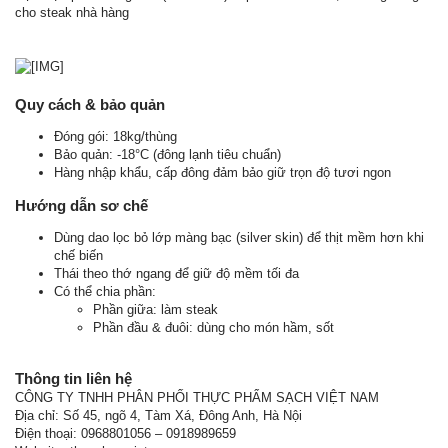
cho steak nhà hàng
Quy cách & bảo quản
Đóng gói: 18kg/thùng
Bảo quản: -18°C (đông lạnh tiêu chuẩn)
Hàng nhập khẩu, cấp đông đảm bảo giữ trọn độ tươi ngon
Hướng dẫn sơ chế
Dùng dao lọc bỏ lớp màng bạc (silver skin) để thịt mềm hơn khi
chế biến
Thái theo thớ ngang để giữ độ mềm tối đa
Có thể chia phần:
Phần giữa: làm steak
Phần đầu & đuôi: dùng cho món hầm, sốt
Thông tin liên hệ
CÔNG TY TNHH PHÂN PHỐI THỰC PHẨM SẠCH VIỆT NAM
Địa chỉ: Số 45, ngõ 4, Tàm Xá, Đông Anh, Hà Nội
Điện thoại: 0968801056 – 0918989659