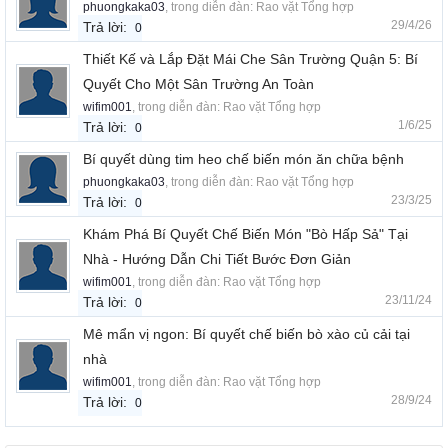
phuongkaka03
, trong diễn đàn:
Rao vặt Tổng hợp
29/4/26
Trả lời:
0
Thiết Kế và Lắp Đặt Mái Che Sân Trường Quận 5: Bí
Quyết Cho Một Sân Trường An Toàn
wifim001
, trong diễn đàn:
Rao vặt Tổng hợp
1/6/25
Trả lời:
0
Bí quyết dùng tim heo chế biến món ăn chữa bệnh
phuongkaka03
, trong diễn đàn:
Rao vặt Tổng hợp
23/3/25
Trả lời:
0
Khám Phá Bí Quyết Chế Biến Món "Bò Hấp Sả" Tại
Nhà - Hướng Dẫn Chi Tiết Bước Đơn Giản
wifim001
, trong diễn đàn:
Rao vặt Tổng hợp
23/11/24
Trả lời:
0
Mê mẩn vị ngon: Bí quyết chế biến bò xào củ cải tại
nhà
wifim001
, trong diễn đàn:
Rao vặt Tổng hợp
28/9/24
Trả lời:
0