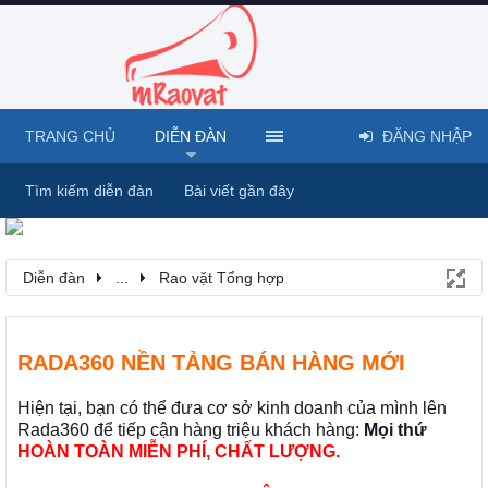
TRANG CHỦ
DIỄN ĐÀN
ĐĂNG NHẬP
Tìm kiếm diễn đàn
Bài viết gần đây
Diễn đàn
...
Rao vặt Tổng hợp
RADA360 NỀN TẢNG BÁN HÀNG MỚI
Hiện tại, bạn có thể đưa cơ sở kinh doanh của mình lên
Rada360 để tiếp cận hàng triệu khách hàng:
Mọi thứ
HOÀN TOÀN MIỄN PHÍ, CHẤT LƯỢNG.