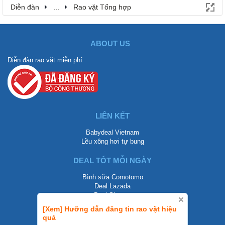
Diễn đàn
...
Rao vặt Tổng hợp
ABOUT US
Diễn đàn rao vặt miễn phí
LIÊN KẾT
Babydeal Vietnam
Lều xông hơi tự bung
DEAL TỐT MỖI NGÀY
Bình sữa Comotomo
Deal Lazada
Deal Shopee
[Xem] Hưỡng dẫn đăng tin rao vặt hiệu
LIÊN HỆ
quả