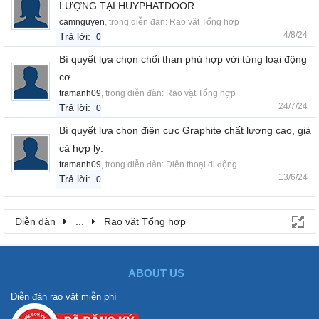
LƯỢNG TẠI HUYPHATDOOR
camnguyen
, trong diễn đàn:
Rao vặt Tổng hợp
4/8/24
Trả lời:
0
Bí quyết lựa chọn chổi than phù hợp với từng loại động
cơ
tramanh09
, trong diễn đàn:
Rao vặt Tổng hợp
24/7/24
Trả lời:
0
Bí quyết lựa chọn điện cực Graphite chất lượng cao, giá
cả hợp lý.
tramanh09
, trong diễn đàn:
Điện thoại di động
13/6/24
Trả lời:
0
Diễn đàn
...
Rao vặt Tổng hợp
ABOUT US
Diễn đàn rao vặt miễn phí