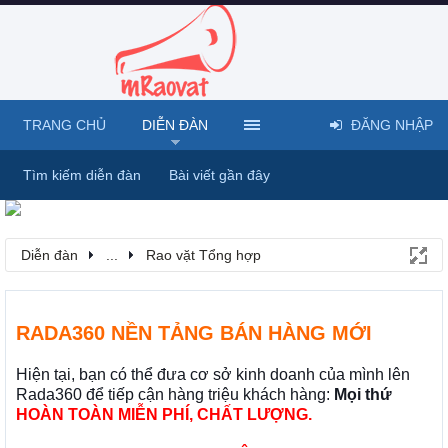
TRANG CHỦ
DIỄN ĐÀN
ĐĂNG NHẬP
Tìm kiếm diễn đàn
Bài viết gần đây
Diễn đàn
...
Rao vặt Tổng hợp
RADA360 NỀN TẢNG BÁN HÀNG MỚI
Hiện tại, bạn có thể đưa cơ sở kinh doanh của mình lên
Rada360 để tiếp cận hàng triệu khách hàng:
Mọi thứ
HOÀN TOÀN MIỄN PHÍ, CHẤT LƯỢNG.