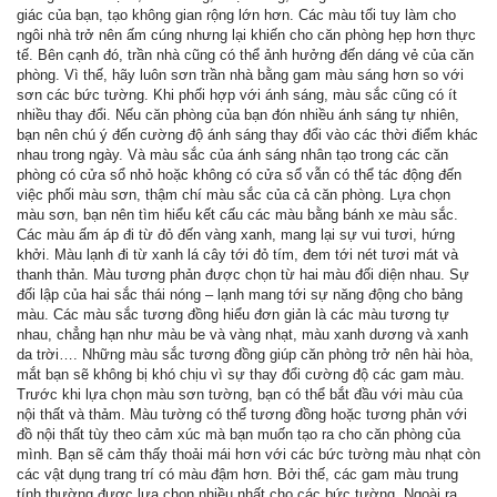
giác của bạn, tạo không gian rộng lớn hơn. Các màu tối tuy làm cho
ngôi nhà trở nên ấm cúng nhưng lại khiến cho căn phòng hẹp hơn thực
tế. Bên cạnh đó, trần nhà cũng có thể ảnh hưởng đến dáng vẻ của căn
phòng. Vì thế, hãy luôn sơn trần nhà bằng gam màu sáng hơn so với
sơn các bức tường. Khi phối hợp với ánh sáng, màu sắc cũng có ít
nhiều thay đổi. Nếu căn phòng của bạn đón nhiều ánh sáng tự nhiên,
bạn nên chú ý đến cường độ ánh sáng thay đổi vào các thời điểm khác
nhau trong ngày. Và màu sắc của ánh sáng nhân tạo trong các căn
phòng có cửa sổ nhỏ hoặc không có cửa sổ vẫn có thể tác động đến
việc phối màu sơn, thậm chí màu sắc của cả căn phòng. Lựa chọn
màu sơn, bạn nên tìm hiểu kết cấu các màu bằng bánh xe màu sắc.
Các màu ấm áp đi từ đỏ đến vàng xanh, mang lại sự vui tươi, hứng
khởi. Màu lạnh đi từ xanh lá cây tới đỏ tím, đem tới nét tươi mát và
thanh thản. Màu tương phản được chọn từ hai màu đối diện nhau. Sự
đối lập của hai sắc thái nóng – lạnh mang tới sự năng động cho bảng
màu. Các màu sắc tương đồng hiểu đơn giản là các màu tương tự
nhau, chẳng hạn như màu be và vàng nhạt, màu xanh dương và xanh
da trời…. Những màu sắc tương đồng giúp căn phòng trở nên hài hòa,
mắt bạn sẽ không bị khó chịu vì sự thay đổi cường độ các gam màu.
Trước khi lựa chọn màu sơn tường, bạn có thể bắt đầu với màu của
nội thất và thảm. Màu tường có thể tương đồng hoặc tương phản với
đồ nội thất tùy theo cảm xúc mà bạn muốn tạo ra cho căn phòng của
mình. Bạn sẽ cảm thấy thoải mái hơn với các bức tường màu nhạt còn
các vật dụng trang trí có màu đậm hơn. Bởi thế, các gam màu trung
tính thường được lựa chọn nhiều nhất cho các bức tường. Ngoài ra,