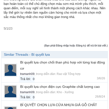
bạn hoàn toàn có thể chủ động chọn màu sơn mà mình yêu thích, mỗi
quan điểm, mỗi suy nghĩ sẽ hình thành một phong cách khác nhau. Nên
lấy thế giới tự nhiên làm nguồn cảm hứng cho mình và lựa chọn một
sắc màu thống nhất cho mọi không gian trong nhà.
5/1/23
(Bạn phải Đăng nhập hoặc Đăng ký để trả lời bài viết.)
Similar Threads - Bí quyết lựa
Bí quyết lựa chọn chổi than phù hợp với từng loại động
cơ
tramanh09
, trong diễn đàn:
Rao vặt Tổng hợp
3/6/26
Trả lời:
0
Bí quyết lựa chọn điện cực Graphite chất lượng cao
tramanh09
, trong diễn đàn:
Kho - Xưởng
26/8/24
Trả lời:
0
BÍ QUYẾT CHỌN LỰA CỬA NHỰA GIẢ GỖ CHẤT