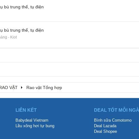
ụ bù trung thế, tụ điện
ụ bù trung thế, tụ điện
àng - Kiot
RAO VẶT
Rao vặt Tổng hợp
LIÊN KẾT
DEAL TỐT MỖI NG
Babydeal Vietnam
Bình sữa Comotomo
Lều xông hơi tự bung
Deal Lazada
Deal Shopee