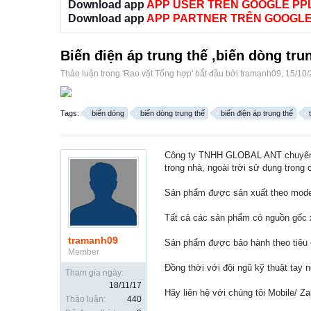
Download app
APP USER TRÊN GOOGLE PP
Download app
APP PARTNER TRÊN GOOGLE
Biến điện áp trung thế ,biến dòng trun
Thảo luận trong '
Rao vặt Tổng hợp
' bắt đầu bởi
tramanh09
,
15/10/
Tags:
biến dòng
biến dòng trung thế
biến điện áp trung thế
Công ty TNHH GLOBAL ANT chuyên cun
trong nhà, ngoài trời sử dụng trong
Sản phẩm được sản xuất theo model,
Tất cả các sản phẩm có nguồn gốc 
tramanh09
Sản phẩm được bảo hành theo tiêu 
Member
Đồng thời với đội ngũ kỹ thuật tay 
Tham gia ngày:
18/11/17
Hãy liên hệ với chúng tôi Mobile/
Thảo luận:
440