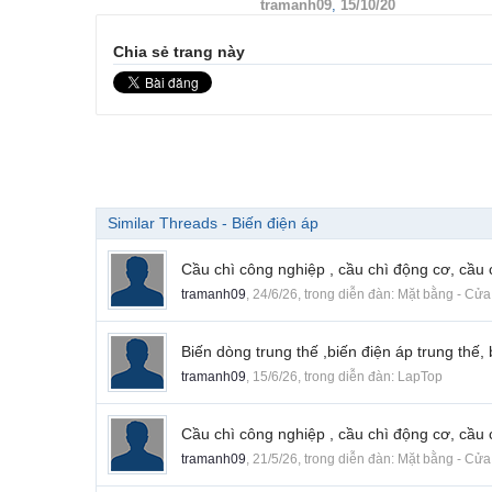
tramanh09
,
15/10/20
Chia sẻ trang này
Similar Threads - Biến điện áp
Cầu chì công nghiệp , cầu chì động cơ, cầu c
tramanh09
,
24/6/26
, trong diễn đàn:
Mặt bằng - Cửa 
Biến dòng trung thế ,biến điện áp trung thế, 
tramanh09
,
15/6/26
, trong diễn đàn:
LapTop
Cầu chì công nghiệp , cầu chì động cơ, cầu c
tramanh09
,
21/5/26
, trong diễn đàn:
Mặt bằng - Cửa 