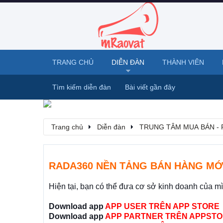
TRANG CHỦ
DIỄN ĐÀN
THÀNH VIÊN
Tìm kiếm diễn đàn
Bài viết gần đây
Trang chủ
Diễn đàn
TRUNG TÂM MUA BÁN - 
RADA360 NỀN TẢNG BÁN HÀNG MỚ
Hiện tại, bạn có thể đưa cơ sở kinh doanh của m
Download app
APP USER TRÊN APP STORE
Download app
APP PARTNER TRÊN APPSTO