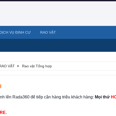
DỊCH VỤ ĐỊNH CƯ
RAO VẶT
RAO VẶT
Rao vặt Tổng hợp
I
ình lên Rada360 để tiếp cận hàng triệu khách hàng:
Mọi thứ
HO
RE.