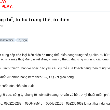
LAY
 PLAY.
g thế, tụ bù trung thế, tụ điện
20
.
transformer
tụ điện
g cấp các loại biến điện áp trung thế, biến dòng trung thế,tụ điện, tụ bù 
 các nhà máy thuỷ điện, nhiệt điện, xi măng, thép.. đáp ứng mọi nhu cầu của 
 kích thước, bản vẽ hoặc các yêu cầu cụ thể của khách hàng theo đúng tiê
xuất xứ chính hãng kèm theo CO, CQ khi giao hàng.
chuẩn của nhà sản xuất.
nghề cao, công ty chúng tôi luôn sẵn sàng tư vấn và hỗ trợ kỹ thuật miễn ph
 Zalo: 0982209282 – 0986475548 – 0904592168 - 0922304662 Email:thanhdun