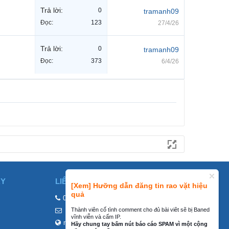
Trả lời:
0
tramanh09
Đọc:
123
27/4/26
Trả lời:
0
tramanh09
Đọc:
373
6/4/26
ÀY
LIÊN HỆ
[Xem] Hưỡng dẫn đăng tin rao vặt hiệu
quả
0858002468
Thành viên cố tình comment cho đủ bài viêt sẽ bị Baned
contact@mraovat.vn
vĩnh viễn và cấm IP.
mraovat.vn
Hãy chung tay bấm nút báo cáo SPAM vì một cộng