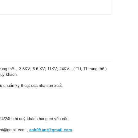
trung thế… 3.3KV; 6.6 KV; 11KV; 24KV…( TU, TI trung thế )
quý khách.
u chuẩn kỹ thuật của nhà sản xuất.
í 24/24h khi quý khách hàng có yêu cầu.
gant@gmail.com ;
anh09.ant@gmail.com