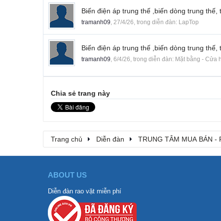
Biến điện áp trung thế ,biến dòng trung thế, t
tramanh09
,
27/4/26
, trong diễn đàn:
LapTop
Biến điện áp trung thế ,biến dòng trung thế, t
tramanh09
,
6/4/26
, trong diễn đàn:
Mặt bằng - Cửa h
Chia sẻ trang này
Trang chủ
Diễn đàn
TRUNG TÂM MUA BÁN - 
ABOUT US
Diễn đàn rao vặt miễn phí