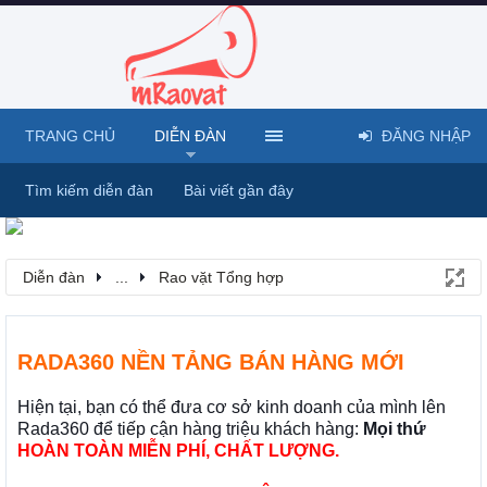
TRANG CHỦ
DIỄN ĐÀN
ĐĂNG NHẬP
Tìm kiếm diễn đàn
Bài viết gần đây
Diễn đàn
...
Rao vặt Tổng hợp
RADA360 NỀN TẢNG BÁN HÀNG MỚI
Hiện tại, bạn có thể đưa cơ sở kinh doanh của mình lên
Rada360 để tiếp cận hàng triệu khách hàng:
Mọi thứ
HOÀN TOÀN MIỄN PHÍ, CHẤT LƯỢNG.