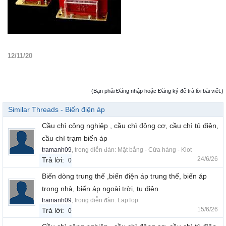
12/11/20
(Bạn phải Đăng nhập hoặc Đăng ký để trả lời bài viết.)
Similar Threads - Biến điện áp
Cầu chì công nghiệp , cầu chì động cơ, cầu chì tủ điện,
cầu chì trạm biến áp
tramanh09
, trong diễn đàn:
Mặt bằng - Cửa hàng - Kiot
24/6/26
Trả lời:
0
Biến dòng trung thế ,biến điện áp trung thế, biến áp
trong nhà, biến áp ngoài trời, tụ điện
tramanh09
, trong diễn đàn:
LapTop
15/6/26
Trả lời:
0