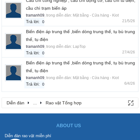
Cầu chì công nghiệp , cầu chì động cơ, cầu chì tủ điện,
cầu chì trạm biến áp
tramanh09
, trong diễn đàn:
Mặt bằng - Cửa hàng - Kiot
21/5/26
Trả lời:
0
Biến điện áp trung thế ,biến dòng trung thế, tụ bù trung
thế, tụ điện
tramanh09
, trong diễn đàn:
LapTop
27/4/26
Trả lời:
0
Biến điện áp trung thế ,biến dòng trung thế, tụ bù trung
thế, tụ điện
tramanh09
, trong diễn đàn:
Mặt bằng - Cửa hàng - Kiot
6/4/26
Trả lời:
0
Diễn đàn
...
Rao vặt Tổng hợp
ABOUT US
Diễn đàn rao vặt miễn phí