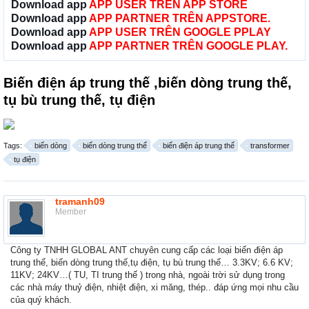
Download app
APP USER TRÊN APP STORE
Download app
APP PARTNER TRÊN APPSTORE.
Download app
APP USER TRÊN GOOGLE PPLAY
Download app
APP PARTNER TRÊN GOOGLE PLAY.
Biến điện áp trung thế ,biến dòng trung thế,
tụ bù trung thế, tụ điện
Tags:
biến dòng
biến dòng trung thế
biến điện áp trung thế
transformer
tụ điện
tramanh09
Member
Công ty TNHH GLOBAL ANT chuyên cung cấp các loại biến điện áp
trung thế, biến dòng trung thế,tụ điện, tụ bù trung thế… 3.3KV; 6.6 KV;
11KV; 24KV…( TU, TI trung thế ) trong nhà, ngoài trời sử dụng trong
các nhà máy thuỷ điện, nhiệt điện, xi măng, thép.. đáp ứng mọi nhu cầu
của quý khách.