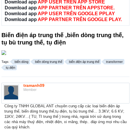
Download app
APP USER TRÊN APP STORE
Download app
APP PARTNER TRÊN APPSTORE.
Download app
APP USER TRÊN GOOGLE PPLAY
Download app
APP PARTNER TRÊN GOOGLE PLAY.
Biến điện áp trung thế ,biến dòng trung thế,
tụ bù trung thế, tụ điện
Tags:
biến dòng
biến dòng trung thế
biến điện áp trung thế
transformer
tụ điện
tramanh09
Member
Công ty TNHH GLOBAL ANT chuyên cung cấp các loại biến điện áp
trung thế, biến dòng trung thế,tụ điện, tụ bù trung thế… 3.3KV; 6.6 KV;
11KV; 24KV…( TU, TI trung thế ) trong nhà, ngoài trời sử dụng trong
các nhà máy thuỷ điện, nhiệt điện, xi măng, thép.. đáp ứng mọi nhu cầu
của quý khách.