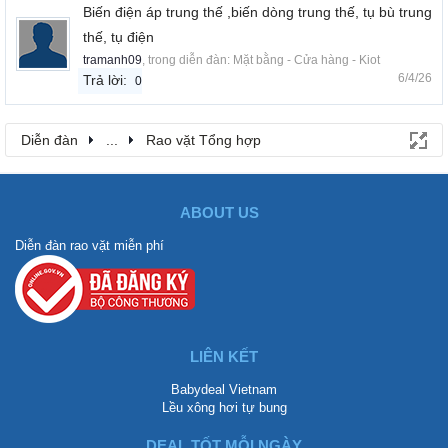
Biến điện áp trung thế ,biến dòng trung thế, tụ bù trung
thế, tụ điện
tramanh09
, trong diễn đàn:
Mặt bằng - Cửa hàng - Kiot
6/4/26
Trả lời:
0
Diễn đàn
...
Rao vặt Tổng hợp
ABOUT US
Diễn đàn rao vặt miễn phí
LIÊN KẾT
Babydeal Vietnam
Lều xông hơi tự bung
DEAL TỐT MỖI NGÀY