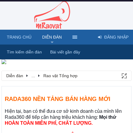
TRANG CHỦ
DIỄN ĐÀN
ĐĂNG NHẬP
Tìm kiếm diễn đàn
Bài viết gần đây
Diễn đàn
...
Rao vặt Tổng hợp
RADA360 NỀN TẢNG BÁN HÀNG MỚI
Hiện tại, bạn có thể đưa cơ sở kinh doanh của mình lên
Rada360 để tiếp cận hàng triệu khách hàng:
Mọi thứ
HOÀN TOÀN MIỄN PHÍ, CHẤT LƯỢNG.