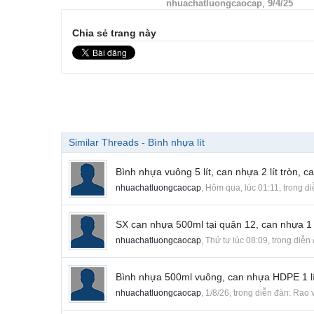
nhuachatluongcaocap
,
9/4/25
Chia sẻ trang này
Similar Threads - Bình nhựa lít
Bình nhựa vuông 5 lít, can nhựa 2 lít tròn, c
nhuachatluongcaocap
,
Hôm qua, lúc 01:11
, trong d
SX can nhựa 500ml tại quận 12, can nhựa 1 l
nhuachatluongcaocap
,
Thứ tư lúc 08:09
, trong diễn
Bình nhựa 500ml vuông, can nhựa HDPE 1 lít,
nhuachatluongcaocap
,
1/8/26
, trong diễn đàn:
Rao 