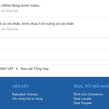
 100ml đựng toner/ lotion..
 vặt Tổng hợp
ít có vòi nhấn, bình nhựa 5 lít vuông có vòi nhấn
 vặt Tổng hợp
RAO VẶT
Rao vặt Tổng hợp
LIÊN KẾT
DEAL TỐT MỖI NG
Babydeal Vietnam
Bình sữa Comotomo
Lều xông hơi tự bung
Deal Lazada
Deal Shopee