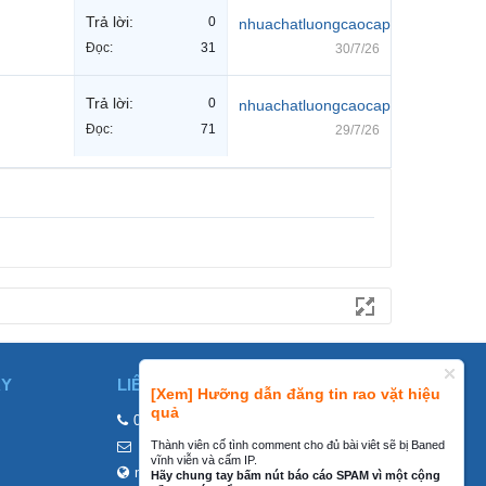
Trả lời:
0
nhuachatluongcaocap
Đọc:
31
30/7/26
Trả lời:
0
nhuachatluongcaocap
Đọc:
71
29/7/26
ÀY
LIÊN HỆ
[Xem] Hưỡng dẫn đăng tin rao vặt hiệu
quả
0858002468
Thành viên cố tình comment cho đủ bài viêt sẽ bị Baned
contact@mraovat.vn
vĩnh viễn và cấm IP.
mraovat.vn
Hãy chung tay bấm nút báo cáo SPAM vì một cộng