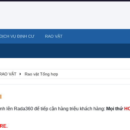
DỊCH VỤ ĐỊNH CƯ
RAO VẶT
RAO VẶT
Rao vặt Tổng hợp
I
ình lên Rada360 để tiếp cận hàng triệu khách hàng:
Mọi thứ
HO
RE.