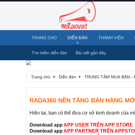
TRANG CHỦ
DIỄN ĐÀN
THÀNH VIÊN
Tìm kiếm diễn đàn
Bài viết gần đây
Trang chủ
Diễn đàn
TRUNG TÂM MUA BÁN - 
RADA360 NỀN TẢNG BÁN HÀNG MỚ
Hiện tại, bạn có thể đưa cơ sở kinh doanh của m
Download app
APP USER TRÊN APP STORE
Download app
APP PARTNER TRÊN APPSTO