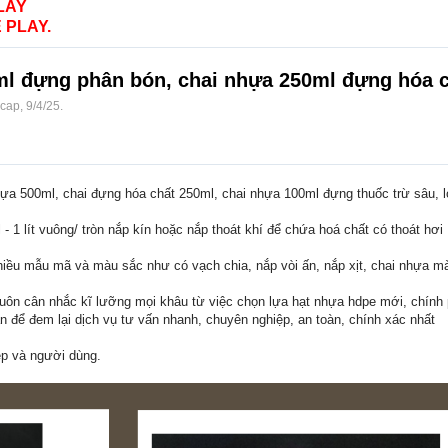
LAY
 PLAY.
ml đựng phân bón, chai nhựa 250ml đựng hóa c
ocap
,
9/4/25
.
nhựa 500ml, chai đựng hóa chất 250ml, chai nhựa 100ml đựng thuốc trừ sâu,
 1 lít vuông/ tròn nắp kín hoặc nắp thoát khí để chứa hoá chất có thoát hơi
hiều mẫu mã và màu sắc như có vạch chia, nắp vòi ấn, nắp xịt, chai nhựa màu
luôn cân nhắc kĩ lưỡng mọi khâu từ việc chọn lựa hạt nhựa hdpe mới, chín
n để đem lại dịch vụ tư vấn nhanh, chuyên nghiệp, an toàn, chính xác nhất
ệp và người dùng.