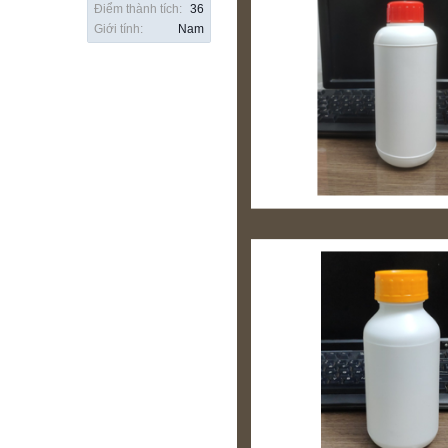
Điểm thành tích:
36
Giới tính:
Nam