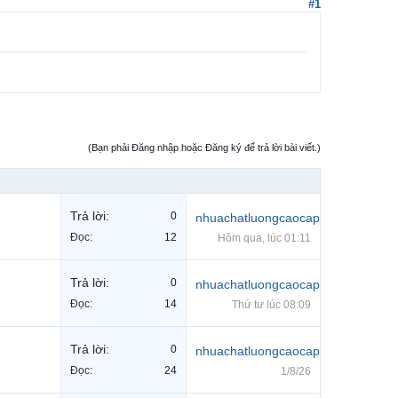
#1
(Bạn phải Đăng nhập hoặc Đăng ký để trả lời bài viết.)
Trả lời:
0
nhuachatluongcaocap
Đọc:
12
Hôm qua, lúc 01:11
Trả lời:
0
nhuachatluongcaocap
Đọc:
14
Thứ tư lúc 08:09
Trả lời:
0
nhuachatluongcaocap
Đọc:
24
1/8/26