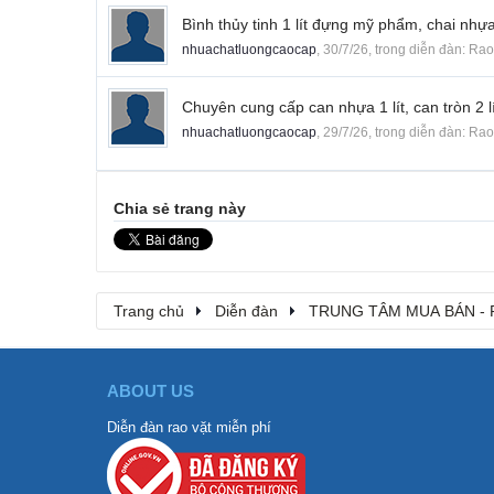
Bình thủy tinh 1 lít đựng mỹ phẩm, chai nhựa
nhuachatluongcaocap
,
30/7/26
, trong diễn đàn:
Rao
Chuyên cung cấp can nhựa 1 lít, can tròn 2 l
nhuachatluongcaocap
,
29/7/26
, trong diễn đàn:
Rao
Chia sẻ trang này
Trang chủ
Diễn đàn
TRUNG TÂM MUA BÁN - 
ABOUT US
Diễn đàn rao vặt miễn phí