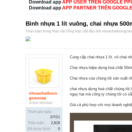
Download app
APP USER TRÊN GOOGLE PP
Download app
APP PARTNER TRÊN GOOGLE
Bình nhựa 1 lít vuông, chai nhựa 500
Thảo luận trong '
Rao vặt Tổng hợp
' bắt đầu bởi
nhuachatluongca
Cung cấp chai nhựa 1 lít, vỏ chai 
Chai nhựa hdpe đựng hoá chất 50ml -
Chai nhựa của chúng tôi sản xuất n
chai nhựa đựng hoá chất chúng tôi 
nhuachatluon
nguy hại mà công ty chúng tôi có sẵ
gcaocap
Active Member
Giá cả phù hợp với mọi doanh nghi
Tham gia ngày:
2/7/21
Thảo luận:
2,828
Đã được thích:
0