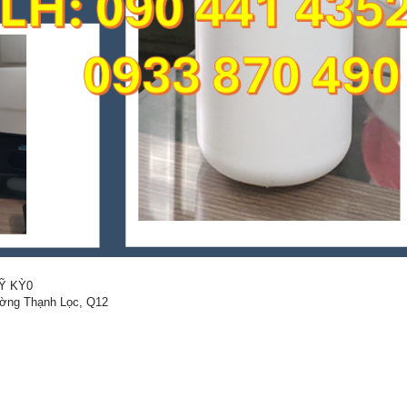
Ỹ KỲ0
ường Thạnh Lọc, Q12