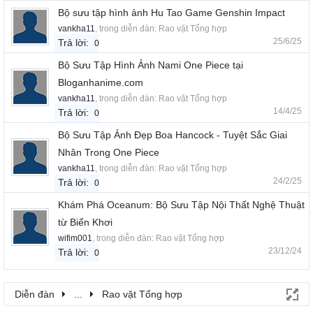
Bộ sưu tập hình ảnh Hu Tao Game Genshin Impact
vankha11
, trong diễn đàn:
Rao vặt Tổng hợp
25/6/25
Trả lời:
0
Bộ Sưu Tập Hình Ảnh Nami One Piece tại
Bloganhanime.com
vankha11
, trong diễn đàn:
Rao vặt Tổng hợp
14/4/25
Trả lời:
0
Bộ Sưu Tập Ảnh Đẹp Boa Hancock - Tuyệt Sắc Giai
Nhân Trong One Piece
vankha11
, trong diễn đàn:
Rao vặt Tổng hợp
24/2/25
Trả lời:
0
Khám Phá Oceanum: Bộ Sưu Tập Nội Thất Nghệ Thuật
từ Biển Khơi
wifim001
, trong diễn đàn:
Rao vặt Tổng hợp
23/12/24
Trả lời:
0
Diễn đàn
...
Rao vặt Tổng hợp