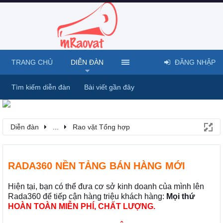
TRANG CHỦ
DIỄN ĐÀN
ĐĂNG NHẬP
Tìm kiếm diễn đàn
Bài viết gần đây
Diễn đàn
...
Rao vặt Tổng hợp
RADA360 NỀN TẢNG BÁN HÀNG MỚI
Hiện tại, bạn có thể đưa cơ sở kinh doanh của mình lên
Rada360 để tiếp cận hàng triệu khách hàng:
Mọi thứ
HOÀN TOÀN MIỄN PHÍ, CHẤT LƯỢNG.