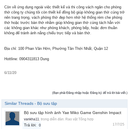
Còn về ứng dụng ngoài việc thiết kế và thi công vách ngăn cho phòng
thờ công ty chúng tôi còn thiết kế đồng bộ giúp không gian thờ cúng trở
nên trang trọng, vách phòng thờ đẹp hơn nhờ hệ thống rèm che phòng
thờ hoặc trước bàn thờ nhằm giúp không gian thờ cúng tách hẳn với
các không gian khác như phòng khách, phòng bếp, hoặc đơn thuần
không để tránh ánh nắng chiếu trực tiếp và bàn thờ.
Địa chỉ: 100 Phan Văn Hớn, Phường Tân Thới Nhất, Quận 12
Hottline: 0904311813 Dung
6/11/20
(Bạn phải Đăng nhập hoặc Đăng ký để trả lời bài viết.)
Similar Threads - Bộ sưu tập
Bộ sưu tập hình ảnh Yae Miko Game Genshin Impact
vankha11
, trong diễn đàn:
Rao vặt Tổng hợp
17/7/25
Trả lời:
0