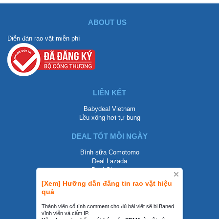
ABOUT US
Diễn đàn rao vặt miễn phí
LIÊN KẾT
Babydeal Vietnam
Lều xông hơi tự bung
DEAL TỐT MỖI NGÀY
Bình sữa Comotomo
Deal Lazada
Deal Shopee
[Xem] Hưỡng dẫn đăng tin rao vặt hiệu
LIÊN HỆ
quả
0858002468
Thành viên cố tình comment cho đủ bài viêt sẽ bị Baned
vĩnh viễn và cấm IP.
contact@mraovat.vn