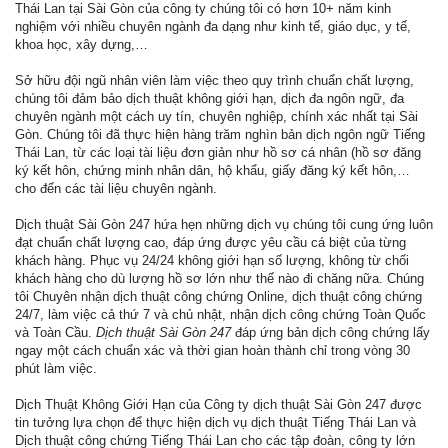
Thái Lan tại Sài Gòn của công ty chúng tôi có hơn 10+ năm kinh
nghiệm với nhiều chuyên ngành đa dạng như kinh tế, giáo dục, y tế,
khoa học, xây dựng,…
Sở hữu đội ngũ nhân viên làm việc theo quy trình chuẩn chất lượng,
chúng tôi đảm bảo dịch thuật không giới hạn, dịch đa ngôn ngữ, đa
chuyên ngành một cách uy tín, chuyên nghiệp, chính xác nhất tại Sài
Gòn. Chúng tôi đã thực hiện hàng trăm nghìn bản dịch ngôn ngữ Tiếng
Thái Lan, từ các loại tài liệu đơn giản như hồ sơ cá nhân (hồ sơ đăng
ký kết hôn, chứng minh nhân dân, hộ khẩu, giấy đăng ký kết hôn,…
cho đến các tài liệu chuyên ngành.
Dịch thuật Sài Gòn 247 hứa hẹn những dịch vụ chúng tôi cung ứng luôn
đạt chuẩn chất lượng cao, đáp ứng được yêu cầu cá biệt của từng
khách hàng. Phục vụ 24/24 không giới hạn số lượng, không từ chối
khách hàng cho dù lượng hồ sơ lớn như thế nào đi chăng nữa. Chúng
tôi Chuyên nhận dịch thuật công chứng Online, dịch thuật công chứng
24/7, làm việc cả thứ 7 và chủ nhật, nhận dịch công chứng Toàn Quốc
và Toàn Cầu.
Dịch thuật Sài Gòn 247
đáp ứng bản dịch công chứng lấy
ngay một cách chuẩn xác và thời gian hoàn thành chỉ trong vòng 30
phút làm việc.
Dịch Thuật Không Giới Hạn của Công ty dịch thuật Sài Gòn 247 được
tin tưởng lựa chọn để thực hiện dịch vụ dịch thuật Tiếng Thái Lan và
Dịch thuật công chứng Tiếng Thái Lan cho các tập đoàn, công ty lớn