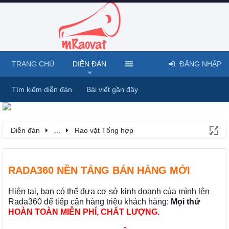
TRANG CHỦ
DIỄN ĐÀN
ĐĂNG NHẬP
Tìm kiếm diễn đàn
Bài viết gần đây
Diễn đàn
...
Rao vặt Tổng hợp
RADA360 NỀN TẢNG BÁN HÀNG MỚI
Hiện tại, bạn có thể đưa cơ sở kinh doanh của mình lên
Rada360 để tiếp cận hàng triệu khách hàng:
Mọi thứ
HOÀN TOÀN MIỄN PHÍ, CHẤT LƯỢNG.