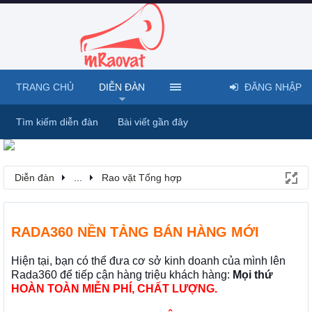
TRANG CHỦ
DIỄN ĐÀN
ĐĂNG NHẬP
Tìm kiếm diễn đàn
Bài viết gần đây
Diễn đàn
...
Rao vặt Tổng hợp
RADA360 NỀN TẢNG BÁN HÀNG MỚI
Hiện tại, bạn có thể đưa cơ sở kinh doanh của mình lên
Rada360 để tiếp cận hàng triệu khách hàng:
Mọi thứ
HOÀN TOÀN MIỄN PHÍ, CHẤT LƯỢNG.