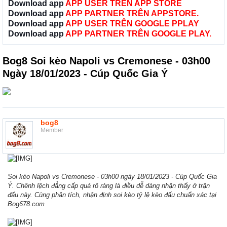
Download app
APP USER TRÊN APP STORE
Download app
APP PARTNER TRÊN APPSTORE.
Download app
APP USER TRÊN GOOGLE PPLAY
Download app
APP PARTNER TRÊN GOOGLE PLAY.
Bog8 Soi kèo Napoli vs Cremonese - 03h00
Ngày 18/01/2023 - Cúp Quốc Gia Ý
bog8
Member
Soi kèo Napoli vs Cremonese - 03h00 ngày 18/01/2023 - Cúp Quốc Gia
Ý. Chênh lệch đẳng cấp quá rõ ràng là điều dễ dàng nhận thấy ở trận
đấu này. Cùng phân tích, nhận định soi kèo tỷ lệ kèo đấu chuẩn xác tại
Bog678.com