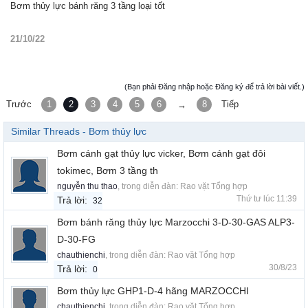
Bơm thủy lực bánh răng 3 tầng loại tốt
21/10/22
(Bạn phải Đăng nhập hoặc Đăng ký để trả lời bài viết.)
Trước
1
2
3
4
5
6
8
Tiếp
→
Similar Threads - Bơm thủy lực
Bơm cánh gạt thủy lực vicker, Bơm cánh gạt đôi
tokimec, Bơm 3 tầng th
nguyễn thu thao
, trong diễn đàn:
Rao vặt Tổng hợp
Thứ tư lúc 11:39
Trả lời:
32
Bơm bánh răng thủy lực Marzocchi 3-D-30-GAS ALP3-
D-30-FG
chauthienchi
, trong diễn đàn:
Rao vặt Tổng hợp
30/8/23
Trả lời:
0
Bơm thủy lực GHP1-D-4 hãng MARZOCCHI
chauthienchi
, trong diễn đàn:
Rao vặt Tổng hợp