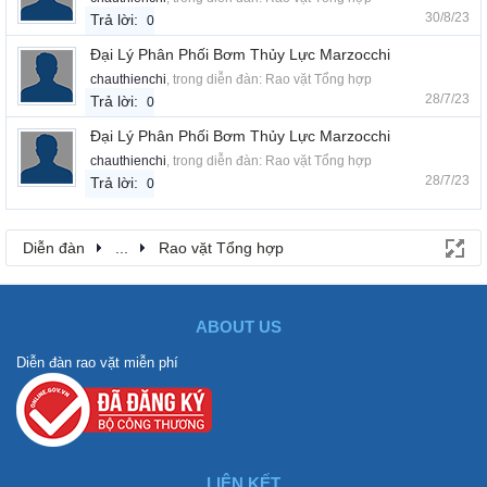
30/8/23
Trả lời:
0
Đại Lý Phân Phối Bơm Thủy Lực Marzocchi
chauthienchi
, trong diễn đàn:
Rao vặt Tổng hợp
28/7/23
Trả lời:
0
Đại Lý Phân Phối Bơm Thủy Lực Marzocchi
chauthienchi
, trong diễn đàn:
Rao vặt Tổng hợp
28/7/23
Trả lời:
0
Diễn đàn
...
Rao vặt Tổng hợp
ABOUT US
Diễn đàn rao vặt miễn phí
LIÊN KẾT