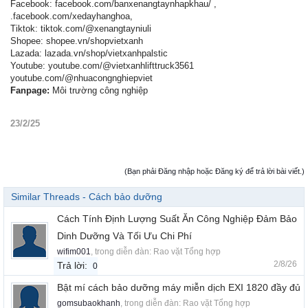
Facebook: facebook.com/banxenangtaynhapkhau/ ,
.facebook.com/xedayhanghoa,
Tiktok: tiktok.com/@xenangtayniuli
Shopee: shopee.vn/shopvietxanh
Lazada: lazada.vn/shop/vietxanhpalstic
Youtube: youtube.com/@vietxanhlifttruck3561
youtube.com/@nhuacongnghiepviet
Fanpage:
Môi trường công nghiệp
23/2/25
(Bạn phải Đăng nhập hoặc Đăng ký để trả lời bài viết.)
Similar Threads - Cách bảo dưỡng
Cách Tính Định Lượng Suất Ăn Công Nghiệp Đảm Bảo
Dinh Dưỡng Và Tối Ưu Chi Phí
wifim001
, trong diễn đàn:
Rao vặt Tổng hợp
2/8/26
Trả lời:
0
Bật mí cách bảo dưỡng máy miễn dịch EXI 1820 đầy đủ
gomsubaokhanh
, trong diễn đàn:
Rao vặt Tổng hợp