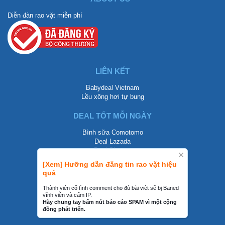
Diễn đàn rao vặt miễn phí
LIÊN KẾT
Babydeal Vietnam
Lều xông hơi tự bung
DEAL TỐT MỖI NGÀY
Bình sữa Comotomo
Deal Lazada
Deal Shopee
[Xem] Hưỡng dẫn đăng tin rao vặt hiệu
LIÊN HỆ
quả
0858002468
Thành viên cố tình comment cho đủ bài viêt sẽ bị Baned
vĩnh viễn và cấm IP.
contact@mraovat.vn
Hãy chung tay bấm nút báo cáo SPAM vì một cộng
đồng phát triển.
mraovat.vn