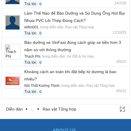
24/7/26
Trả lời:
0
Làm Thế Nào để Bảo Dưỡng và Sử Dụng Ống Hút Bụi
Nhựa PVC Lõi Thép Đúng Cách?
wifim001
, trong diễn đàn:
Rao vặt Tổng hợp
12/10/25
Trả lời:
0
Bảo dưỡng xe VinFast đúng cách giúp xe bền hơn 3
năm so với thông thường
Thạch Phi
, trong diễn đàn:
Xe Ôtô & Xe máy
9/5/25
Trả lời:
0
Khoảng cách an toàn khi đăt bếp từ dương là bao
nhiêu?
Nội Thất Kường Thịnh
, trong diễn đàn:
Rao vặt Tổng hợp
6/5/22
Trả lời:
0
Diễn đàn
...
Rao vặt Tổng hợp
ABOUT US