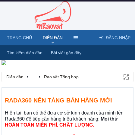
TRANG CHỦ
DIỄN ĐÀN
ĐĂNG NHẬP
Tìm kiếm diễn đàn
Bài viết gần đây
Diễn đàn
...
Rao vặt Tổng hợp
RADA360 NỀN TẢNG BÁN HÀNG MỚI
Hiện tại, bạn có thể đưa cơ sở kinh doanh của mình lên
Rada360 để tiếp cận hàng triệu khách hàng:
Mọi thứ
HOÀN TOÀN MIỄN PHÍ, CHẤT LƯỢNG.