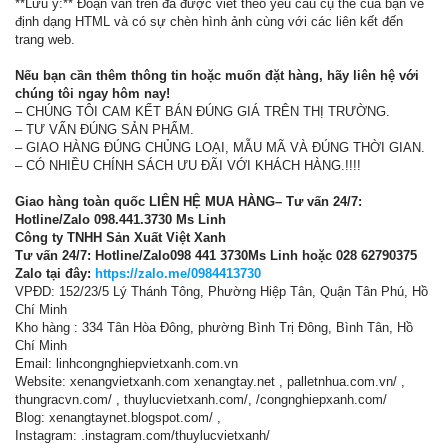
**Lưu ý:** Đoạn văn trên đã được viết theo yêu cầu cụ thể của bạn về
định dạng HTML và có sự chèn hình ảnh cùng với các liên kết đến
trang web.
Nếu bạn cần thêm thông tin hoặc muốn đặt hàng, hãy liên hệ với
chúng tôi ngay hôm nay!
– CHÚNG TÔI CAM KẾT BÁN ĐÚNG GIÁ TRÊN THỊ TRƯỜNG.
– TƯ VẤN ĐÚNG SẢN PHẨM.
– GIAO HÀNG ĐÚNG CHỦNG LOẠI, MẪU MÃ VÀ ĐÚNG THỜI GIAN.
– CÓ NHIỀU CHÍNH SÁCH ƯU ĐÃI VỚI KHÁCH HÀNG.!!!!
Giao hàng toàn quốc LIÊN HỆ MUA HÀNG– Tư vấn 24/7:
Hotline/Zalo 098.441.3730 Ms Linh
Công ty TNHH Sản Xuất Việt Xanh
Tư vấn 24/7: Hotline/Zalo098 441 3730Ms Linh hoặc 028 62790375
Zalo tại đây:
https://zalo.me/0984413730
VPĐD: 152/23/5 Lý Thánh Tông, Phường Hiệp Tân, Quận Tân Phú, Hồ
Chí Minh
Kho hàng : 334 Tân Hòa Đông, phường Bình Trị Đông, Bình Tân, Hồ
Chí Minh
Email: linhcongnghiepvietxanh.com.vn
Website: xenangvietxanh.com xenangtay.net , palletnhua.com.vn/ ,
thungracvn.com/ , thuylucvietxanh.com/, /congnghiepxanh.com/
Blog: xenangtaynet.blogspot.com/ ,
Instagram: .instagram.com/thuylucvietxanh/