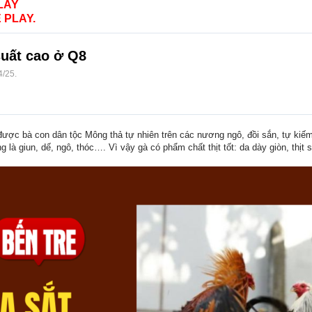
LAY
 PLAY.
suất cao ở Q8
4/25
.
ược bà con dân tộc Mông thả tự nhiên trên các nương ngô, đồi sắn, tự kiếm 
 là giun, dế, ngô, thóc…. Vì vậy gà có phẩm chất thịt tốt: da dày giòn, thị