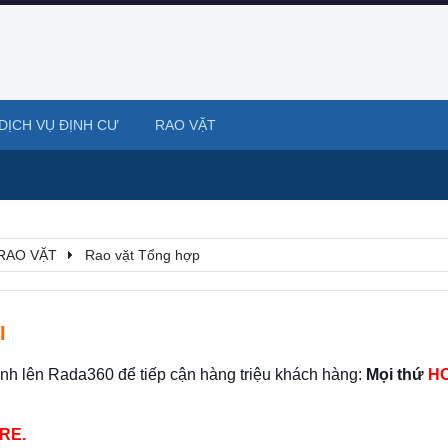
DỊCH VỤ ĐỊNH CƯ
RAO VẶT
RAO VẶT
Rao vặt Tổng hợp
I
ình lên Rada360 để tiếp cận hàng triệu khách hàng:
Mọi thứ
HO
RE.