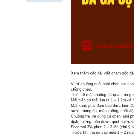
Xem thêm các bài viết chăm sóc gà
Vị trí chuồng nuôi phải chọn nơi ca
chồng chéo.
Thiết kế mái chuồng rất quan trọng
Mái hiên có thể đua ra 1 – 1,2m để 
Mặt khác phải đảm bảo thực hiện đư
sưởi, máng ăn, máng uống, chất độn
Chuồng trại và dụng cụ chăn nuôi p
dịch, tường, nền được quét nước vô
Foocmol 3% phun 2 – 3 lần (chú ý p
Trước khi thả gà vào nuôi 1 – 2 ng