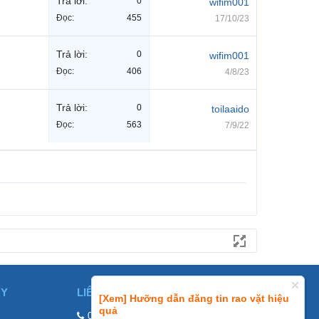
Trả lời:
0
wifim001
Đọc:
455
17/10/23
Trả lời:
0
wifim001
Đọc:
406
4/8/23
Trả lời:
0
toilaaido
Đọc:
563
7/9/22
ÀY
LIÊN HỆ
[Xem] Hưỡng dẫn đăng tin rao vặt hiệu
quả
0858002468