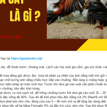
 hay tại
https://gaubentre.vip/
o ráo, dễ thoát nước, thoáng mát, cách các trại nuôi gia cầm, gia súc khác c
 để mùa đông giữ được ấm, mùa hè phản xạ nhiệt của ánh nắng mặt trời giữ
hạn chế lượng ánh nắng chiếu trực tiếp vào chuồng. Nền láng xi măng hoặc gạ
ợc biện pháp an toàn sinh học.Trước khi đưa gà vào nuôi cần phải chuẩn bị 
 chuồng, tiêu độc khử trùng.
hải được cọ rửa sạch sẽ, để trống chuồng trước khi đưa gà vào nuôi 15 – 20
i đặc nồng độ 40%. Sau đó để khô phun tiêu độc bằng xút 2% (NaoH) với liều
hun phải kéo rèm che, đóng cửa sau 5 – 8h mới mở ra để tăng tác dụng diệt
ày phun tẩy uế lại bằng Formalin 3% và đậy kín cửa, rèm che. Sau khi phun 