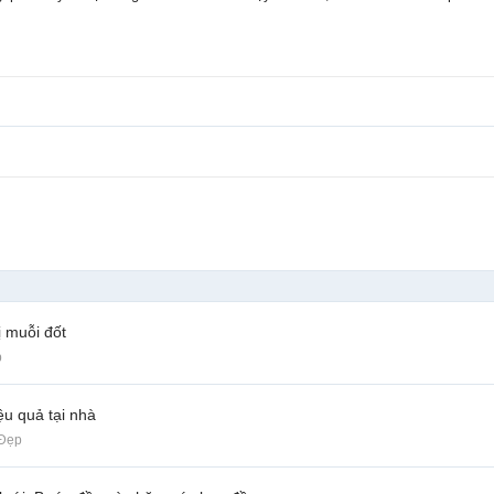
ị muỗi đốt
p
u quả tại nhà
 Đẹp