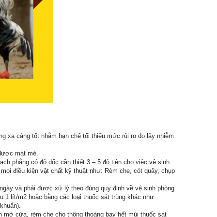
àng xa càng tốt nhằm hạn chế tối thiểu mức rủi ro do lây nhiễm
 được mát mẻ.
ch phẳng có độ dốc cần thiết 3 – 5 độ tiện cho việc vệ sinh.
mọi điều kiện vật chất kỹ thuật như: Rèm che, cót quây, chụp
 ngày và phải được xử lý theo đúng quy định về vệ sinh phòng
 1 lít/m2 hoặc bằng các loại thuốc sát trùng khác như
 khuẩn).
5h mở cửa, rèm che cho thông thoáng bay hết mùi thuốc sát