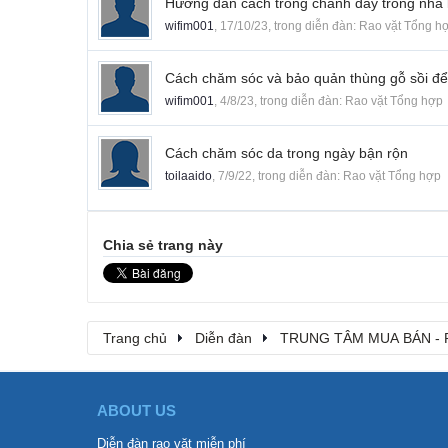
Hướng dẫn cách trồng chanh dây trong nhà 
wifim001
,
17/10/23
, trong diễn đàn:
Rao vặt Tổng h
Cách chăm sóc và bảo quản thùng gỗ sồi để 
wifim001
,
4/8/23
, trong diễn đàn:
Rao vặt Tổng hợp
Cách chăm sóc da trong ngày bận rộn
toilaaido
,
7/9/22
, trong diễn đàn:
Rao vặt Tổng hợp
Chia sẻ trang này
Trang chủ
Diễn đàn
TRUNG TÂM MUA BÁN - 
ABOUT US
Diễn đàn rao vặt miễn phí