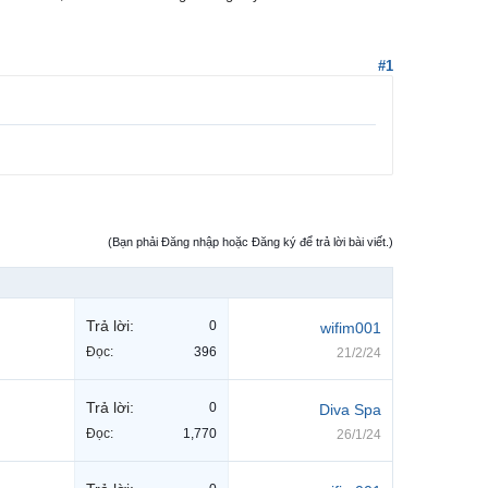
#1
(Bạn phải Đăng nhập hoặc Đăng ký để trả lời bài viết.)
Trả lời:
0
wifim001
Đọc:
396
21/2/24
Trả lời:
0
Diva Spa
Đọc:
1,770
26/1/24