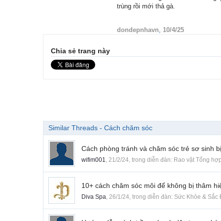
trùng rồi mới thả gà.
dondepnhavn
,
10/4/25
Chia sẻ trang này
Similar Threads - Cách chăm sóc
Cách phòng tránh và chăm sóc trẻ sơ sinh b
wifim001
,
21/2/24
, trong diễn đàn:
Rao vặt Tổng hợ
10+ cách chăm sóc môi để không bị thâm hiệ
Diva Spa
,
26/1/24
, trong diễn đàn:
Sức Khỏe & Sắc