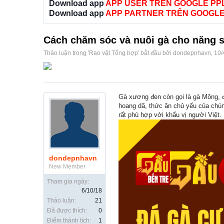
Download app
APP USER TRÊN GOOGLE PP
Download app
APP PARTNER TRÊN GOOGLE
Cách chăm sóc và nuôi gà cho năng 
Thảo luận trong '
Rao vặt Tổng hợp
' bắt đầu bởi
dondepnhavn
,
10/
Gà xương đen còn gọi là gà Mông, đ
hoang dã, thức ăn chủ yếu của chúng
rất phù hợp với khẩu vị người Việt.
dondepnhavn
New Member
Tham gia ngày:
6/10/18
Thảo luận:
21
Đã được thích:
0
Điểm thành tích:
1