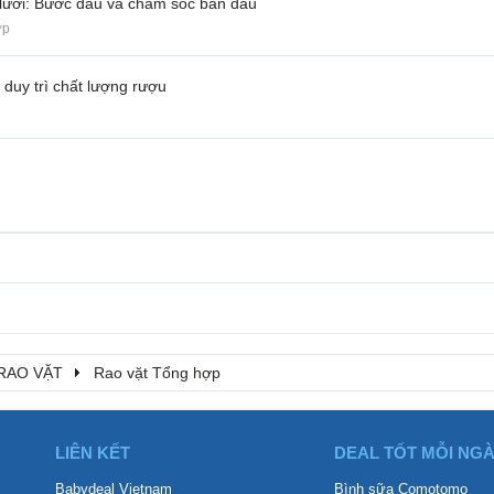
lưới: Bước đầu và chăm sóc ban đầu
ợp
duy trì chất lượng rượu
RAO VẶT
Rao vặt Tổng hợp
LIÊN KẾT
DEAL TỐT MỖI NG
Babydeal Vietnam
Bình sữa Comotomo