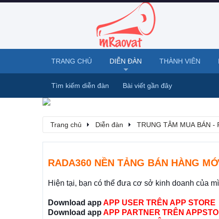
TRANG CHỦ
DIỄN ĐÀN
THÀNH VIÊN
Tìm kiếm diễn đàn
Bài viết gần đây
Trang chủ
Diễn đàn
TRUNG TÂM MUA BÁN - 
RADA360 NỀN TẢNG BÁN HÀNG MỚ
Hiện tại, bạn có thể đưa cơ sở kinh doanh của m
Download app
APP USER TRÊN APP STORE
Download app
APP PARTNER TRÊN APPSTO