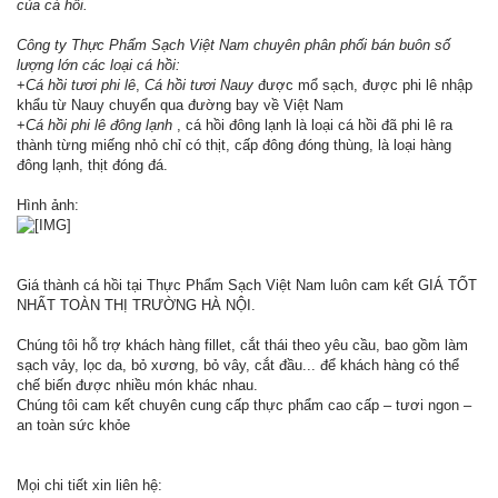
của cá hồi.
Công ty Thực Phẩm Sạch Việt Nam chuyên phân phối bán buôn số
lượng lớn các loại cá hồi:
+
Cá hồi tươi phi lê
,
Cá hồi tươi Nauy
được mổ sạch, được phi lê nhập
khẩu từ Nauy chuyển qua đường bay về Việt Nam
+
Cá hồi phi lê đông lạnh
, cá hồi đông lạnh là loại cá hồi đã phi lê ra
thành từng miếng nhỏ chỉ có thịt, cấp đông đóng thùng, là loại hàng
đông lạnh, thịt đóng đá.
Hình ảnh:
Giá thành cá hồi tại Thực Phẩm Sạch Việt Nam luôn cam kết GIÁ TỐT
NHẤT TOÀN THỊ TRƯỜNG HÀ NỘI.
Chúng tôi hỗ trợ khách hàng fillet, cắt thái theo yêu cầu, bao gồm làm
sạch vảy, lọc da, bỏ xương, bỏ vây, cắt đầu... để khách hàng có thể
chế biến được nhiều món khác nhau.
Chúng tôi cam kết chuyên cung cấp thực phẩm cao cấp – tươi ngon –
an toàn sức khỏe
Mọi chi tiết xin liên hệ: