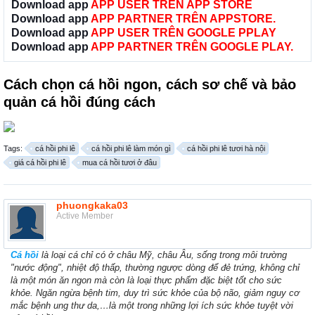
Download app
APP USER TRÊN APP STORE
Download app
APP PARTNER TRÊN APPSTORE.
Download app
APP USER TRÊN GOOGLE PPLAY
Download app
APP PARTNER TRÊN GOOGLE PLAY.
Cách chọn cá hồi ngon, cách sơ chế và bảo
quản cá hồi đúng cách
Tags:
cá hồi phi lê
cá hồi phi lê làm món gì
cá hồi phi lê tươi hà nội
giá cá hồi phi lê
mua cá hồi tươi ở đâu
phuongkaka03
Active Member
Cá hồi
là loại cá chỉ có ở châu Mỹ, châu Âu, sống trong môi trường
"nước động", nhiệt độ thấp, thường ngược dòng để đẻ trứng, không chỉ
là một món ăn ngon mà còn là loại thực phẩm đặc biệt tốt cho sức
khỏe. Ngăn ngừa bệnh tim, duy trì sức khỏe của bộ não, giảm nguy cơ
mắc bệnh ung thư da,…là một trong những lợi ích sức khỏe tuyệt vời