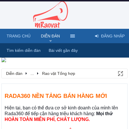
TRANG CHỦ
DIỄN ĐÀN
ĐĂNG NHẬP
Tìm kiếm diễn đàn
Bài viết gần đây
Diễn đàn
...
Rao vặt Tổng hợp
RADA360 NỀN TẢNG BÁN HÀNG MỚI
Hiện tại, bạn có thể đưa cơ sở kinh doanh của mình lên
Rada360 để tiếp cận hàng triệu khách hàng:
Mọi thứ
HOÀN TOÀN MIỄN PHÍ, CHẤT LƯỢNG.