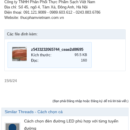
Công ty TNHH Phân Phối Thực Phẩm Sạch Việt Nam
Địa chỉ: Số 45, ngõ 4, Tàm Xá, Đông Anh, Hà Nội
Điện thoại: 091.121.9089 - 0989.603.612 - 0243.883.6786
Website: thucphamvietnam.com.vn
Các file đính kèm:
z5433232065744_ceae2d8f695ce93cb41f73587d915f27.jpg
Kích thước:
95.5 KB
Đọc:
160
15/6/24
(Bạn phải Đăng nhập hoặc Đăng ký để trả lời bài viết.)
Similar Threads - Cách chọn cá
Cách chọn đèn đường LED phù hợp với từng tuyến
đường