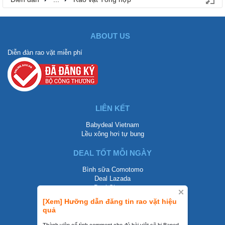
ABOUT US
Diễn đàn rao vặt miễn phí
LIÊN KẾT
Babydeal Vietnam
Lều xông hơi tự bung
DEAL TỐT MỖI NGÀY
Bình sữa Comotomo
Deal Lazada
Deal Shopee
[Xem] Hưỡng dẫn đăng tin rao vặt hiệu
LIÊN HỆ
quả
0858002468