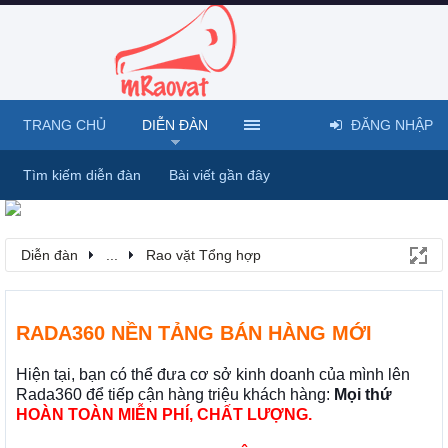
TRANG CHỦ
DIỄN ĐÀN
ĐĂNG NHẬP
Tìm kiếm diễn đàn
Bài viết gần đây
Diễn đàn
...
Rao vặt Tổng hợp
RADA360 NỀN TẢNG BÁN HÀNG MỚI
Hiện tại, bạn có thể đưa cơ sở kinh doanh của mình lên
Rada360 để tiếp cận hàng triệu khách hàng:
Mọi thứ
HOÀN TOÀN MIỄN PHÍ, CHẤT LƯỢNG.