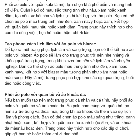
Phối áo polo với quần kaki là một lựa chọn khá phổ biến và mang tính
cổ điển. Quần kaki có màu sắc trung tính như nâu, xám hoặc xanh
đậm, tạo nên sự hài hòa và lịch sự khi kết hợp với áo polo. Bạn có thể
chọn áo polo màu trung tính như đen, xanh navy hoặc xám, kết hợp
với quần kaki màu nâu hoặc xanh đậm. Trang phục này thích hợp cho
các dịp công việc, hẹn hò hoặc thậm chí đi làm.
Tạo phong cách lịch lãm với áo polo và blazer:
Để tạo ra một trang phục lịch lãm và sang trọng, bạn có thể kết hợp áo
polo với blazer. Áo polo sẽ làm cho trang phục trở nên nhẹ nhàng và
không quá trang trọng, trong khi blazer tạo nên vẻ lịch lãm và chuyên
nghiệp. Bạn có thể chọn áo polo màu trung tính như đen, xám hoặc
xanh navy, kết hợp với blazer màu tương phản như xám nhạt hoặc
màu sáng. Đây là một trang phục phù hợp cho các dịp quan trọng, buổi
tiệc hoặc công việc.
Phối áo polo với quần bò và áo khoác da:
Nếu bạn muốn tạo nên một trang phục cá nhân và cá tính, hãy phối áo
polo với quần bò và áo khoác da. Áo polo nam cùng với quần bò tạo
nên sự trẻ trung và thoải mái, trong khi áo khoác da thêm vào sự lịch
lãm và phong cách. Bạn có thể chọn áo polo màu sáng như trắng, xanh
nhạt hoặc xám, kết hợp với quần bò màu xanh hoặc đen, và áo khoác
da màunâu hoặc đen. Trang phục này thích hợp cho các dịp đi chơi,
gặp gỡ bạn bè hoặc thậm chí đi dạo phố.