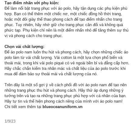
Tạo điểm nhấn với phụ kiện:
Để làm nổi bật trang phục với áo polo, hãy tận dụng các phụ kiện phù
hợp. Bạn có thể thêm một chiếc nơ, một chiếc đồng hồ thời trang,
hoặc một đôi giày thể thao phong cách để tạo điểm nhấn cho trang
phục. Tuy nhiên, hãy nhớ giữ cho trang phục cân đối và không quá
phức tạp. Phụ kiện chỉ nên là một điểm nhấn nhỏ để tăng thêm sự thú
vị và phong cách cho trang phục.
Chọn vải chất lượng:
Để áo polo nam luôn thu hút và phong cách, hãy chọn những chiếc áo
polo làm từ vải chất lượng. Vải cotton là một lựa chọn phổ biến và
thoải mái, trong khi vải polo piqué có vẻ ngoài bền bỉ và đẳng cấp hơn.
Hãy chắc chắn kiểm tra nhãn mác và chất liệu của áo polo trước khi
mua để đảm bảo sự thoải mái và chất lượng của nó.
Trên đây là một số gợi ý về cách phối đồ với áo polo nam để tạo nên
những trang phục thu hút và phong cách. Hãy thử áp dụng những ý
tưởng trên và tạo ra những trang phục phù hợp với cá nhân của bạn.
Hãy tự tin và thể hiện phong cách riêng của mình với áo polo nam!
Chi tiết xem thêm tại
blueoceanuniform.vn
1/9/23