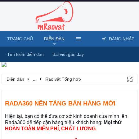
TRANG CHỦ
DIỄN ĐÀN
ĐĂNG NHẬP
Tìm kiếm diễn đàn
Bài viết gần đây
Diễn đàn
...
Rao vặt Tổng hợp
RADA360 NỀN TẢNG BÁN HÀNG MỚI
Hiện tại, bạn có thể đưa cơ sở kinh doanh của mình lên
Rada360 để tiếp cận hàng triệu khách hàng:
Mọi thứ
HOÀN TOÀN MIỄN PHÍ, CHẤT LƯỢNG.