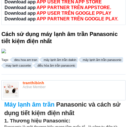
Download app
APP USER TRÊN APP STORE
Download app
APP PARTNER TRÊN APPSTORE.
Download app
APP USER TRÊN GOOGLE PPLAY
Download app
APP PARTNER TRÊN GOOGLE PLAY.
Cách sử dụng máy lạnh âm trần Panasonic
tiết kiệm điện nhất
Tags:
dieu hoa am tran
máy lạnh âm trần daikin
máy lạnh âm trần panasonic
may lanh cassette
điều hòa âm trần panasonic
tranthibinh
Active Member
Máy lạnh âm trần
Panasonic và cách sử
dụng tiết kiệm điện nhất
1. Thương hiệu Panasonic:
Panasonic là một thương hiệu mang tầm quốc tế - là công ty điện tử