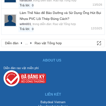
hanatc89
, trong diễn đàn:
Rao vặt Tổng hợp
13/5/26
Trả lời:
0
Làm Thế Nào để Bảo Dưỡng và Sử Dụng Ống Hút Bụi
Nhựa PVC Lõi Thép Đúng Cách?
wifim001
, trong diễn đàn:
Rao vặt Tổng hợp
12/10/25
Trả lời:
0
Diễn đàn
...
Rao vặt Tổng hợp
ABOUT US
Diễn đàn rao vặt miễn phí
LIÊN KẾT
Babydeal Vietnam