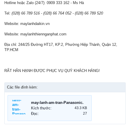
Hotline hoặc Zalo (24/7): 0909 333 162 - Ms Hà
Tel
: (028) 66 789 516 - (028) 66 764 052 - (028) 66 789 520
Website: maylanhdaikin.vn
Website: maylanhthiennganphat.com
Địa chỉ: 244/25 Đường HT17, KP.2, Phường Hiệp Thành, Quận 12,
TP.HCM
RẤT HÂN HẠNH ĐƯỢC PHỤC VỤ QUÝ KHÁCH HÀNG!
Các file đính kèm:
may-lanh-am-tran-Panasonic.jpg
Kích thước:
43.3 KB
Đọc:
27