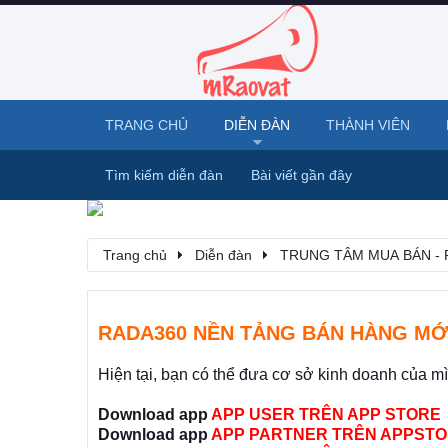
TRANG CHỦ
DIỄN ĐÀN
THÀNH VIÊN
Tìm kiếm diễn đàn
Bài viết gần đây
Trang chủ
Diễn đàn
TRUNG TÂM MUA BÁN - 
RADA360 NỀN TẢNG BÁN HÀNG MỚ
Hiện tại, bạn có thể đưa cơ sở kinh doanh của m
Download app
APP USER TRÊN APP STORE
Download app
APP PARTNER TRÊN APPSTO