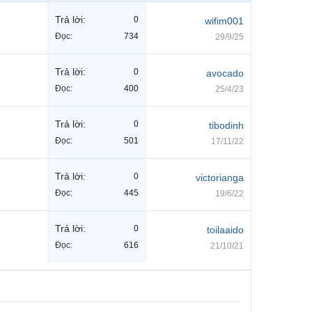
Trả lời:
0
wifim001
Đọc:
734
29/9/25
Trả lời:
0
avocado
Đọc:
400
25/4/23
Trả lời:
0
tibodinh
Đọc:
501
17/11/22
Trả lời:
0
victorianga
Đọc:
445
19/6/22
Trả lời:
0
toilaaido
Đọc:
616
21/10/21