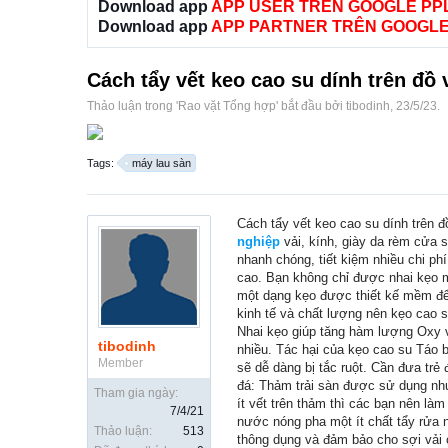
Download app
APP USER TRÊN GOOGLE PP
Download app
APP PARTNER TRÊN GOOGLE
Cách tẩy vết keo cao su dính trên đồ 
Thảo luận trong '
Rao vặt Tổng hợp
' bắt đầu bởi
tibodinh
,
23/5/23
.
Tags:
máy lau sàn
Cách tẩy vết keo cao su dính trên đ
nghiệp
vải, kính, giày da rèm cửa 
nhanh chóng, tiết kiệm nhiều chi ph
cao. Bạn không chỉ được nhai kẹo m
một dạng kẹo được thiết kế mềm để 
kinh tế và chất lượng nên kẹo cao 
Nhai kẹo giúp tăng hàm lượng Oxy v
tibodinh
nhiều. Tác hại của kẹo cao su Táo b
Member
sẽ dễ dàng bị tắc ruột. Cần đưa tr
đá: Thảm trải sàn được sử dụng như
Tham gia ngày:
ít vết trên thảm thì các bạn nên là
7/4/21
nước nóng pha một ít chất tẩy rửa n
Thảo luận:
513
thông dụng và đảm bảo cho sợi vải 