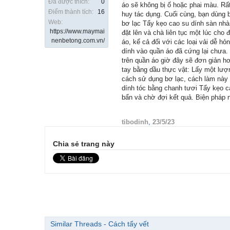
Đã được thích:
0
áo sẽ không bị ố hoặc phai màu. Rất
Điểm thành tích:
16
huy tác dụng. Cuối cùng, bạn dùng 
Web:
bơ lạc Tẩy kẹo cao su dính sàn nhà
https://www.maymai
đặt lên và chà liên tục một lúc cho
nenbetong.com.vn/
áo, kể cả đối với các loại vải dễ 
dính vào quần áo đã cứng lại chưa.
trên quần áo giờ đây sẽ đơn giản h
tay bằng dầu thực vật: Lấy một lượn
cách sử dụng bơ lạc, cách làm này s
dính tóc bằng chanh tươi Tẩy kẹo ca
bẩn và chờ đợi kết quả. Biện pháp n
tibodinh
,
23/5/23
Chia sẻ trang này
Similar Threads - Cách tẩy vết