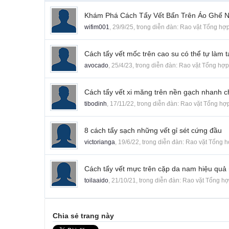
Khám Phá Cách Tẩy Vết Bẩn Trên Áo Ghế 
wifim001
,
29/9/25
, trong diễn đàn:
Rao vặt Tổng hợ
Cách tẩy vết mốc trên cao su có thể tự làm t
avocado
,
25/4/23
, trong diễn đàn:
Rao vặt Tổng hợp
Cách tẩy vết xi măng trên nền gạch nhanh 
tibodinh
,
17/11/22
, trong diễn đàn:
Rao vặt Tổng hợ
8 cách tẩy sạch những vết gỉ sét cứng đầu
victorianga
,
19/6/22
, trong diễn đàn:
Rao vặt Tổng 
Cách tẩy vết mực trên cặp da nam hiệu quả
toilaaido
,
21/10/21
, trong diễn đàn:
Rao vặt Tổng h
Chia sẻ trang này