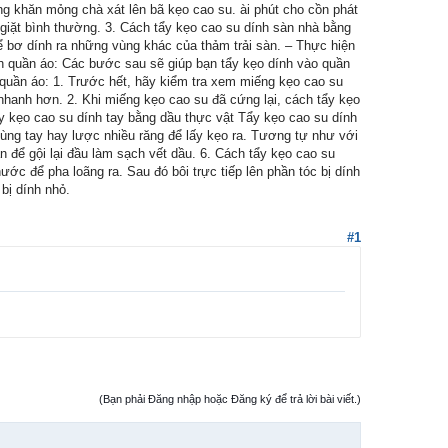
ng khăn mỏng chà xát lên bã kẹo cao su. ài phút cho cồn phát
giặt bình thường. 3. Cách tẩy kẹo cao su dính sàn nhà bằng
ể bơ dính ra những vùng khác của thảm trải sàn. – Thực hiện
ính quần áo: Các bước sau sẽ giúp bạn tẩy kẹo dính vào quần
 quần áo: 1. Trước hết, hãy kiểm tra xem miếng kẹo cao su
nhanh hơn. 2. Khi miếng kẹo cao su đã cứng lại, cách tẩy kẹo
ẩy kẹo cao su dính tay bằng dầu thực vật Tẩy kẹo cao su dính
dùng tay hay lược nhiều răng để lấy kẹo ra. Tương tự như với
n để gội lại đầu làm sạch vết dầu. 6. Cách tẩy kẹo cao su
ớc để pha loãng ra. Sau đó bôi trực tiếp lên phần tóc bị dính
bị dính nhỏ.
#1
(Bạn phải Đăng nhập hoặc Đăng ký để trả lời bài viết.)