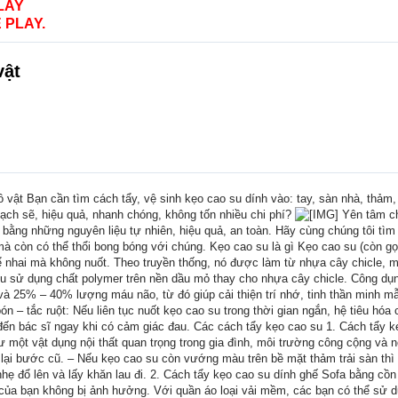
LAY
 PLAY.
vật
ồ vật Bạn cần tìm cách tẩy, vệ sinh kẹo cao su dính vào: tay, sàn nhà, thảm
sạch sẽ, hiệu quả, nhanh chóng, không tốn nhiều chi phí?
Yên tâm ch
í bằng những nguyên liệu tự nhiên, hiệu quả, an toàn. Hãy cùng chúng tôi tìm
à còn có thể thổi bong bóng với chúng. Kẹo cao su là gì Kẹo cao su (còn g
nhai mà không nuốt. Theo truyền thống, nó được làm từ nhựa cây chicle, một
su sử dụng chất polymer trên nền dầu mỏ thay cho nhựa cây chicle. Công dụ
à 25% – 40% lượng máu não, từ đó giúp cải thiện trí nhớ, tinh thần minh mẫ
ón – tắc ruột: Nếu liên tục nuốt kẹo cao su trong thời gian ngắn, hệ tiêu hóa
ẻ đến bác sĩ ngay khi có cảm giác đau. Các cách tẩy kẹo cao su 1. Cách tẩy
 một vật dụng nội thất quan trọng trong gia đình, môi trường công cộng và 
m lại bước cũ. – Nếu kẹo cao su còn vướng màu trên bề mặt thảm trải sàn th
hẹ đổ lên và lấy khăn lau đi. 2. Cách tẩy kẹo cao su dính ghế Sofa bằng cồ
của bạn không bị ảnh hưởng. Với quần áo loại vải mềm, các bạn có thể sử d