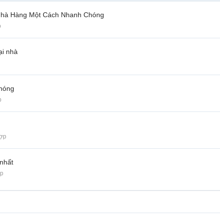
Nhà Hàng Một Cách Nhanh Chóng
p
ại nhà
chóng
p
hợp
 nhất
ợp