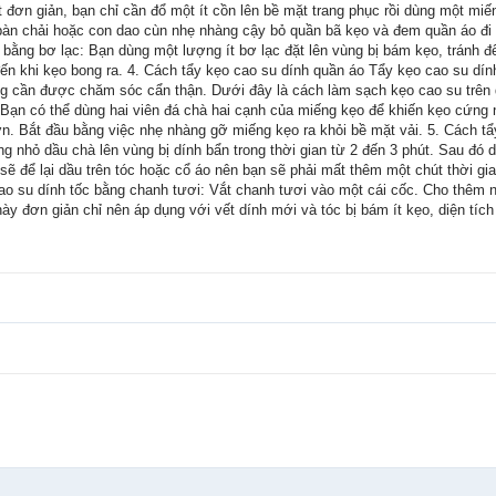
 đơn giản, bạn chỉ cần đổ một ít cồn lên bề mặt trang phục rồi dùng một miế
bàn chải hoặc con dao cùn nhẹ nhàng cậy bỏ quần bã kẹo và đem quần áo đi 
 bằng bơ lạc: Bạn dùng một lượng ít bơ lạc đặt lên vùng bị bám kẹo, tránh đ
 đến khi kẹo bong ra. 4. Cách tẩy kẹo cao su dính quần áo Tẩy kẹo cao su d
hỏng cần được chăm sóc cẩn thận. Dưới đây là cách làm sạch kẹo cao su trên
 Bạn có thể dùng hai viên đá chà hai cạnh của miếng kẹo để khiến kẹo cứng 
ơn. Bắt đầu bằng việc nhẹ nhàng gỡ miếng kẹo ra khỏi bề mặt vải. 5. Cách t
g nhỏ dầu chà lên vùng bị dính bẩn trong thời gian từ 2 đến 3 phút. Sau đó 
ẽ để lại dầu trên tóc hoặc cổ áo nên bạn sẽ phải mất thêm một chút thời gia
o su dính tốc bằng chanh tươi: Vắt chanh tươi vào một cái cốc. Cho thêm nư
ày đơn giản chỉ nên áp dụng với vết dính mới và tóc bị bám ít kẹo, diện tích 