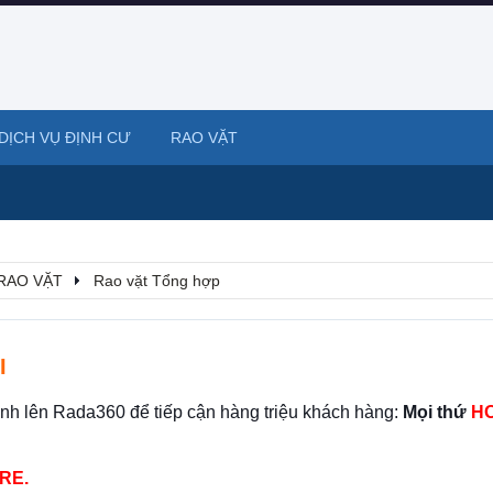
DỊCH VỤ ĐỊNH CƯ
RAO VẶT
RAO VẶT
Rao vặt Tổng hợp
I
ình lên Rada360 để tiếp cận hàng triệu khách hàng:
Mọi thứ
HO
RE.