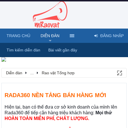
TRANG CHỦ
DIỄN ĐÀN
ĐĂNG NHẬP
Tìm kiếm diễn đàn
Bài viết gần đây
Diễn đàn
...
Rao vặt Tổng hợp
RADA360 NỀN TẢNG BÁN HÀNG MỚI
Hiện tại, bạn có thể đưa cơ sở kinh doanh của mình lên
Rada360 để tiếp cận hàng triệu khách hàng:
Mọi thứ
HOÀN TOÀN MIỄN PHÍ, CHẤT LƯỢNG.