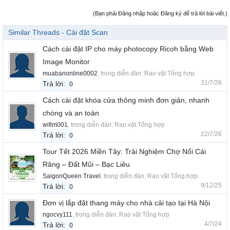
(Bạn phải Đăng nhập hoặc Đăng ký để trả lời bài viết.)
Similar Threads - Cài đặt Scan
Cách cài đặt IP cho máy photocopy Ricoh bằng Web
Image Monitor
muabanonline0002
, trong diễn đàn:
Rao vặt Tổng hợp
31/7/26
Trả lời:
0
Cách cài đặt khóa cửa thông minh đơn giản, nhanh
chóng và an toàn
wifim001
, trong diễn đàn:
Rao vặt Tổng hợp
22/7/26
Trả lời:
0
Tour Tết 2026 Miền Tây: Trải Nghiệm Chợ Nổi Cái
Răng – Đất Mũi – Bạc Liêu
SaigonQueen Travel
, trong diễn đàn:
Rao vặt Tổng hợp
9/12/25
Trả lời:
0
Đơn vị lắp đặt thang máy cho nhà cải tạo tại Hà Nội
ngocvy111
, trong diễn đàn:
Rao vặt Tổng hợp
4/7/24
Trả lời:
0