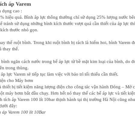
tích áp Varem
n dụng cao :
99% hiệu quả. Bình áp lực thông thường chỉ sử dụng 25% lượng nước b
ể tránh sử dụng những bình kích thước vượt quá cần thiết của áp lực 
 kích thước nhỏ gọn.
ay thế ruột bình. Trong khi ruột bình bị rách là hiếm hoi, bình Varem đ
à thay thế.
bình ngăn cách nước trong bể áp lực từ bề mặt kim loại của bình, do đ
ên trong thùng.
áp lực Varem sẽ tiếp tục làm việc với bảo trì tối thiểu cần thiết.
 điện cho Máy bơm
là thiết bị tiết kiệm năng lượng điện cho công tác vận hành Đóng – Mở
ột máy bơm bắt đầu chạy. Hơn hết nó thay thế các bể áp lực và tiết ki
nh tích áp Varem 100 lít 10bar thịnh hành tại thị trường Hà Nội cũng nh
dưới đây:
h áp Varem 100 lít 10Bar