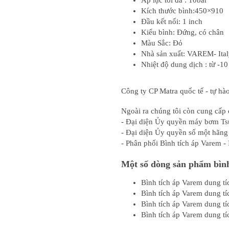
Áp lực tối đa : 10bar
Kích thước bình:450×910
Đầu kết nối: 1 inch
Kiểu bình: Đứng, có chân
Màu Sắc: Đỏ
Nhà sản xuất: VAREM- Ita
Nhiệt độ dung dịch : từ -1
Công ty CP Matra quốc tế - tự hà
Ngoài ra chúng tôi còn cung cấp 
- Đại diện Ủy quyền máy bơm Ts
- Đại diện Ủy quyền số một hãng 
- Phân phối Bình tích áp Varem - I
Một số dòng sản phẩm bình 
Bình tích áp Varem dung tí
Bình tích áp Varem dung tíc
Bình tích áp Varem dung tíc
Bình tích áp Varem dung tíc