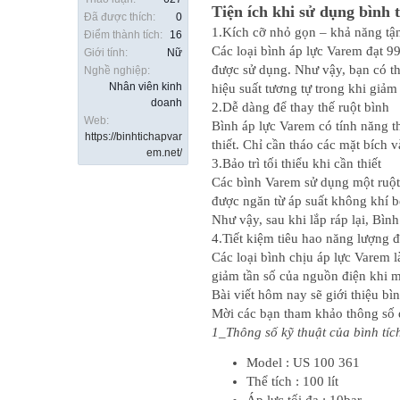
Tiện ích khi sử dụng bình 
Đã được thích:
0
1.Kích cỡ nhỏ gọn – khả năng tậ
Điểm thành tích:
16
Các loại bình áp lực Varem đạt 
Giới tính:
Nữ
được sử dụng. Như vậy, bạn có th
Nghề nghiệp:
Nhân viên kinh
hiệu suất tương tự trong khi giảm
doanh
2.Dễ dàng để thay thế ruột bình
Web:
Bình áp lực Varem có tính năng th
https://binhtichapvar
thiết. Chỉ cần tháo các mặt bích v
em.net/
3.Bảo trì tối thiểu khi cần thiết
Các bình Varem sử dụng một ruột 
được ngăn từ áp suất không khí b
Như vậy, sau khi lắp ráp lại, Bình 
4.Tiết kiệm tiêu hao năng lượng
Các loại bình chịu áp lực Varem 
giảm tần số của nguồn điện khi m
Bài viết hôm nay sẽ giới thiệu bì
Mời các bạn tham khảo thông số 
1_Thông số kỹ thuật của bình tíc
Model : US 100 361
Thể tích : 100 lít