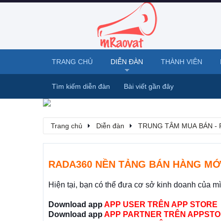
TRANG CHỦ
DIỄN ĐÀN
THÀNH VIÊN
Tìm kiếm diễn đàn
Bài viết gần đây
Trang chủ
Diễn đàn
TRUNG TÂM MUA BÁN - 
RADA360 NỀN TẢNG BÁN HÀNG MỚ
Hiện tại, bạn có thể đưa cơ sở kinh doanh của m
Download app
APP USER TRÊN APP STORE
Download app
APP PARTNER TRÊN APPSTO