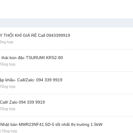
ÁY THỔI KHÍ GIÁ RẺ Call 0943399919
Tổng hợp
c thải bùn đặc TSURUMI KRS2-80
 Tổng hợp
ập khẩu- Call/Zalo: 094 339 9919
 Tổng hợp
all/ Zalo 094 339 9919
 Tổng hợp
 Nhật bản MMR23NF41.5D-5 tốt nhất thị trường 1.5kW
t Tổng hợp