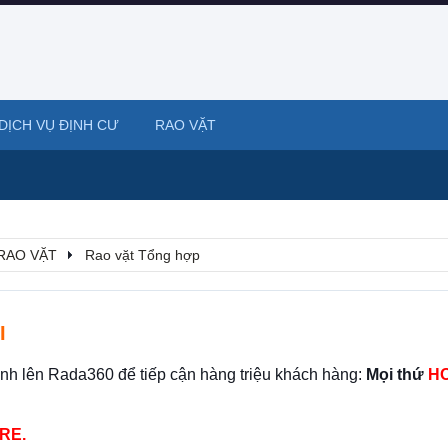
DỊCH VỤ ĐỊNH CƯ
RAO VẶT
RAO VẶT
Rao vặt Tổng hợp
I
ình lên Rada360 để tiếp cận hàng triệu khách hàng:
Mọi thứ
HO
RE.