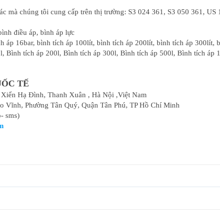
ác mà chúng tôi cung cấp trên thị trường: S3 024 361, S3 050 361, U
bình điều áp, bình áp lực
 áp 16bar, bình tích áp 100lít, bình tích áp 200lít, bình tích áp 300lít, b
l, Bình tích áp 200l, Bình tích áp 300l, Bình tích áp 500l, Bình tích áp 
UỐC TẾ
 Xiển Hạ Đình, Thanh Xuân , Hà Nội ,Việt Nam
o Vĩnh, Phường Tân Quý, Quận Tân Phú, TP Hồ Chí Minh
o- sms)
om