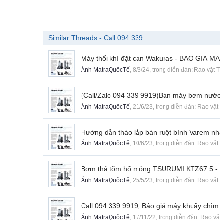
Similar Threads - Call 094 339
Máy thổi khí đặt cạn Wakuras - BÁO GIÁ M
Ánh MatraQuôcTế
,
8/3/24
, trong diễn đàn:
Rao vặt 
(Call/Zalo 094 339 9919)Bán máy bơm nướ
Ánh MatraQuôcTế
,
21/6/23
, trong diễn đàn:
Rao vặt
Hướng dẫn tháo lắp bán ruột bình Varem nh
Ánh MatraQuôcTế
,
10/6/23
, trong diễn đàn:
Rao vặt
Bơm thả tõm hố móng TSURUMI KTZ67.5 - C
Ánh MatraQuôcTế
,
25/5/23
, trong diễn đàn:
Rao vặt
Call 094 339 9919, Báo giá máy khuấy chìm
Ánh MatraQuôcTế
,
17/11/22
, trong diễn đàn:
Rao vặ