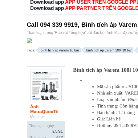
Download app
APP USER TRÊN GOOGLE PP
Download app
APP PARTNER TRÊN GOOGLE
Call 094 339 9919, Bình tích áp Varem
Thảo luận trong '
Rao vặt Tổng hợp
' bắt đầu bởi
Ánh MatraQuôcTế
Tags:
bình tích áp varem 10 bar
bình tích áp varem 100l 10 bar
Bình tích áp Varem 100l 1
Mã sản phẩm: US10
Nhà sản xuất: VAREM
Loại sản phẩm:
Bình
Tình trạng: Còn hàn
Ánh
MatraQuôcTế
Bảo hành: 12 tháng
Member
Giá: Liên hệ
Hotline: 094 339 99
Tham gia ngày:
8/5/21
Thảo luận:
627