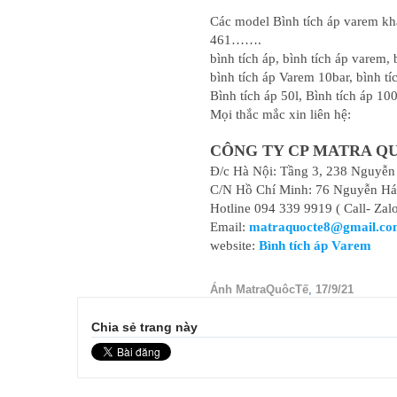
Các model Bình tích áp varem kh
461…….
bình tích áp, bình tích áp varem, 
bình tích áp Varem 10bar, bình tích
Bình tích áp 50l, Bình tích áp 100
Mọi thắc mắc xin liên hệ:
CÔNG TY CP MATRA Q
Đ/c Hà Nội: Tầng 3, 238 Nguyễn
C/N Hồ Chí Minh: 76 Nguyễn Há
Hotline 094 339 9919 ( Call- Zal
Email:
matraquocte8@gmail.c
website:
Bình tích áp Varem
Ánh MatraQuôcTế
,
17/9/21
Chia sẻ trang này