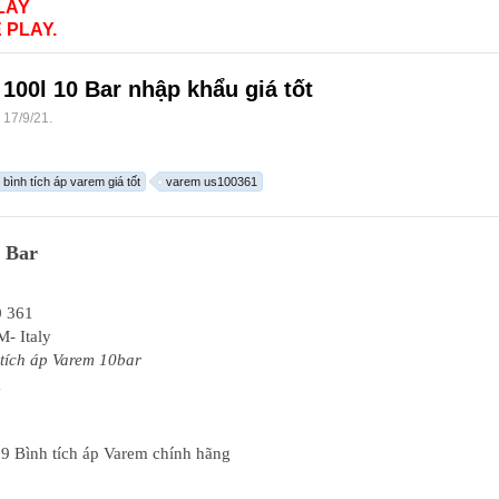
LAY
 PLAY.
 100l 10 Bar nhập khẩu giá tốt
,
17/9/21
.
bình tích áp varem giá tốt
varem us100361
0 Bar
0 361
- Italy
 tích áp Varem 10bar
g
19 Bình tích áp Varem chính hãng