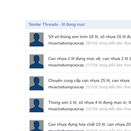
Similar Threads - lít đựng mực
SX vỏ thùng sơn trơn 18 lít, xô nhựa 16 lít
nhuachatluongcaocap
,
29/7/26
, trong diễn đàn:
Rao
Can nhựa 1 lít đựng mực vẽ, can nhựa 2 lít 
nhuachatluongcaocap
,
27/7/26
, trong diễn đàn:
Rao
Chuyên cung cấp can nhựa 25 lít, can nhựa 
nhuachatluongcaocap
,
25/7/26
, trong diễn đàn:
Rao
Thùng sơn 1 lít, xô nhựa 4 lít đựng mực in, 
nhuachatluongcaocap
,
23/7/26
, trong diễn đàn:
Rao
Can nhựa đựng hóa chất 10 lít, can nhựa 20
nhuachatluongcaocap
,
20/7/26
, trong diễn đàn:
Rao