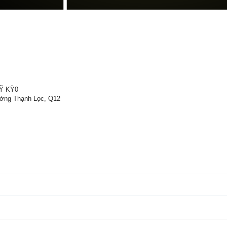
Ỹ KỲ0
ường Thạnh Lọc, Q12