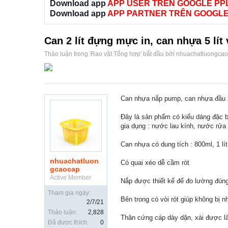
Download app
APP USER TRÊN GOOGLE PP
Download app
APP PARTNER TRÊN GOOGLE
Can 2 lít đựng mực in, can nhựa 5 lí
Thảo luận trong '
Rao vặt Tổng hợp
' bắt đầu bởi
nhuachatluongca
Can nhựa nắp pump, can nhựa đầu 
Đây là sản phẩm có kiểu dáng đặc b
gia dụng : nước lau kính, nước rửa
Can nhựa có dung tích : 800ml, 1 lít, 1.5
nhuachatluon
Có quai xéo dễ cầm rót
gcaocap
Active Member
Nắp được thiết kế để đo lường đún
Tham gia ngày:
Bên trong có vòi rót giúp không bị nh
2/7/21
Thảo luận:
2,828
Thân cứng cáp dày dặn, xài được lâu
Đã được thích:
0