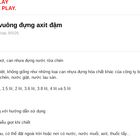
LAY
 PLAY.
t vuông đựng axit đậm
ocap
,
8/5/26
.
xịt, can nhựa đựng nước rửa chén
iệt, không giống như những loại can nhựa đựng hóa chất khác của công ty 
 chén, nước giặt, nước lau sàn..
 lít, 2 lít, 3.6 lít, 3.8 lít, 4 lít và 5 lít
g với hướng dẫn sử dụng
iễu giọt khi chiết
, có thể đặt ngoài trời hoặc nơi có nước, nước muối, axit, thuốc tẩy...