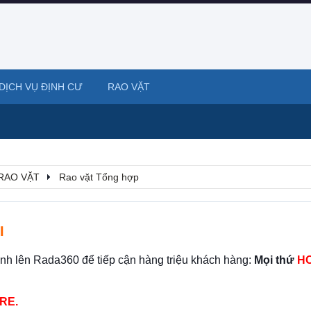
DỊCH VỤ ĐỊNH CƯ
RAO VẶT
RAO VẶT
Rao vặt Tổng hợp
I
ình lên Rada360 để tiếp cận hàng triệu khách hàng:
Mọi thứ
HO
RE.