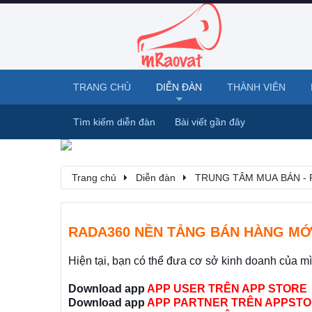
TRANG CHỦ
DIỄN ĐÀN
THÀNH VIÊN
Tìm kiếm diễn đàn
Bài viết gần đây
Trang chủ
Diễn đàn
TRUNG TÂM MUA BÁN - 
RADA360 NỀN TẢNG BÁN HÀNG MỚ
Hiện tại, bạn có thể đưa cơ sở kinh doanh của m
Download app
APP USER TRÊN APP STORE
Download app
APP PARTNER TRÊN APPSTO