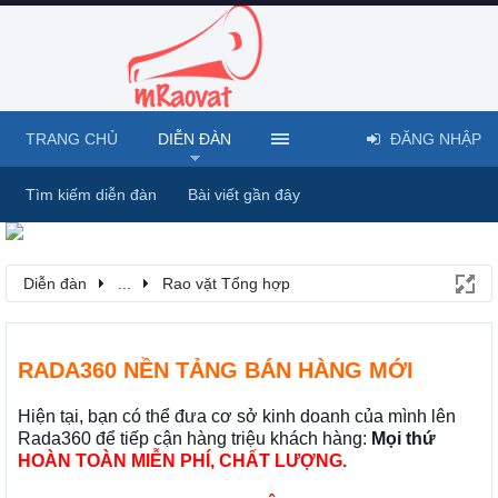
TRANG CHỦ
DIỄN ĐÀN
ĐĂNG NHẬP
Tìm kiếm diễn đàn
Bài viết gần đây
Diễn đàn
...
Rao vặt Tổng hợp
RADA360 NỀN TẢNG BÁN HÀNG MỚI
Hiện tại, bạn có thể đưa cơ sở kinh doanh của mình lên
Rada360 để tiếp cận hàng triệu khách hàng:
Mọi thứ
HOÀN TOÀN MIỄN PHÍ, CHẤT LƯỢNG.