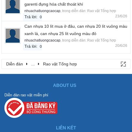
garenti đựng hóa chất thoát khí
nhuachatluongcaocap
, trong diễn đàn:
Rao vặt Tổng hợp
23/6/26
Trả lời:
0
Can nhựa 10 lít mua ở đâu, can nhựa 20 lít vuông màu
xanh lá, can nhựa 25 lít vuông màu đỏ
nhuachatluongcaocap
, trong diễn đàn:
Rao vặt Tổng hợp
20/6/26
Trả lời:
0
Diễn đàn
...
Rao vặt Tổng hợp
ABOUT US
Diễn đàn rao vặt miễn phí
LIÊN KẾT