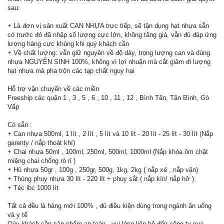
sau:
+ Là đơn vị sản xuất CAN NHỰA trực tiếp, sẽ tận dụng hạt nhựa sẵn
có trước đó đã nhập số lượng cực lớn, không tăng giá, vẫn đủ đáp ứng
lượng hàng cực khủng khi quý khách cần
+ Về chất lượng: vẫn giữ nguyên về độ dày, trọng lượng can và dùng
nhựa NGUYÊN SINH 100%, không vì lợi nhuận mà cắt giảm đi lượng
hạt nhựa mà pha trộn các tạp chất nguy hại
Hỗ trợ vận chuyển về các miền
Freeship các quận 1 , 3 , 5 , 6 , 10 , 11 , 12 , Bình Tân, Tân Bình, Gò
Vấp
Có sẵn :
+ Can nhựa 500ml, 1 lít , 2 lít , 5 lít và 10 lít - 20 lít - 25 lít - 30 lít (Nắp
garenty / nắp thoát khí)
+ Chai nhựa 50ml , 100ml, 250ml, 500ml, 1000ml (Nắp khóa ôm chặt
miệng chai chống rò rỉ )
+ Hủ nhựa 50gr , 100g , 250gr, 500g, 1kg, 2kg ( nắp xé , nắp vặn)
+ Thùng phuy nhựa 30 lít - 220 lít + phuy sắt ( nắp kín/ nắp hở )
+ Téc ibc 1000 lít
Tất cả đều là hàng mới 100% , đủ điều kiện dùng trong ngành ăn uống
và y tế
Qúy khách cần sản phẩm an toàn , vui lòng liên hệ đến công ty qua