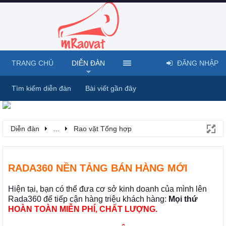
TRANG CHỦ
DIỄN ĐÀN
ĐĂNG NHẬP
Tìm kiếm diễn đàn
Bài viết gần đây
Diễn đàn
...
Rao vặt Tổng hợp
RADA360 NỀN TẢNG BÁN HÀNG MỚI
Hiện tại, bạn có thể đưa cơ sở kinh doanh của mình lên
Rada360 để tiếp cận hàng triệu khách hàng:
Mọi thứ
HOÀN TOÀN MIỄN PHÍ, CHẤT LƯỢNG.