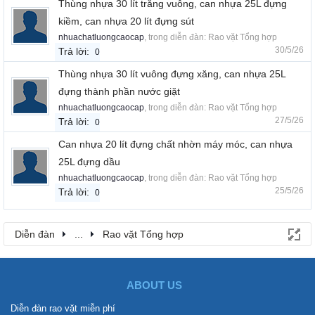
Thùng nhựa 30 lít trắng vuông, can nhựa 25L đựng
kiềm, can nhựa 20 lít đựng sút
nhuachatluongcaocap
, trong diễn đàn:
Rao vặt Tổng hợp
30/5/26
Trả lời:
0
Thùng nhựa 30 lít vuông đựng xăng, can nhựa 25L
đựng thành phần nước giặt
nhuachatluongcaocap
, trong diễn đàn:
Rao vặt Tổng hợp
27/5/26
Trả lời:
0
Can nhựa 20 lít đựng chất nhờn máy móc, can nhựa
25L đựng dầu
nhuachatluongcaocap
, trong diễn đàn:
Rao vặt Tổng hợp
25/5/26
Trả lời:
0
Diễn đàn
...
Rao vặt Tổng hợp
ABOUT US
Diễn đàn rao vặt miễn phí