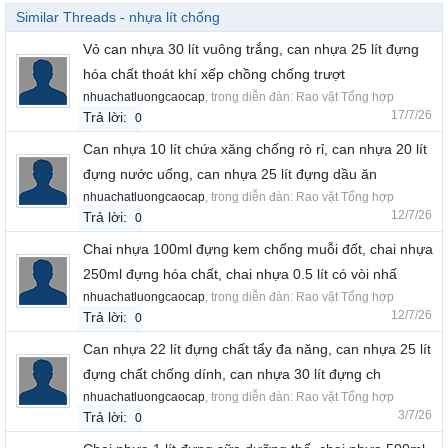
Similar Threads - nhựa lít chống
Vỏ can nhựa 30 lít vuông trắng, can nhựa 25 lít đựng
hóa chất thoát khí xếp chồng chống trượt
nhuachatluongcaocap
, trong diễn đàn:
Rao vặt Tổng hợp
17/7/26
Trả lời:
0
Can nhựa 10 lít chứa xăng chống rò rỉ, can nhựa 20 lít
đựng nước uống, can nhựa 25 lít đựng dầu ăn
nhuachatluongcaocap
, trong diễn đàn:
Rao vặt Tổng hợp
12/7/26
Trả lời:
0
Chai nhựa 100ml đựng kem chống muỗi đốt, chai nhựa
250ml đựng hóa chất, chai nhựa 0.5 lít có vòi nhấ
nhuachatluongcaocap
, trong diễn đàn:
Rao vặt Tổng hợp
12/7/26
Trả lời:
0
Can nhựa 22 lít đựng chất tẩy đa năng, can nhựa 25 lít
đựng chất chống dính, can nhựa 30 lít đựng ch
nhuachatluongcaocap
, trong diễn đàn:
Rao vặt Tổng hợp
3/7/26
Trả lời:
0