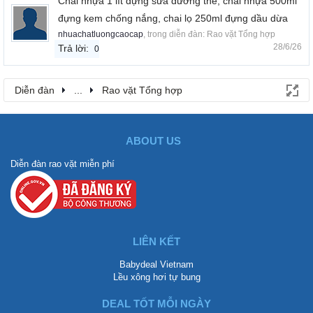
Chai nhựa 1 lít đựng sữa dưỡng thể, chai nhựa 500ml
đựng kem chống nắng, chai lọ 250ml đựng dầu dừa
nhuachatluongcaocap
, trong diễn đàn:
Rao vặt Tổng hợp
28/6/26
Trả lời:
0
Diễn đàn
...
Rao vặt Tổng hợp
ABOUT US
Diễn đàn rao vặt miễn phí
LIÊN KẾT
Babydeal Vietnam
Lều xông hơi tự bung
DEAL TỐT MỖI NGÀY