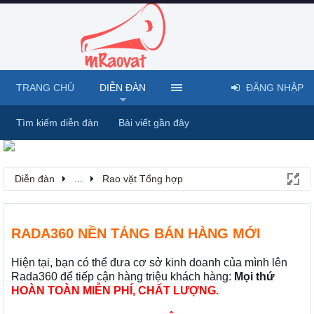
TRANG CHỦ
DIỄN ĐÀN
ĐĂNG NHẬP
Tìm kiếm diễn đàn
Bài viết gần đây
Diễn đàn
...
Rao vặt Tổng hợp
RADA360 NỀN TẢNG BÁN HÀNG MỚI
Hiện tại, bạn có thể đưa cơ sở kinh doanh của mình lên
Rada360 để tiếp cận hàng triệu khách hàng:
Mọi thứ
HOÀN TOÀN MIỄN PHÍ, CHẤT LƯỢNG.