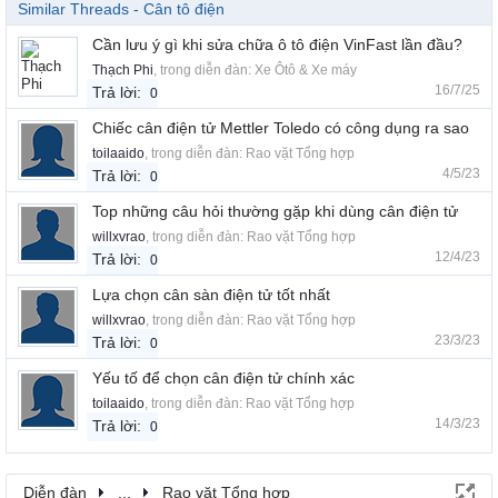
Similar Threads - Cân tô điện
Cần lưu ý gì khi sửa chữa ô tô điện VinFast lần đầu?
Thạch Phi
, trong diễn đàn:
Xe Ôtô & Xe máy
16/7/25
Trả lời:
0
Chiếc cân điện tử Mettler Toledo có công dụng ra sao
toilaaido
, trong diễn đàn:
Rao vặt Tổng hợp
4/5/23
Trả lời:
0
Top những câu hỏi thường gặp khi dùng cân điện tử
willxvrao
, trong diễn đàn:
Rao vặt Tổng hợp
12/4/23
Trả lời:
0
Lựa chọn cân sàn điện tử tốt nhất
willxvrao
, trong diễn đàn:
Rao vặt Tổng hợp
23/3/23
Trả lời:
0
Yếu tố để chọn cân điện tử chính xác
toilaaido
, trong diễn đàn:
Rao vặt Tổng hợp
14/3/23
Trả lời:
0
Diễn đàn
...
Rao vặt Tổng hợp