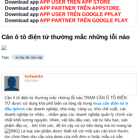
Download app
APP USER TRÊN APP STORE
Download app
APP PARTNER TRÊN APPSTORE.
Download app
APP USER TRÊN GOOGLE PPLAY
Download app
APP PARTNER TRÊN GOOGLE PLAY.
Cân ô tô điện tử thường mắc những lỗi nào
Tags:
so tay da cao cap
toilaaido
Member
Cân ô tô điện tử thường mắc những lỗi nào TRẠM CÂN Ô TÔ ĐIỆN
TỬ được sử dụng khá phổ biến và rộng rãi trong
mua cân điện tử ở
đâu tphcm
các doanh nghiệp, nhà máy, cảng vụ, khu chế xuất, các
doanh nghiệp tư nhân,…nhằm giúp các doanh nghiệp quản lý chính xác
nhất khối lượng nguyên, nhiên, vật liệu đầu vào, vật tư tiêu hao, sản
phẩm đầu ra,…bởi tính xác, độ tin cậy và sự tiện dụng mà nó mang lại.
Là loại sản phẩm được thiết kế với một sàn cân kích thước
tùy chọn theo nhu cầu sửa dụng của mỗi đơn vị hoặc mẫu có sẵn