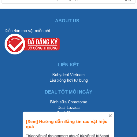
ABOUT US
Diễn đàn rao vặt miễn phí
LIÊN KẾT
Babydeal Vietnam
Lều xông hơi tự bung
DEAL TỐT MỖI NGÀY
Bình sữa Comotomo
Deal Lazada
Deal Shopee
[Xem] Hưỡng dẫn đăng tin rao vặt hiệu
LIÊN HỆ
quả
0858002468
Thành viên cố tình comment cho đủ bài viêt sẽ bị Baned