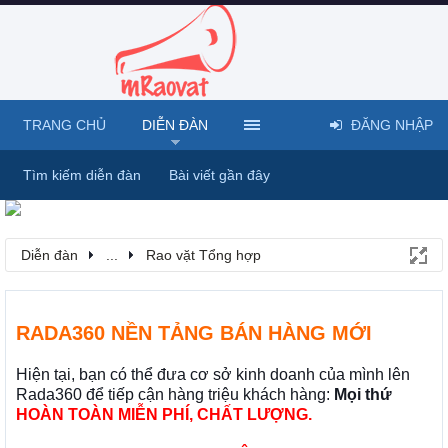
TRANG CHỦ
DIỄN ĐÀN
ĐĂNG NHẬP
Tìm kiếm diễn đàn
Bài viết gần đây
Diễn đàn
...
Rao vặt Tổng hợp
RADA360 NỀN TẢNG BÁN HÀNG MỚI
Hiện tại, bạn có thể đưa cơ sở kinh doanh của mình lên
Rada360 để tiếp cận hàng triệu khách hàng:
Mọi thứ
HOÀN TOÀN MIỄN PHÍ, CHẤT LƯỢNG.