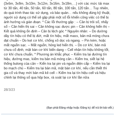
(3x6m, 3x8m, 3x10m, 3x12m, 3x16m, 3x18m,…) với các mức tải max
từ 30 tấn, 40 tấn, 50 tấn, 60 tấn, 80 tấn, 100 tấn, 120 tấn… Tuy nhiên,
do quá trình thao tác sử dụng, và bảo quản… nếu không đúng kỹ thuật,
người sử dụng có thể sẽ gặp phải một số lỗi khiến công việc có thể bị
ảnh hưởng và gián đoạn. * Các lỗi thường gặp : – Cân bị trôi số, nhẩy
số – Cân hiển thị sai – Cân không sạc được pin – Cân không hiển thị –
Kết quả không ổn định – Cân bị lệch góc * Nguyên nhân: – Do dường
dây tín hiệu có thể bị đứt, mất tín hiệu, mất mass, bản mã móng chưa
đạt chuẩn – Do kẹt cơ khí, chống xô dọc và ngang. – Pin kém, hoặc
mất nguồn sạc. – Mất nguồn, hỏng led hiển thị. – Do cơ khí, bản mã
chưa cố định, mặt bàn cơ khí biến dạng – Cell nhận tín hiệu không tốt,
cơ khí chưa chuẩn, * Phương án khắc phục – Kiểm tra lại đường tín
hiệu, đường mas, kiểm tra bản mã móng cân – Kiểm tra, siết lại hệ
thống bulong của cân – Kiển tra lại pin và nguồn điện cấp – Kiểm tra lại
bo mạch chủ – Kiểm tra lại bản mã, mặt bàn cơ khí, nếu cần thiết thì
gia cố và thay mới bản mã kê cell – Kiểm tra lại tín hiệu cell và hiệu
chỉnh lại thông số qua hộp box, rà soát lại cơ khí lần nữa
28/3/23
(Bạn phải Đăng nhập hoặc Đăng ký để trả lời bài viết.)