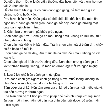
Da giòn, thơm: Da ở khúc giữa thường dày hơn, giòn và thơm hơn so
với 2 khúc còn lại.
Dễ chế biến: Khúc giữa có hình dáng gọn gàng, dễ tẩm ướp gia vị,
chiên, nướng hoặc xào.
Phù hợp nhiều món: Khúc giữa có thể chế biến thành nhiều món ăn
ngon như: cánh gà chiên giòn, cánh gà sốt cay, cánh gà nướng mật
ong, cánh gà chiên mắm,…
2. Cách lựa chọn cánh gà khúc giữa ngon:
Chọn cánh gà tươi: Cánh gà có màu hồng tươi, không có mùi hôi, thịt
chắc, da căng bóng.
Chọn cánh gà không bị bầm dập: Tránh chọn cánh gà bị thâm tím, chảy
nước hoặc có mùi lạ.
Chọn cánh gà có da dày, đều màu: Da gà dày, đều màu, không có vết
loang lổ.
Chọn cánh gà có kích thước đồng đều: Nên chọn những cánh gà có
kích thước tương đương, để món ăn được đẹp mắt và ngon miệng
hơn.
3. Lưu ý khi chế biến cánh gà khúc giữa:
Rửa sạch cánh gà: Ngâm cánh gà trong nước muối loãng khoảng 15
phút để khử mùi hôi, sau đó rửa lại bằng nước sạch.
Tẩm ướp gia vị kỹ: Nên tẩm ướp gia vị kỹ để cánh gà ngấm đều gia vị,
tạo nên hương vị thơm ngon.
Chế biến phù hợp: Chọn phương pháp chế biến phù hợp với loại món
ăn bạn muốn thực hiện, để cánh gà chín đều, giữ được độ giòn, mềm,
thơm ngon.