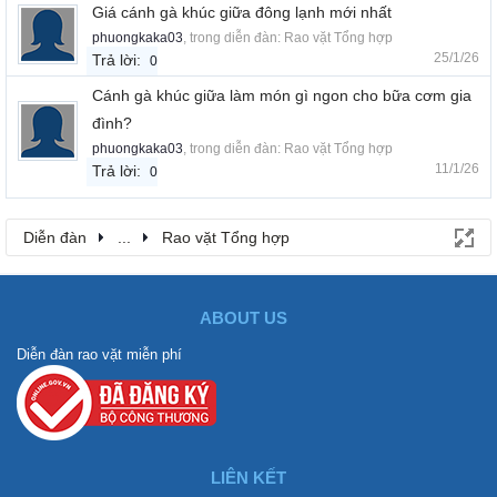
Giá cánh gà khúc giữa đông lạnh mới nhất
phuongkaka03
, trong diễn đàn:
Rao vặt Tổng hợp
25/1/26
Trả lời:
0
Cánh gà khúc giữa làm món gì ngon cho bữa cơm gia
đình?
phuongkaka03
, trong diễn đàn:
Rao vặt Tổng hợp
11/1/26
Trả lời:
0
Diễn đàn
...
Rao vặt Tổng hợp
ABOUT US
Diễn đàn rao vặt miễn phí
LIÊN KẾT