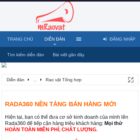
TRANG CHỦ
DIỄN ĐÀN
ĐĂNG NHẬP
Tìm kiếm diễn đàn
Bài viết gần đây
Diễn đàn
...
Rao vặt Tổng hợp
RADA360 NỀN TẢNG BÁN HÀNG MỚI
Hiện tại, bạn có thể đưa cơ sở kinh doanh của mình lên
Rada360 để tiếp cận hàng triệu khách hàng:
Mọi thứ
HOÀN TOÀN MIỄN PHÍ, CHẤT LƯỢNG.